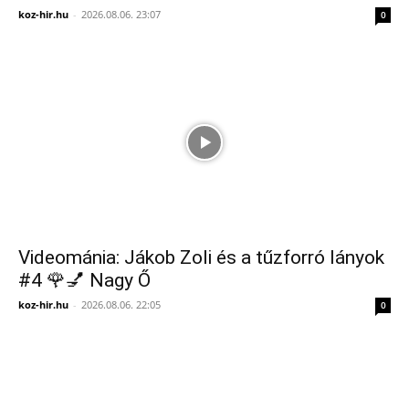
koz-hir.hu
-
2026.08.06. 23:07
0
Videománia: Jákob Zoli és a tűzforró lányok
#4 🌹💅 Nagy Ő
koz-hir.hu
-
2026.08.06. 22:05
0