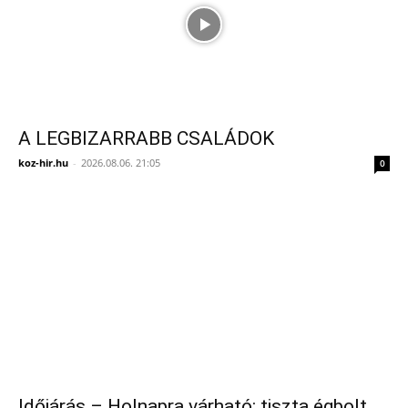
A LEGBIZARRABB CSALÁDOK
koz-hir.hu
-
2026.08.06. 21:05
0
Időjárás – Holnapra várható: tiszta égbolt,