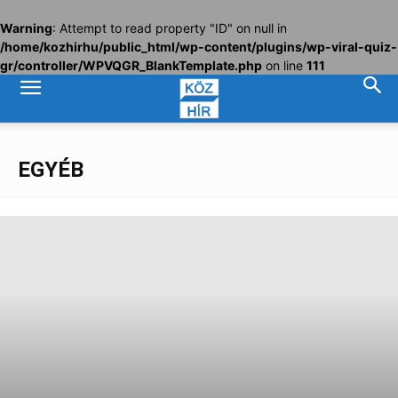
Warning
: Attempt to read property "ID" on null in
/home/kozhirhu/public_html/wp-content/plugins/wp-viral-quiz-
gr/controller/WPVQGR_BlankTemplate.php
on line
111
EGYÉB