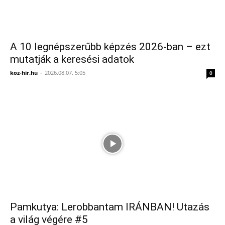
A 10 legnépszerűbb képzés 2026-ban – ezt
mutatják a keresési adatok
koz-hir.hu
-
2026.08.07. 5:05
0
Pamkutya: Lerobbantam IRÁNBAN! Utazás
a világ végére #5