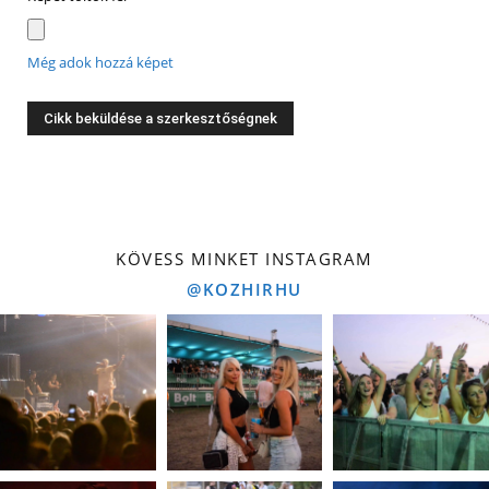
Még adok hozzá képet
KÖVESS MINKET INSTAGRAM
@KOZHIRHU