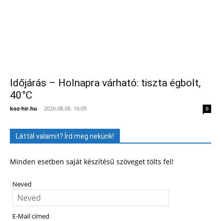
Időjárás – Holnapra várható: tiszta égbolt,
40°C
koz-hir.hu
-
2026.08.06. 16:05
0
Láttál valamit? Írd meg nekünk!
Minden esetben saját készítésű szöveget tölts fel!
Neved
E-Mail címed