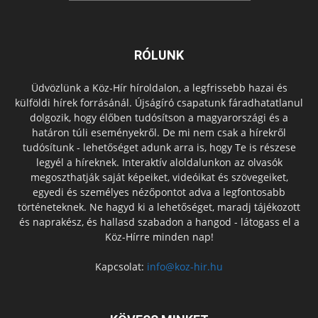
RÓLUNK
Üdvözlünk a Köz-Hír híroldalon, a legfrissebb hazai és
külföldi hírek forrásánál. Újságíró csapatunk fáradhatatlanul
dolgozik, hogy élőben tudósítson a magyarországi és a
határon túli eseményekről. De mi nem csak a hírekről
tudósítunk - lehetőséget adunk arra is, hogy Te is részese
legyél a híreknek. Interaktív aloldalunkon az olvasók
megoszthatják saját képeiket, videóikat és szövegeiket,
egyedi és személyes nézőpontot adva a legfontosabb
történeteknek. Ne hagyd ki a lehetőséget, maradj tájékozott
és naprakész, és hallasd szabadon a hangod - látogass el a
Köz-Hírre minden nap!
Kapcsolat:
info@koz-hir.hu