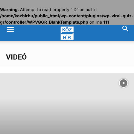
Warning
: Attempt to read property "ID" on null in
/home/kozhirhu/public_html/wp-content/plugins/wp-viral-quiz-
gr/controller/WPVQGR_BlankTemplate.php
on line
111
VIDEÓ