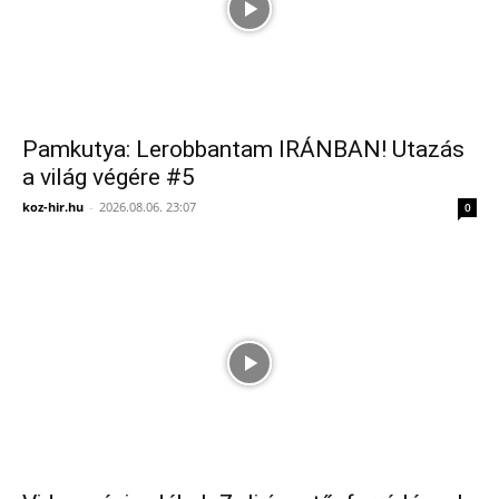
Pamkutya: Lerobbantam IRÁNBAN! Utazás
a világ végére #5
koz-hir.hu
-
2026.08.06. 23:07
0