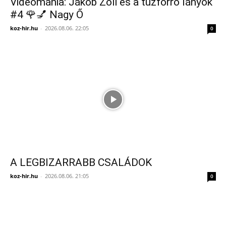
Videománia: Jákob Zoli és a tűzforró lányok
#4 🌹💅 Nagy Ő
koz-hir.hu
-
2026.08.06. 22:05
0
A LEGBIZARRABB CSALÁDOK
koz-hir.hu
-
2026.08.06. 21:05
0