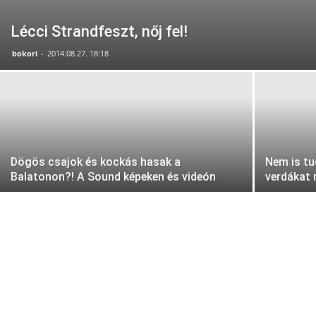
Lécci Strandfeszt, nőj fel!
bokori
-
2014.08.27. 18:18
Dögös csajok és kockás hasak a
Nem is tu
Balatonon?! A Sound képeken és videón
verdákat 