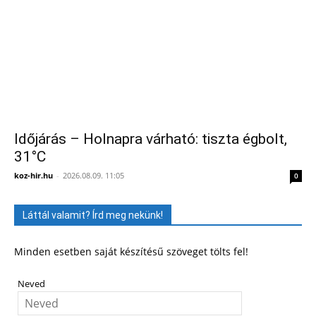
Időjárás – Holnapra várható: tiszta égbolt,
31°C
koz-hir.hu
-
2026.08.09. 11:05
0
Láttál valamit? Írd meg nekünk!
Minden esetben saját készítésű szöveget tölts fel!
Neved