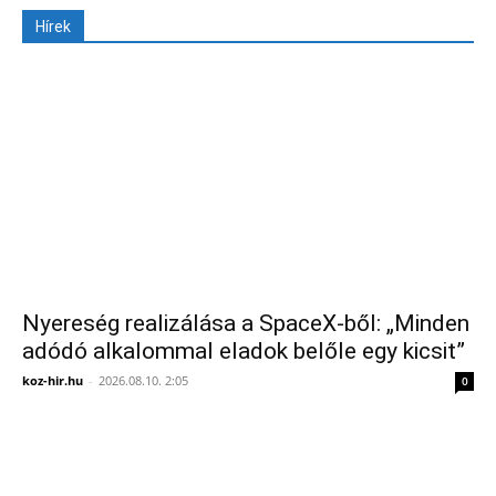
Hírek
Nyereség realizálása a SpaceX-ből: „Minden
adódó alkalommal eladok belőle egy kicsit”
koz-hir.hu
-
2026.08.10. 2:05
0