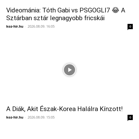
Videománia: Tóth Gabi vs PSGOGLI7 😂 A
Sztárban sztár legnagyobb fricskái
koz-hir.hu
-
2026.08.09. 16:05
0
A Diák, Akit Észak-Korea Halálra Kínzott!
koz-hir.hu
-
2026.08.09. 15:05
0