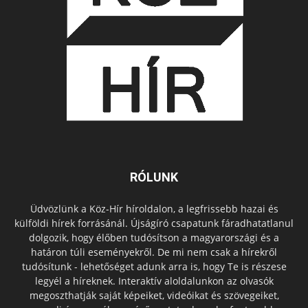
RÓLUNK
Üdvözlünk a Köz-Hír híroldalon, a legfrissebb hazai és
külföldi hírek forrásánál. Újságíró csapatunk fáradhatatlanul
dolgozik, hogy élőben tudósítson a magyarországi és a
határon túli eseményekről. De mi nem csak a hírekről
tudósítunk - lehetőséget adunk arra is, hogy Te is részese
legyél a híreknek. Interaktív aloldalunkon az olvasók
megoszthatják saját képeiket, videóikat és szövegeiket,