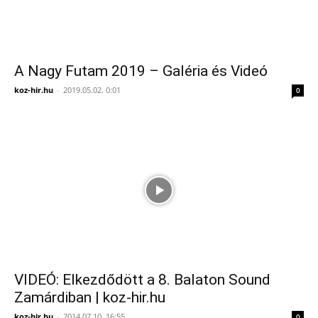
A Nagy Futam 2019 – Galéria és Videó
koz-hir.hu
-
2019.05.02. 0:01
0
VIDEÓ: Elkezdődött a 8. Balaton Sound
Zamárdiban | koz-hir.hu
koz-hir.hu
-
2014.07.10. 16:55
0