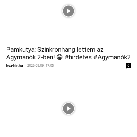
Pamkutya: Szinkronhang lettem az
Agymanók 2-ben! 😁 #hirdetes #Agymanók2
koz-hir.hu
-
2026.08.09. 17:05
0