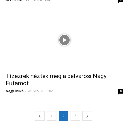
Tízezrek nézték meg a belvárosi Nagy
Futamot
Nagy Ildikó
-
2016.05.02. 18:02
0
1
2
3