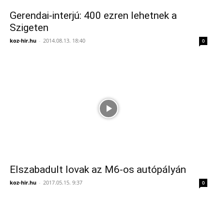
Gerendai-interjú: 400 ezren lehetnek a
Szigeten
koz-hir.hu
-
2014.08.13. 18:40
0
Elszabadult lovak az M6-os autópályán
koz-hir.hu
-
2017.05.15. 9:37
0