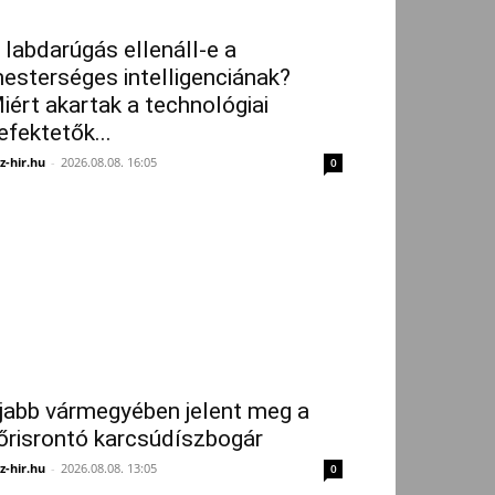
 labdarúgás ellenáll-e a
esterséges intelligenciának?
iért akartak a technológiai
efektetők...
z-hir.hu
-
2026.08.08. 16:05
0
jabb vármegyében jelent meg a
őrisrontó karcsúdíszbogár
z-hir.hu
-
2026.08.08. 13:05
0