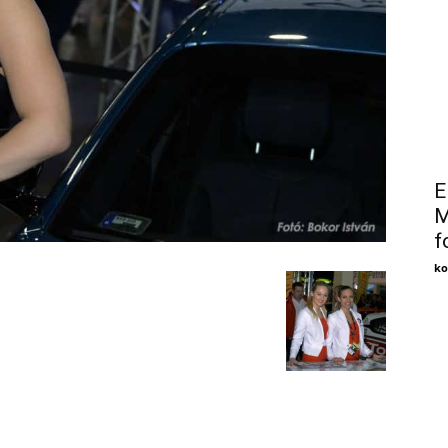
E
M
f
ko