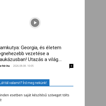
amkutya: Georgia, és életem
egnehezebb vezetése a
aukázusban! Utazás a világ...
z-hir.hu
-
2026.08.08. 10:05
0
Láttál valamit? Írd meg nekünk!
nden esetben saját készítésű szöveget tölts
l!