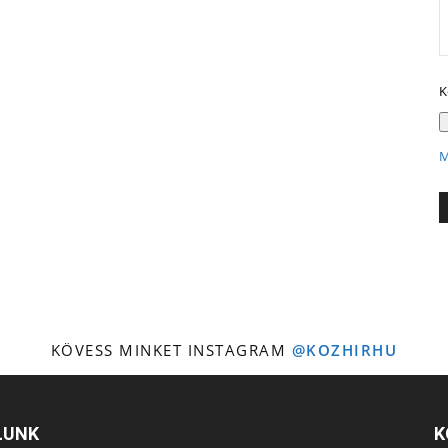
K
M
KÖVESS MINKET INSTAGRAM
@KOZHIRHU
LUNK
K