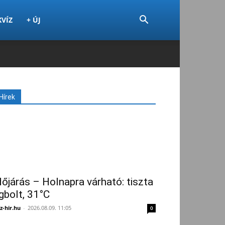
KVÍZ
+ ÚJ
Hírek
dőjárás – Holnapra várható: tiszta
gbolt, 31°C
z-hir.hu
-
2026.08.09. 11:05
0