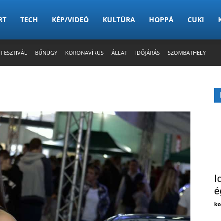
RT
TECH
KÉP/VIDEÓ
KULTÚRA
HOPPÁ
CUKI
 FESZTIVÁL
BŰNÜGY
KORONAVÍRUS
ÁLLAT
IDŐJÁRÁS
SZOMBATHELY
I
é
ko