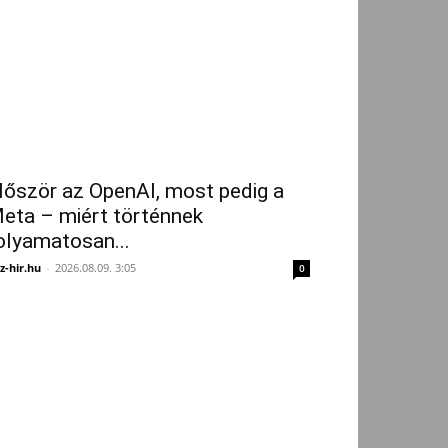
lőször az OpenAI, most pedig a
eta – miért történnek
olyamatosan...
z-hir.hu
-
2026.08.09. 3:05
0