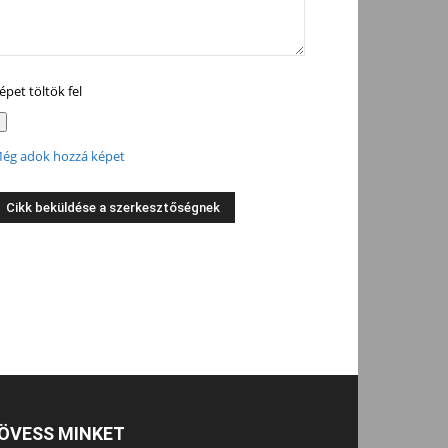
épet töltök fel
ég adok hozzá képet
ÖVESS MINKET