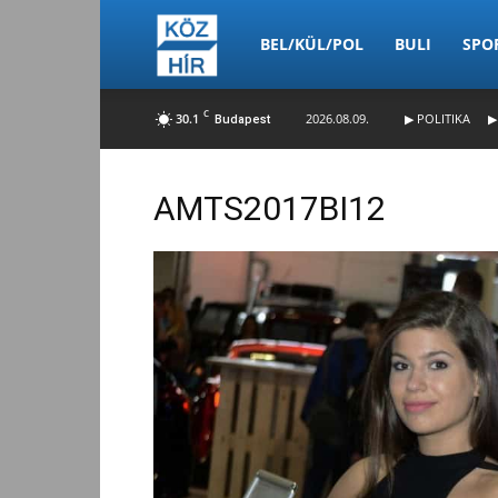
Köz-
BEL/KÜL/POL
BULI
SPO
C
30.1
2026.08.09.
▶ POLITIKA
▶
Budapest
Hír
AMTS2017BI12