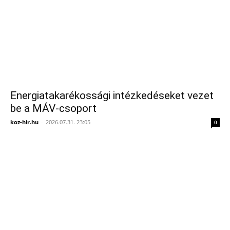
Energiatakarékossági intézkedéseket vezet
be a MÁV-csoport
koz-hir.hu
-
2026.07.31. 23:05
0