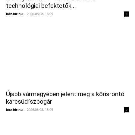
technológiai befektetők...
koz-hir.hu
-
2026.08.08. 16:05
0
Újabb vármegyében jelent meg a kőrisrontó
karcsúdíszbogár
koz-hir.hu
-
2026.08.08. 13:05
0