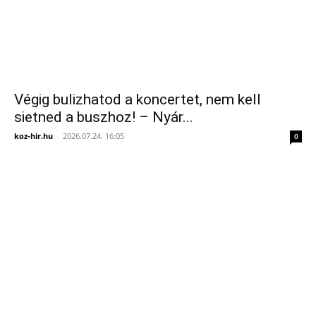
Végig bulizhatod a koncertet, nem kell
sietned a buszhoz! – Nyár...
koz-hir.hu
-
2026.07.24. 16:05
0