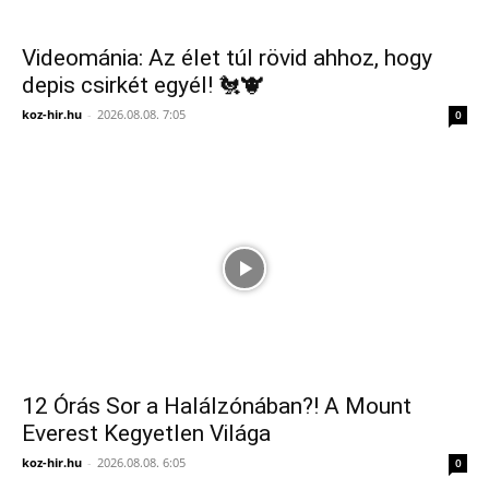
Videománia: Az élet túl rövid ahhoz, hogy
depis csirkét egyél! 🐔🐮
koz-hir.hu
-
2026.08.08. 7:05
0
12 Órás Sor a Halálzónában?! A Mount
Everest Kegyetlen Világa
koz-hir.hu
-
2026.08.08. 6:05
0