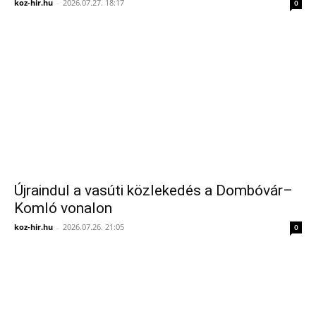
koz-hir.hu
-
2026.07.27. 18:17
0
Újraindul a vasúti közlekedés a Dombóvár–
Komló vonalon
koz-hir.hu
-
2026.07.26. 21:05
0