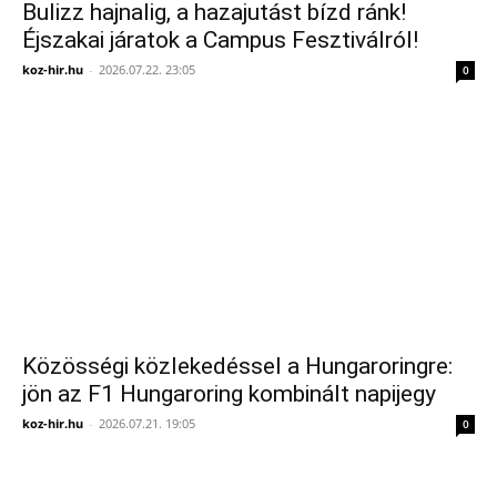
Bulizz hajnalig, a hazajutást bízd ránk!
Éjszakai járatok a Campus Fesztiválról!
koz-hir.hu
-
2026.07.22. 23:05
0
Közösségi közlekedéssel a Hungaroringre:
jön az F1 Hungaroring kombinált napijegy
koz-hir.hu
-
2026.07.21. 19:05
0