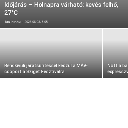
Időjárás – Holnapra várható: kevés felhő,
27°C
koz-hir.hu
-
2026.08.08. 3:05
Rendkívüli járatsűrítéssel készül a MÁV-
Nőtt a ba
csoport a Sziget Fesztiválra
expressz