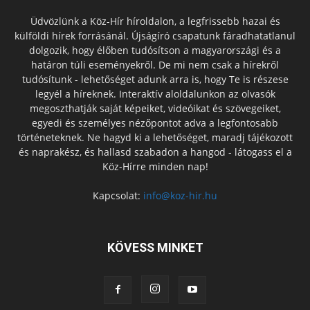
Üdvözlünk a Köz-Hír híroldalon, a legfrissebb hazai és
külföldi hírek forrásánál. Újságíró csapatunk fáradhatatlanul
dolgozik, hogy élőben tudósítson a magyarországi és a
határon túli eseményekről. De mi nem csak a hírekről
tudósítunk - lehetőséget adunk arra is, hogy Te is részese
legyél a híreknek. Interaktív aloldalunkon az olvasók
megoszthatják saját képeiket, videóikat és szövegeiket,
egyedi és személyes nézőpontot adva a legfontosabb
történeteknek. Ne hagyd ki a lehetőséget, maradj tájékozott
és naprakész, és hallasd szabadon a hangod - látogass el a
Köz-Hírre minden nap!
Kapcsolat:
info@koz-hir.hu
KÖVESS MINKET