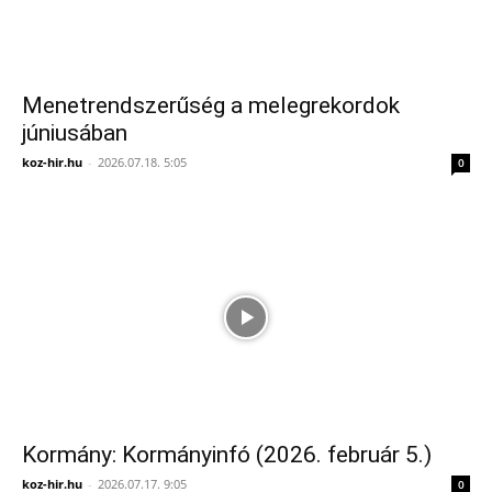
Menetrendszerűség a melegrekordok
júniusában
koz-hir.hu
-
2026.07.18. 5:05
0
Kormány: Kormányinfó (2026. február 5.)
koz-hir.hu
-
2026.07.17. 9:05
0