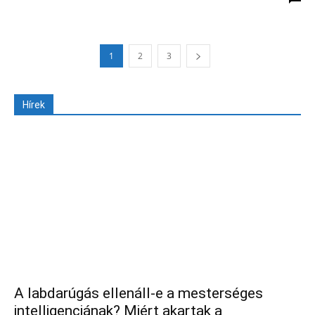
1
2
3
Hírek
A labdarúgás ellenáll-e a mesterséges
intelligenciának? Miért akartak a