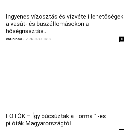
Ingyenes vízosztás és vízvételi lehetőségek
a vasút- és buszállomásokon a
hőségriasztás...
koz-hir.hu
-
2026.07.30. 14:05
0
FOTÓK – Így búcsúztak a Forma 1-es
pilóták Magyarországtól