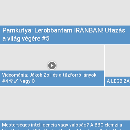
Pamkutya: Lerobbantam IRÁNBAN! Utazás
a világ végére #5
Videománia: Jákob Zoli és a tűzforró lányok
#4 🌹💅 Nagy Ő
A LEGBIZ
Mesterséges intelligencia vagy valóság? A BBC elemzi a