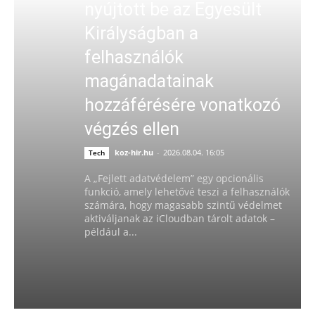
nyújtott be az Egyesült
Királyságban a
felhasználók
magánadatainak
hozzáférésére vonatkozó
végzés ellen
koz-hir.hu
-
2026.08.04. 16:05
Tech
A „Fejlett adatvédelem” egy opcionális
funkció, amely lehetővé teszi a felhasználók
számára, hogy magasabb szintű védelmet
aktiváljanak az iCloudban tárolt adatok –
például a...