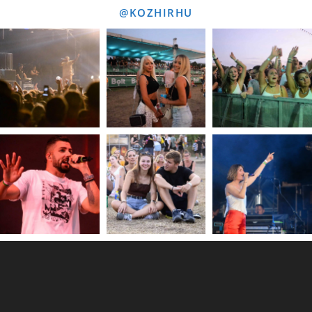
Kiscsillag - Savaria Karnevál 2016 (részlet)
@KOZHIRHU
01:38
Szombathelyi Kötélugró Klub a Savaria
Karneválon 2016 (részlet)
11:29
Nagy Futam IV. 2016. összefoglaló
02:06
Kis Grofo by "DJ Miki" - Szombathely
03:18
Motoros felvonulás 2016. április 16. I. /
szombathely.koz-hir.hu
03:58
Motoros felvonulás 2016. április 16. II. /
szombathely.koz-hir.hu
03:31
Nem is tudtuk, hogy a csajokat vagy a verdákat
nézzünk az idei AMTS-en
03:31