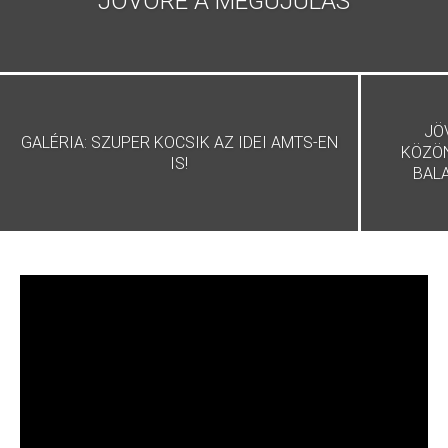
JÖVŐRE A MEGÚJULÁS
JÖ
GALÉRIA: SZUPER KOCSIK AZ IDEI AMTS-EN
KÖZÖN
IS!
BAL