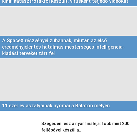
kínai katasztrófákról készült, vírusként terjedő videókat
A SpaceX részvényei zuhannak, miután az első
eredményjelentés hatalmas mesterséges intelligencia-
kiadási terveket tárt fel
11 ezer év aszályainak nyomai a Balaton mélyén
Szegeden lesz a nyár fináléja: több mint 200
fellépővel készül a...