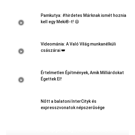
Pamkutya: #hirdetes Márknak ismét hoznia
kell egy Meki®-t! 😄
Videománia: A Való Világ munkanélküli
császárai 👑
Értelmetlen Építmények, Amik Milliárdokat
Égettek El!
Nőtt a balatoni InterCityk és
expresszvonatok népszerűsége
Az Apple új fellebbezést