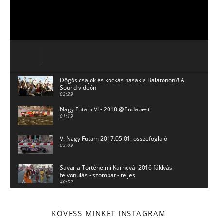
Dögös csajok és kockás hasak a Balatonon?! A
Sound videón
02:29
Nagy Futam VI - 2018 @Budapest
01:19
V. Nagy Futam 2017.05.01. összefoglaló
03:09
Savaria Történelmi Karnevál 2016 fáklyás
felvonulás - szombat - teljes
40:52
Savaria Történelmi Karnevál 2016 - felvonulás -
péntek - TELJES
36:12
KÖVESS MINKET INSTAGRAM