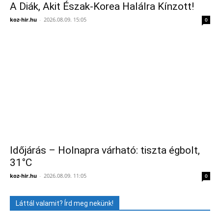
A Diák, Akit Észak-Korea Halálra Kínzott!
koz-hir.hu
-
2026.08.09. 15:05
0
Időjárás – Holnapra várható: tiszta égbolt,
31°C
koz-hir.hu
-
2026.08.09. 11:05
0
Láttál valamit? Írd meg nekünk!