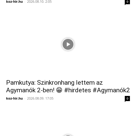
koz-hir.hu
-
2026.08.10. 2:05
0
Pamkutya: Szinkronhang lettem az
Agymanók 2-ben! 😁 #hirdetes #Agymanók2
koz-hir.hu
-
2026.08.09. 17:05
0