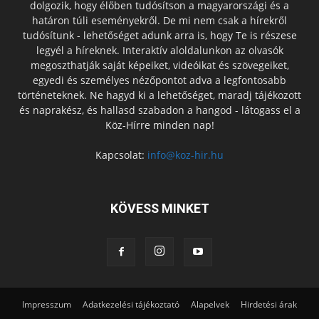
dolgozik, hogy élőben tudósítson a magyarországi és a
határon túli eseményekről. De mi nem csak a hírekről
tudósítunk - lehetőséget adunk arra is, hogy Te is részese
legyél a híreknek. Interaktív aloldalunkon az olvasók
megoszthatják saját képeiket, videóikat és szövegeiket,
egyedi és személyes nézőpontot adva a legfontosabb
történeteknek. Ne hagyd ki a lehetőséget, maradj tájékozott
és naprakész, és hallasd szabadon a hangod - látogass el a
Köz-Hírre minden nap!
Kapcsolat:
info@koz-hir.hu
KÖVESS MINKET
Impresszum
Adatkezelési tájékoztató
Alapelvek
Hirdetési árak