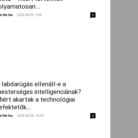
olyamatosan...
z-hir.hu
-
2026.08.09. 3:05
0
 labdarúgás ellenáll-e a
esterséges intelligenciának?
iért akartak a technológiai
efektetők...
z-hir.hu
-
2026.08.08. 16:05
0