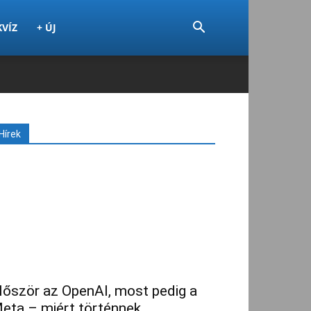
KVÍZ
+ ÚJ
Hírek
lőször az OpenAI, most pedig a
eta – miért történnek