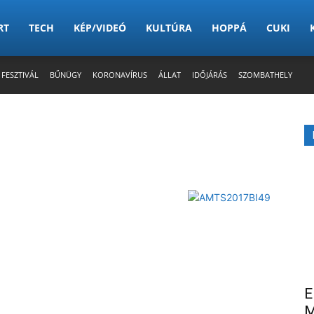
RT
TECH
KÉP/VIDEÓ
KULTÚRA
HOPPÁ
CUKI
 FESZTIVÁL
BŰNÜGY
KORONAVÍRUS
ÁLLAT
IDŐJÁRÁS
SZOMBATHELY
E
M