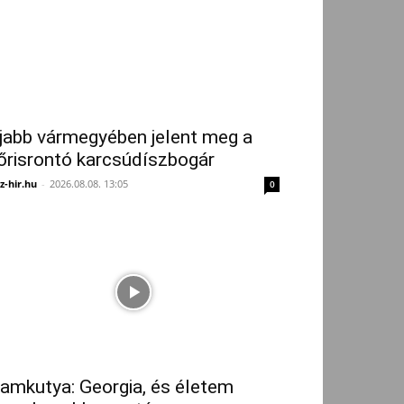
jabb vármegyében jelent meg a
őrisrontó karcsúdíszbogár
z-hir.hu
-
2026.08.08. 13:05
0
amkutya: Georgia, és életem