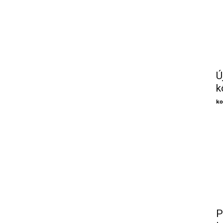
Ú
k
ko
P