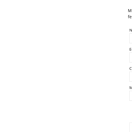
Mi
fe
N
E
C
M