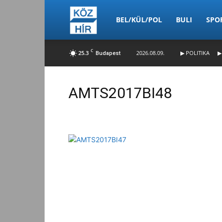
Köz-
BEL/KÜL/POL
BULI
SPO
C
25.3
2026.08.09.
▶ POLITIKA
▶
Budapest
Hír
AMTS2017BI48