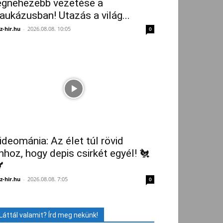
egnehezebb vezetése a
aukázusban! Utazás a világ...
z-hir.hu
-
2026.08.08. 10:05
0
ideománia: Az élet túl rövid
hhoz, hogy depis csirkét egyél! 🐔

z-hir.hu
-
2026.08.08. 7:05
0
Láttál valamit? Írd meg nekünk!