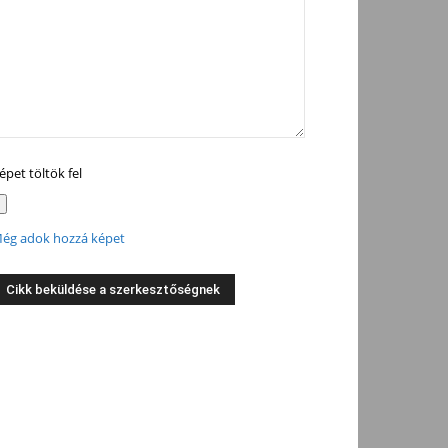
épet töltök fel
ég adok hozzá képet