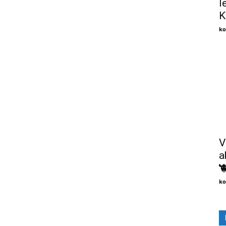
l
K
ko
V
a

ko