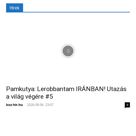
Hírek
Pamkutya: Lerobbantam IRÁNBAN! Utazás
a világ végére #5
koz-hir.hu
-
2026.08.06. 23:07
0