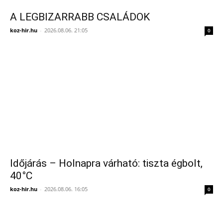
A LEGBIZARRABB CSALÁDOK
koz-hir.hu
-
2026.08.06. 21:05
0
Időjárás – Holnapra várható: tiszta égbolt,
40°C
koz-hir.hu
-
2026.08.06. 16:05
0