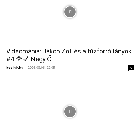
Videománia: Jákob Zoli és a tűzforró lányok
#4 🌹💅 Nagy Ő
koz-hir.hu
-
2026.08.06. 22:05
0