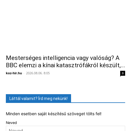
Mesterséges intelligencia vagy valóság? A
BBC elemzi a kínai katasztrófákról készült,...
koz-hir.hu
-
2026.08.06. 8:05
0
Láttál valamit? Írd meg nekünk!
Minden esetben saját készítésű szöveget tölts fel!
Neved