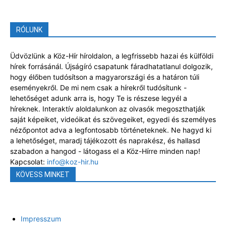
RÓLUNK
Üdvözlünk a Köz-Hír híroldalon, a legfrissebb hazai és külföldi
hírek forrásánál. Újságíró csapatunk fáradhatatlanul dolgozik,
hogy élőben tudósítson a magyarországi és a határon túli
eseményekről. De mi nem csak a hírekről tudósítunk -
lehetőséget adunk arra is, hogy Te is részese legyél a
híreknek. Interaktív aloldalunkon az olvasók megoszthatják
saját képeiket, videóikat és szövegeiket, egyedi és személyes
nézőpontot adva a legfontosabb történeteknek. Ne hagyd ki
a lehetőséget, maradj tájékozott és naprakész, és hallasd
szabadon a hangod - látogass el a Köz-Hírre minden nap!
Kapcsolat:
info@koz-hir.hu
KÖVESS MINKET
Impresszum