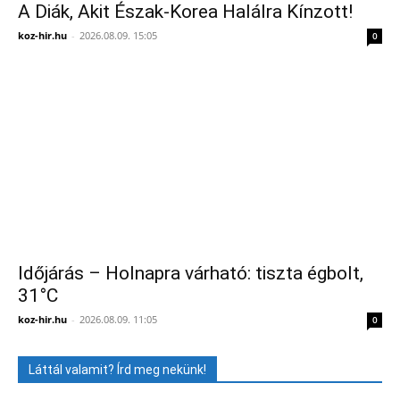
A Diák, Akit Észak-Korea Halálra Kínzott!
koz-hir.hu
-
2026.08.09. 15:05
0
Időjárás – Holnapra várható: tiszta égbolt,
31°C
koz-hir.hu
-
2026.08.09. 11:05
0
Láttál valamit? Írd meg nekünk!