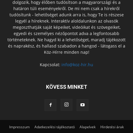
dolgozik, hogy élőben tudósítson a magyarországi és a
határon túli eseményekről. De mi nem csak a hírekről
tudósítunk - lehetőséget adunk arra is, hogy Te is részese
legyél a híreknek. Interaktív aloldalunkon az olvasók
megoszthatják saját képeiket, videóikat és szövegeiket,
egyedi és személyes nézőpontot adva a legfontosabb
történeteknek. Ne hagyd ki a lehetőséget, maradj tájékozott
és naprakész, és hallasd szabadon a hangod - látogass el a
Köz-Hírre minden nap!
Kapcsolat:
info@koz-hir.hu
KÖVESS MINKET
Impresszum
Adatkezelési tájékoztató
Alapelvek
Hirdetési árak