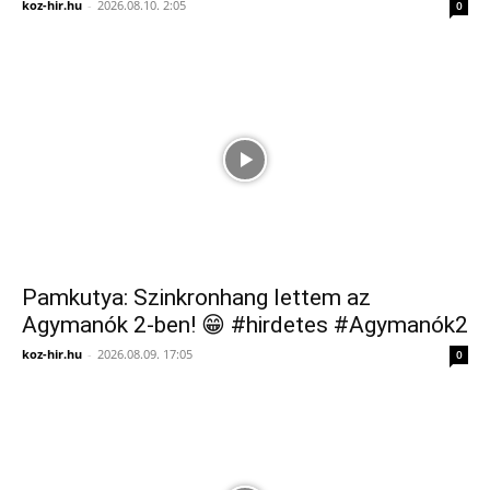
koz-hir.hu
-
2026.08.10. 2:05
0
Pamkutya: Szinkronhang lettem az
Agymanók 2-ben! 😁 #hirdetes #Agymanók2
koz-hir.hu
-
2026.08.09. 17:05
0