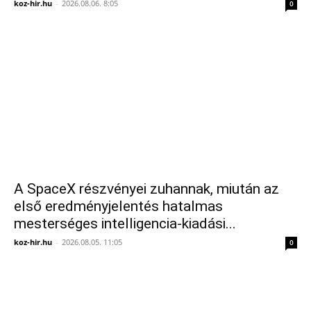
koz-hir.hu
-
2026.08.06. 8:05
0
A SpaceX részvényei zuhannak, miután az
első eredményjelentés hatalmas
mesterséges intelligencia-kiadási...
koz-hir.hu
-
2026.08.05. 11:05
0