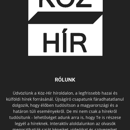
RÓLUNK
Üdvözlünk a Köz-Hír híroldalon, a legfrissebb hazai és
külföldi hírek forrásánál. Újságíró csapatunk fáradhatatlanul
dolgozik, hogy élőben tudósítson a magyarországi és a
határon túli eseményekről. De mi nem csak a hírekről
tudósítunk - lehetőséget adunk arra is, hogy Te is részese
legyél a híreknek. Interaktív aloldalunkon az olvasók
megoszthatják saját képeiket, videóikat és szövegeiket,