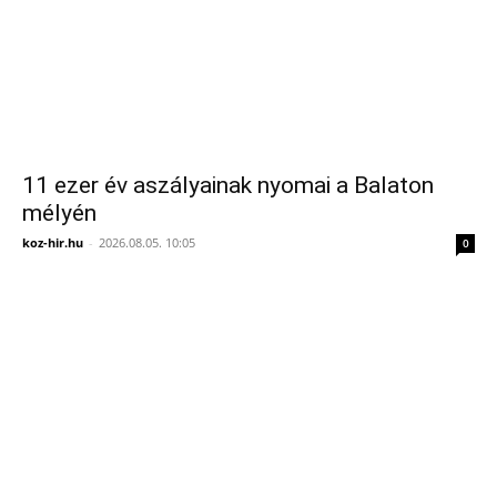
11 ezer év aszályainak nyomai a Balaton
mélyén
koz-hir.hu
-
2026.08.05. 10:05
0