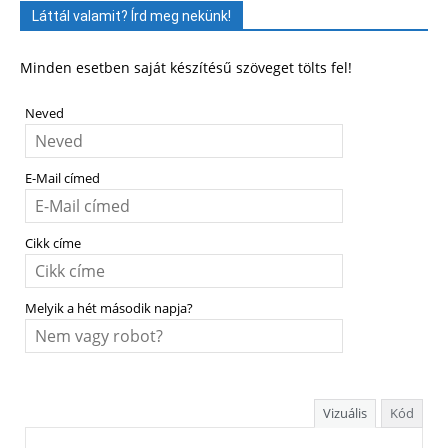
Láttál valamit? Írd meg nekünk!
Minden esetben saját készítésű szöveget tölts fel!
Neved
E-Mail címed
Cikk címe
Melyik a hét második napja?
Vizuális
Kód