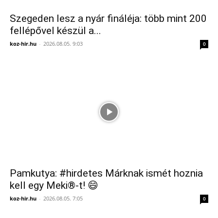
Szegeden lesz a nyár fináléja: több mint 200
fellépővel készül a...
koz-hir.hu
-
2026.08.05. 9:03
0
Pamkutya: #hirdetes Márknak ismét hoznia
kell egy Meki®-t! 😄
koz-hir.hu
-
2026.08.05. 7:05
0