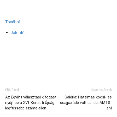
További
Jelentés
Facebook
X
Előző cikk
Következő cikk
Az Együtt választási kifogást
Galéria: Hatalmas kocsi- és
nyújt be a XVI. Kerületi Újság
csajparádé volt az idei AMTS-
legfrissebb száma ellen
en!