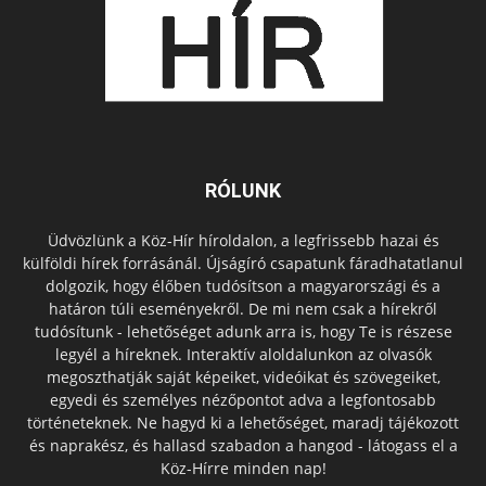
RÓLUNK
Üdvözlünk a Köz-Hír híroldalon, a legfrissebb hazai és
külföldi hírek forrásánál. Újságíró csapatunk fáradhatatlanul
dolgozik, hogy élőben tudósítson a magyarországi és a
határon túli eseményekről. De mi nem csak a hírekről
tudósítunk - lehetőséget adunk arra is, hogy Te is részese
legyél a híreknek. Interaktív aloldalunkon az olvasók
megoszthatják saját képeiket, videóikat és szövegeiket,
egyedi és személyes nézőpontot adva a legfontosabb
történeteknek. Ne hagyd ki a lehetőséget, maradj tájékozott
és naprakész, és hallasd szabadon a hangod - látogass el a
Köz-Hírre minden nap!