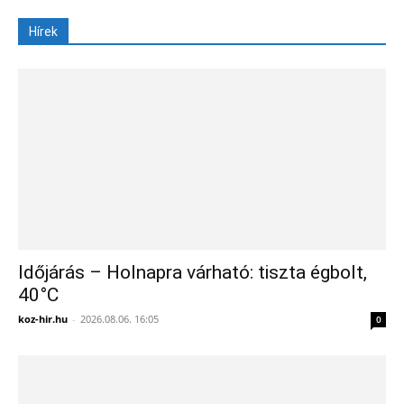
Hírek
Időjárás – Holnapra várható: tiszta égbolt,
40°C
koz-hir.hu
-
2026.08.06. 16:05
0