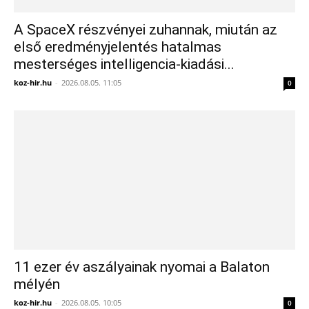
A SpaceX részvényei zuhannak, miután az
első eredményjelentés hatalmas
mesterséges intelligencia-kiadási...
koz-hir.hu
-
2026.08.05. 11:05
0
11 ezer év aszályainak nyomai a Balaton
mélyén
koz-hir.hu
-
2026.08.05. 10:05
0