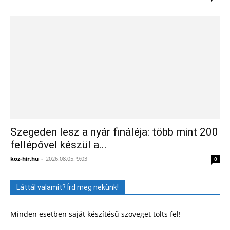
Szegeden lesz a nyár fináléja: több mint 200
fellépővel készül a...
koz-hir.hu
-
2026.08.05. 9:03
0
Láttál valamit? Írd meg nekünk!
Minden esetben saját készítésű szöveget tölts fel!