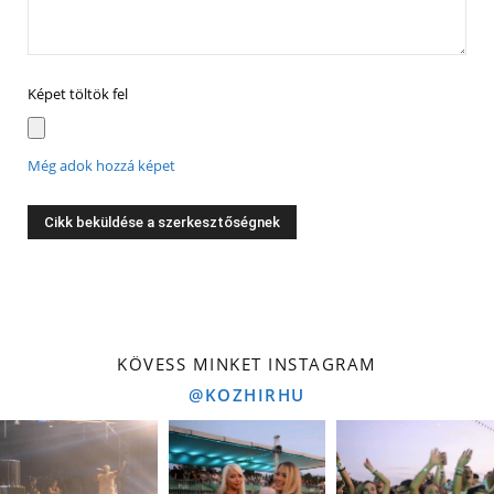
Képet töltök fel
Még adok hozzá képet
KÖVESS MINKET INSTAGRAM
@KOZHIRHU