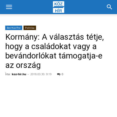
Bel/Kül/Pol
Politika
Kormány: A választás tétje,
hogy a családokat vagy a
bevándorlókat támogatja-e
az ország
Írta:
koz-hir.hu
-
2018.03.30. 9:19
0
Facebook
X