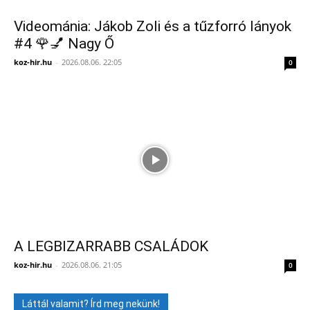
Videománia: Jákob Zoli és a tűzforró lányok
#4 🌹💅 Nagy Ő
koz-hir.hu
-
2026.08.06. 22:05
0
A LEGBIZARRABB CSALÁDOK
koz-hir.hu
-
2026.08.06. 21:05
0
Láttál valamit? Írd meg nekünk!