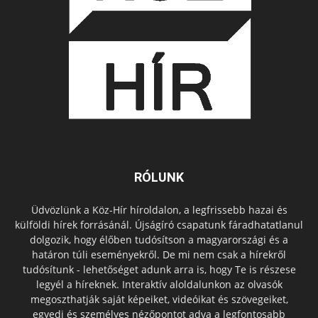
RÓLUNK
Üdvözlünk a Köz-Hír híroldalon, a legfrissebb hazai és
külföldi hírek forrásánál. Újságíró csapatunk fáradhatatlanul
dolgozik, hogy élőben tudósítson a magyarországi és a
határon túli eseményekről. De mi nem csak a hírekről
tudósítunk - lehetőséget adunk arra is, hogy Te is részese
legyél a híreknek. Interaktív aloldalunkon az olvasók
megoszthatják saját képeiket, videóikat és szövegeiket,
egyedi és személyes nézőpontot adva a legfontosabb