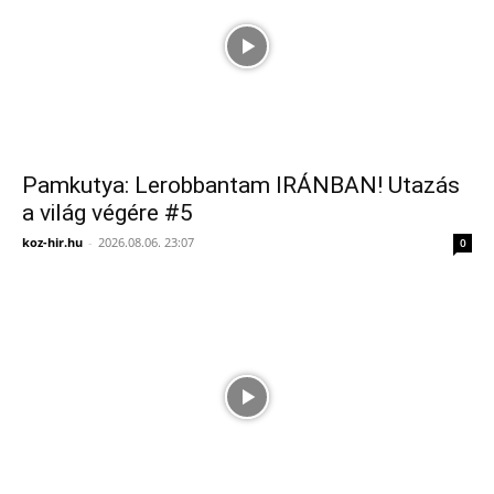
Pamkutya: Lerobbantam IRÁNBAN! Utazás
a világ végére #5
koz-hir.hu
-
2026.08.06. 23:07
0