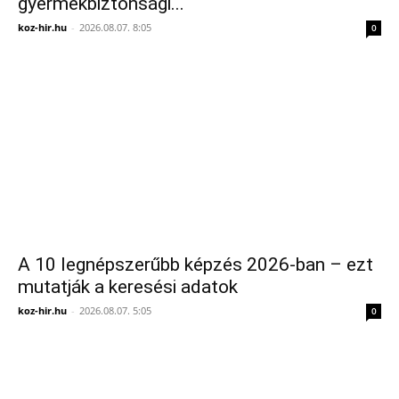
gyermekbiztonsági...
koz-hir.hu
-
2026.08.07. 8:05
0
A 10 legnépszerűbb képzés 2026-ban – ezt
mutatják a keresési adatok
koz-hir.hu
-
2026.08.07. 5:05
0