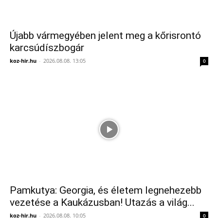
Újabb vármegyében jelent meg a kőrisrontó
karcsúdíszbogár
koz-hir.hu
-
2026.08.08. 13:05
0
Pamkutya: Georgia, és életem legnehezebb
vezetése a Kaukázusban! Utazás a világ...
koz-hir.hu
-
2026.08.08. 10:05
0