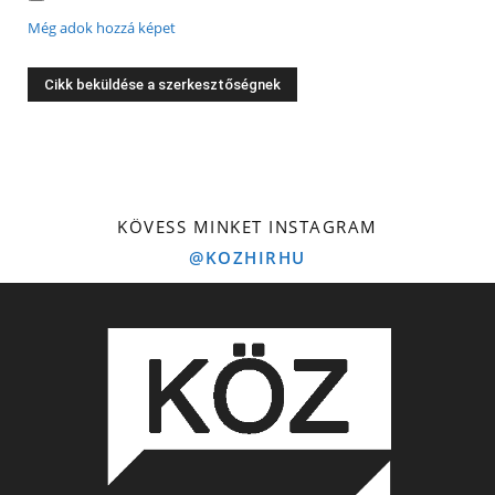
Még adok hozzá képet
KÖVESS MINKET INSTAGRAM
@KOZHIRHU