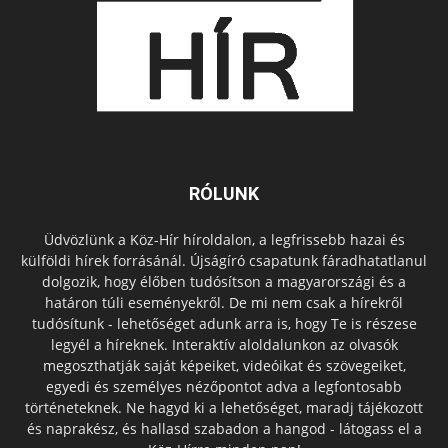
RÓLUNK
Üdvözlünk a Köz-Hír híroldalon, a legfrissebb hazai és
külföldi hírek forrásánál. Újságíró csapatunk fáradhatatlanul
dolgozik, hogy élőben tudósítson a magyarországi és a
határon túli eseményekről. De mi nem csak a hírekről
tudósítunk - lehetőséget adunk arra is, hogy Te is részese
legyél a híreknek. Interaktív aloldalunkon az olvasók
megoszthatják saját képeiket, videóikat és szövegeiket,
egyedi és személyes nézőpontot adva a legfontosabb
történeteknek. Ne hagyd ki a lehetőséget, maradj tájékozott
és naprakész, és hallasd szabadon a hangod - látogass el a