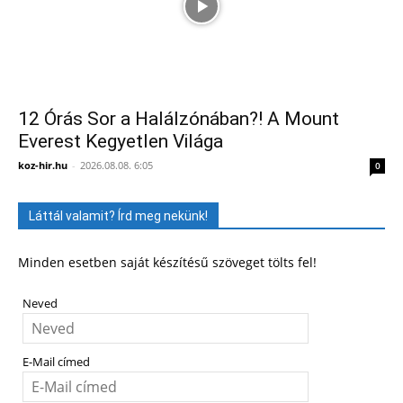
12 Órás Sor a Halálzónában?! A Mount
Everest Kegyetlen Világa
koz-hir.hu
-
2026.08.08. 6:05
0
Láttál valamit? Írd meg nekünk!
Minden esetben saját készítésű szöveget tölts fel!
Neved
E-Mail címed