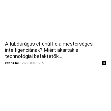
A labdarúgás ellenáll-e a mesterséges
intelligenciának? Miért akartak a
technológiai befektetők...
koz-hir.hu
-
2026.08.08. 16:05
0