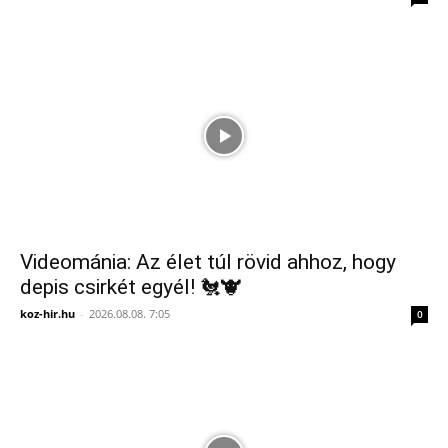
Videománia: Az élet túl rövid ahhoz, hogy
depis csirkét egyél! 🐔🐮
koz-hir.hu
-
2026.08.08. 7:05
0