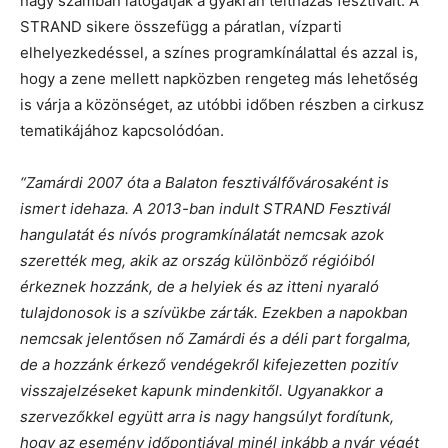
nagy számban látogatják a gyakran teltházas fesztivált. A
STRAND sikere összefügg a páratlan, vízparti
elhelyezkedéssel, a színes programkínálattal és azzal is,
hogy a zene mellett napközben rengeteg más lehetőség
is várja a közönséget, az utóbbi időben részben a cirkusz
tematikájához kapcsolódóan.
“Zamárdi 2007 óta a Balaton fesztiválfővárosaként is
ismert idehaza. A 2013-ban indult STRAND Fesztivál
hangulatát és nívós programkínálatát nemcsak azok
szerették meg, akik az ország különböző régióiból
érkeznek hozzánk, de a helyiek és az itteni nyaraló
tulajdonosok is a szívükbe zárták. Ezekben a napokban
nemcsak jelentősen nő Zamárdi és a déli part forgalma,
de a hozzánk érkező vendégekről kifejezetten pozitív
visszajelzéseket kapunk mindenkitől. Ugyanakkor a
szervezőkkel együtt arra is nagy hangsúlyt fordítunk,
hogy az esemény időpontjával minél inkább a nyár végét