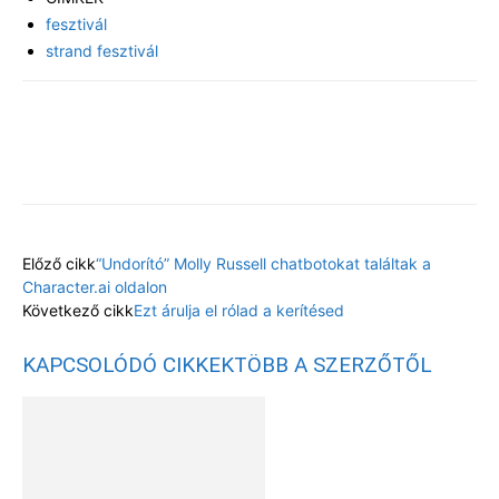
fesztivál
strand fesztivál
Facebook
X
Előző cikk
“Undorító” Molly Russell chatbotokat találtak a
Character.ai oldalon
Következő cikk
Ezt árulja el rólad a kerítésed
KAPCSOLÓDÓ CIKKEK
TÖBB A SZERZŐTŐL