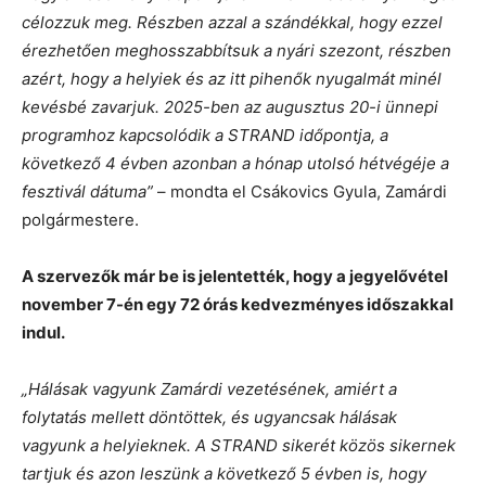
célozzuk meg. Részben azzal a szándékkal, hogy ezzel
érezhetően meghosszabbítsuk a nyári szezont, részben
azért, hogy a helyiek és az itt pihenők nyugalmát minél
kevésbé zavarjuk. 2025-ben az augusztus 20-i ünnepi
programhoz kapcsolódik a STRAND időpontja, a
következő 4 évben azonban a hónap utolsó hétvégéje a
fesztivál dátuma”
– mondta el Csákovics Gyula, Zamárdi
polgármestere.
A szervezők már be is jelentették, hogy a jegyelővétel
november 7-én egy 72 órás kedvezményes időszakkal
indul.
„Hálásak vagyunk Zamárdi vezetésének, amiért a
folytatás mellett döntöttek, és ugyancsak hálásak
vagyunk a helyieknek. A STRAND sikerét közös sikernek
tartjuk és azon leszünk a következő 5 évben is, hogy