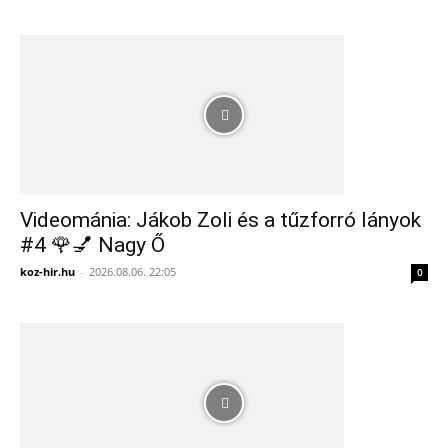
Videománia: Jákob Zoli és a tűzforró lányok
#4 🌹💅 Nagy Ő
koz-hir.hu
-
2026.08.06. 22:05
0