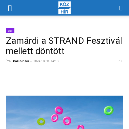
Buli
Zamárdi a STRAND Fesztivál
mellett döntött
Írta:
koz-hir.hu
-
2024.10.30. 14:13
0
Facebook
X