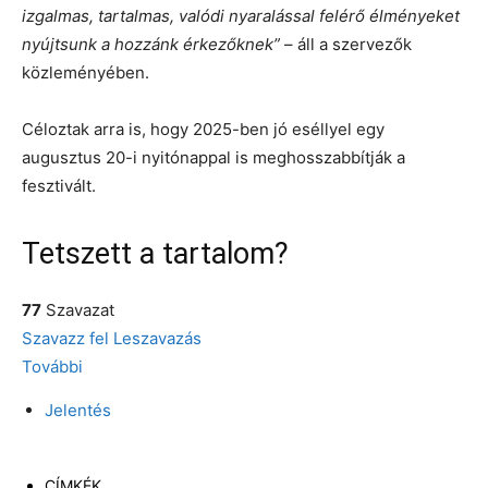
izgalmas, tartalmas, valódi nyaralással felérő élményeket
nyújtsunk a hozzánk érkezőknek”
– áll a szervezők
közleményében.
Céloztak arra is, hogy 2025-ben jó eséllyel egy
augusztus 20-i nyitónappal is meghosszabbítják a
fesztivált.
Tetszett a tartalom?
77
Szavazat
Szavazz fel
Leszavazás
További
Jelentés
CÍMKÉK