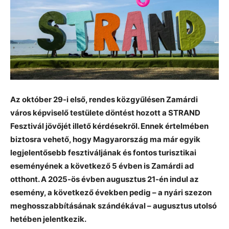
Az október 29-i első, rendes közgyűlésen Zamárdi
város képviselő testülete döntést hozott a STRAND
Fesztivál jövőjét illető kérdésekről. Ennek értelmében
biztosra vehető, hogy Magyarország ma már egyik
legjelentősebb fesztiváljának és fontos turisztikai
eseményének a következő 5 évben is Zamárdi ad
otthont. A 2025-ös évben augusztus 21-én indul az
esemény, a következő években pedig – a nyári szezon
meghosszabbításának szándékával – augusztus utolsó
hetében jelentkezik.