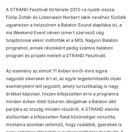
A STRAND Fesztivál története 2013-ra nyúlik vissza.
Fülöp Zoltán és Lobenwein Norbert (akik nevéhez fűződik
ugyanezen a helyszínen a Balaton Sound alapítása is), a
ma Weekend Event néven ismert szervező cég
tulajdonosai ekkor indították el a MOL Nagyon Balaton
programot, ennek részeként pedig számos balatoni
program és projekt mellett a STRAND Fesztivált.
Az esemény az elmúlt 11 évben évről-évre egyre
nagyobb sikereket ért el, az egyik legjelentősebb olyan
eseményként lett jegyzett, amely turisztikailag is nagy
értéket képvisel, hiszen kifejezetten erre a programra
minden évben több tízezren látogatnak a Balaton déli
partjára az ország minden részéről. A STRAND eleinte
elsősorban a kifejezetten fiatal közönséget vonzotta,
mostanra azonban jellemző, hogy családok, gyerekek is