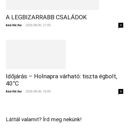
A LEGBIZARRABB CSALÁDOK
koz-hir.hu
-
2026.08.06. 21:05
0
Időjárás – Holnapra várható: tiszta égbolt,
40°C
koz-hir.hu
-
2026.08.06. 16:05
0
Láttál valamit? Írd meg nekünk!