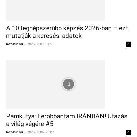
A 10 legnépszerűbb képzés 2026-ban – ezt
mutatják a keresési adatok
koz-hir.hu
-
2026.08.07. 5:05
0
Pamkutya: Lerobbantam IRÁNBAN! Utazás
a világ végére #5
koz-hir.hu
-
2026.08.06. 23:07
0