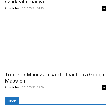
szürkeállományát
koz-hir.hu
-
2015.05.24. 14:23
0
Tuti: Pac-Manezz a saját utcádban a Google
Maps-en!
koz-hir.hu
-
2015.03.31. 19:50
0
Hírek