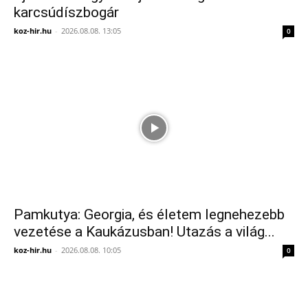
karcsúdíszbogár
koz-hir.hu
-
2026.08.08. 13:05
0
Pamkutya: Georgia, és életem legnehezebb
vezetése a Kaukázusban! Utazás a világ...
koz-hir.hu
-
2026.08.08. 10:05
0