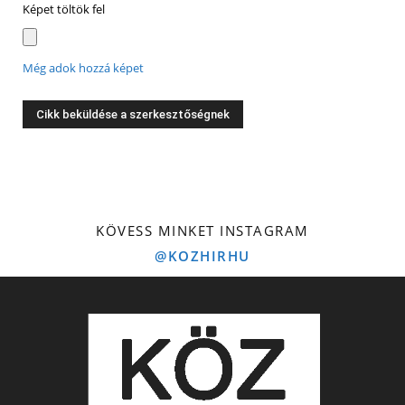
Képet töltök fel
Még adok hozzá képet
KÖVESS MINKET INSTAGRAM
@KOZHIRHU