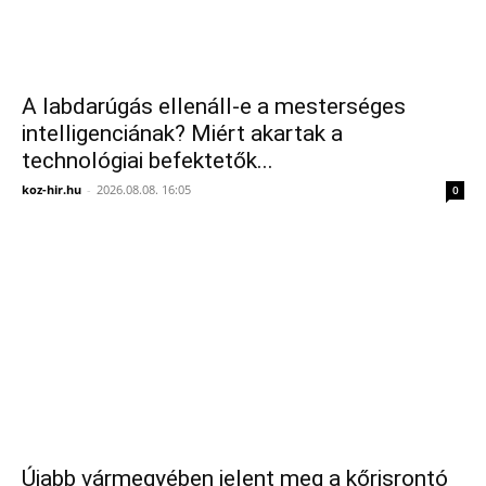
A labdarúgás ellenáll-e a mesterséges
intelligenciának? Miért akartak a
technológiai befektetők...
koz-hir.hu
-
2026.08.08. 16:05
0
Újabb vármegyében jelent meg a kőrisrontó