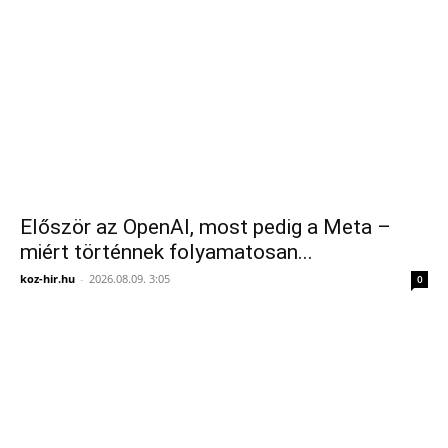
Először az OpenAI, most pedig a Meta –
miért történnek folyamatosan...
koz-hir.hu
-
2026.08.09. 3:05
0