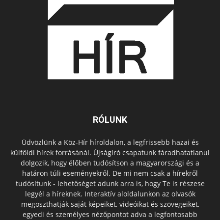
RÓLUNK
Üdvözlünk a Köz-Hír híroldalon, a legfrissebb hazai és
külföldi hírek forrásánál. Újságíró csapatunk fáradhatatlanul
dolgozik, hogy élőben tudósítson a magyarországi és a
határon túli eseményekről. De mi nem csak a hírekről
tudósítunk - lehetőséget adunk arra is, hogy Te is részese
legyél a híreknek. Interaktív aloldalunkon az olvasók
megoszthatják saját képeiket, videóikat és szövegeiket,
egyedi és személyes nézőpontot adva a legfontosabb