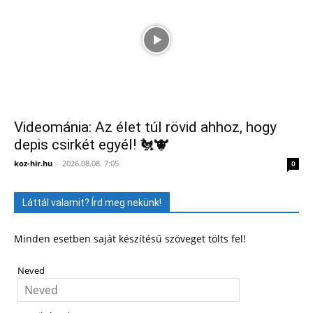
Videománia: Az élet túl rövid ahhoz, hogy
depis csirkét egyél! 🐔🐮
koz-hir.hu
-
2026.08.08. 7:05
0
Láttál valamit? Írd meg nekünk!
Minden esetben saját készítésű szöveget tölts fel!
Neved