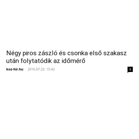
Négy piros zászló és csonka első szakasz
után folytatódik az időmérő
koz-hir.hu
-
2016.07.23. 15:42
0