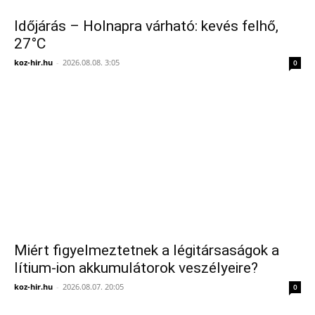
Időjárás – Holnapra várható: kevés felhő,
27°C
koz-hir.hu
-
2026.08.08. 3:05
0
Miért figyelmeztetnek a légitársaságok a
lítium-ion akkumulátorok veszélyeire?
koz-hir.hu
-
2026.08.07. 20:05
0