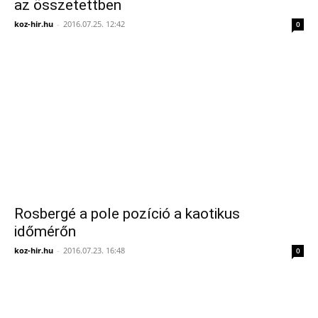
az összetettben
koz-hir.hu
-
2016.07.25. 12:42
0
Rosbergé a pole pozíció a kaotikus
időmérőn
koz-hir.hu
-
2016.07.23. 16:48
0