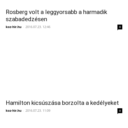
Rosberg volt a leggyorsabb a harmadik
szabadedzésen
koz-hir.hu
-
2016.07.23. 12:46
0
Hamilton kicsúszása borzolta a kedélyeket
koz-hir.hu
-
2016.07.23. 11:09
0