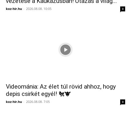
vezetése a Kaukázusban! Utazás a világ...
koz-hir.hu
-
2026.08.08. 10:05
0
Videománia: Az élet túl rövid ahhoz, hogy
depis csirkét egyél! 🐔🐮
koz-hir.hu
-
2026.08.08. 7:05
0