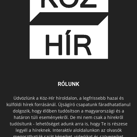
RÓLUNK
Üdvözlünk a Köz-Hír híroldalon, a legfrissebb hazai és
külföldi hírek forrásánál. Újságíró csapatunk fáradhatatlanul
dolgozik, hogy élőben tudósítson a magyarországi és a
határon túli eseményekről. De mi nem csak a hírekről
tudósítunk - lehetőséget adunk arra is, hogy Te is részese
legyél a híreknek. Interaktív aloldalunkon az olvasók
megoszthatják saját képeiket, videóikat és szövegeiket,