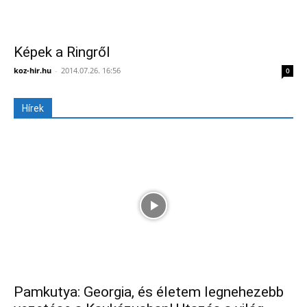
Képek a Ringről
koz-hir.hu
-
2014.07.26. 16:56
0
Hírek
Pamkutya: Georgia, és életem legnehezebb