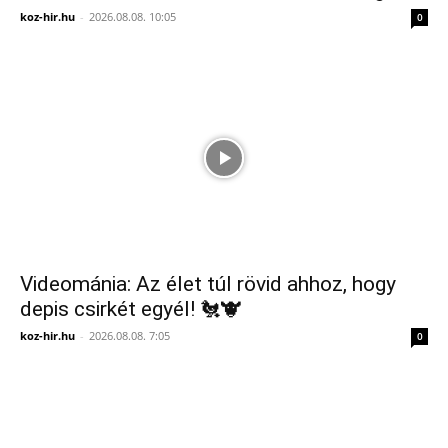
koz-hir.hu
-
2026.08.08. 10:05
0
Videománia: Az élet túl rövid ahhoz, hogy
depis csirkét egyél! 🐔🐮
koz-hir.hu
-
2026.08.08. 7:05
0