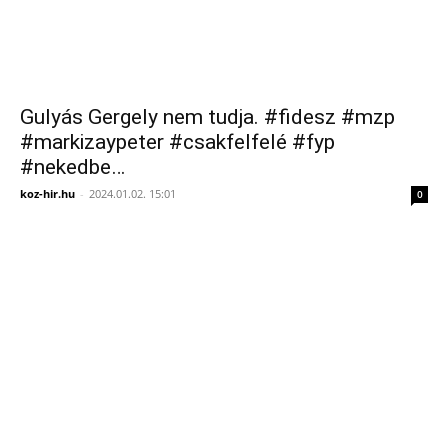
Gulyás Gergely nem tudja. #fidesz #mzp
#markizaypeter #csakfelfelé #fyp
#nekedbe…
koz-hir.hu
-
2024.01.02. 15:01
0