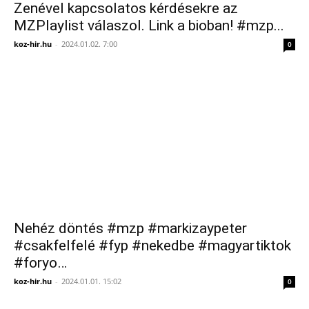
Zenével kapcsolatos kérdésekre az
MZPlaylist válaszol. Link a bioban! #mzp...
koz-hir.hu
-
2024.01.02. 7:00
0
Nehéz döntés #mzp #markizaypeter
#csakfelfelé #fyp #nekedbe #magyartiktok
#foryo…
koz-hir.hu
-
2024.01.01. 15:02
0