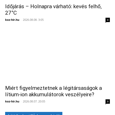
Időjárás – Holnapra várható: kevés felhő,
27°C
koz-hir.hu
-
2026.08.08. 3:05
0
Miért figyelmeztetnek a légitársaságok a
lítium-ion akkumulátorok veszélyeire?
koz-hir.hu
-
2026.08.07. 20:05
0