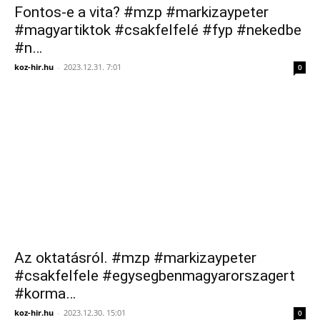
Fontos-e a vita? #mzp #markizaypeter
#magyartiktok #csakfelfelé #fyp #nekedbe
#n…
koz-hir.hu
-
2023.12.31. 7:01
0
Az oktatásról. #mzp #markizaypeter
#csakfelfele #egysegbenmagyarorszagert
#korma…
koz-hir.hu
-
2023.12.30. 15:01
0