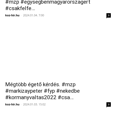
#mzp #egysegbenmagyarorszagert
#csakfelfe…
koz-hir.hu
-
2024.01.04. 7:00
0
Mégtöbb égető kérdés. #mzp
#markizaypeter #fyp #nekedbe
#kormanyvaltas2022 #csa…
koz-hir.hu
-
2024.01.03. 15:02
0