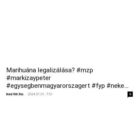
Marihuána legalizálása? #mzp
#markizaypeter
#egysegbenmagyarorszagert #fyp #neke…
koz-hir.hu
-
2024.01.01. 7:01
0