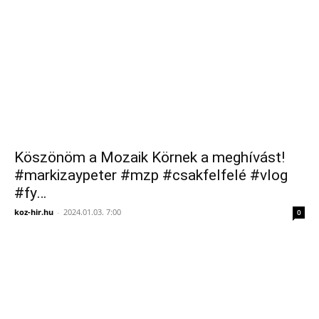
Köszönöm a Mozaik Körnek a meghívást!
#markizaypeter #mzp #csakfelfelé #vlog
#fy…
koz-hir.hu
-
2024.01.03. 7:00
0