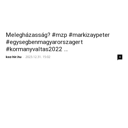
Melegházasság? #mzp #markizaypeter
#egysegbenmagyarorszagert
#kormanyvaltas2022 …
koz-hir.hu
-
2023.12.31. 15:02
0