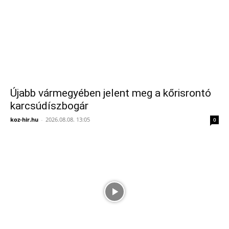
Újabb vármegyében jelent meg a kőrisrontó
karcsúdíszbogár
koz-hir.hu
-
2026.08.08. 13:05
0