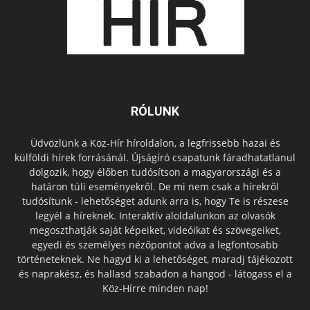
RÓLUNK
Üdvözlünk a Köz-Hír híroldalon, a legfrissebb hazai és
külföldi hírek forrásánál. Újságíró csapatunk fáradhatatlanul
dolgozik, hogy élőben tudósítson a magyarországi és a
határon túli eseményekről. De mi nem csak a hírekről
tudósítunk - lehetőséget adunk arra is, hogy Te is részese
legyél a híreknek. Interaktív aloldalunkon az olvasók
megoszthatják saját képeiket, videóikat és szövegeiket,
egyedi és személyes nézőpontot adva a legfontosabb
történeteknek. Ne hagyd ki a lehetőséget, maradj tájékozott
és naprakész, és hallasd szabadon a hangod - látogass el a
Köz-Hírre minden nap!