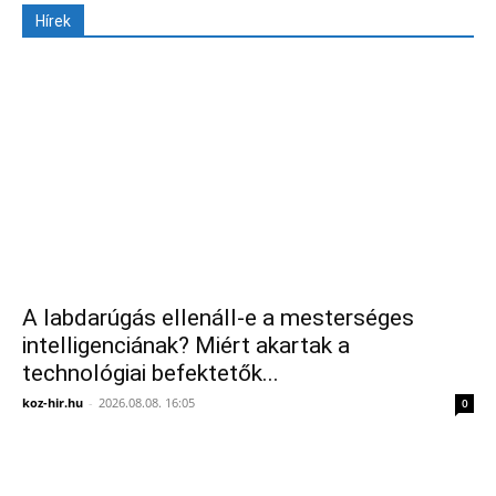
Hírek
A labdarúgás ellenáll-e a mesterséges
intelligenciának? Miért akartak a
technológiai befektetők...
koz-hir.hu
-
2026.08.08. 16:05
0