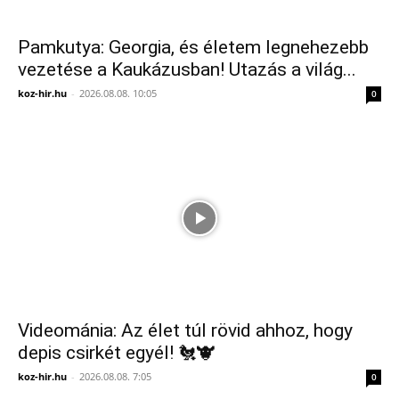
Pamkutya: Georgia, és életem legnehezebb
vezetése a Kaukázusban! Utazás a világ...
koz-hir.hu
-
2026.08.08. 10:05
0
Videománia: Az élet túl rövid ahhoz, hogy
depis csirkét egyél! 🐔🐮
koz-hir.hu
-
2026.08.08. 7:05
0