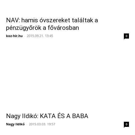
NAV: hamis óvszereket találtak a
pénzügyőrök a fővárosban
koz-hir.hu
-
2015.09.21. 13:45
0
Nagy Ildikó: KATA ÉS A BABA
Nagy Ildikó
-
2015.03.03. 19:57
0