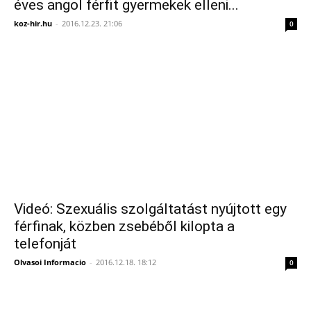
éves angol férfit gyermekek elleni...
koz-hir.hu
-
2016.12.23. 21:06
0
Videó: Szexuális szolgáltatást nyújtott egy
férfinak, közben zsebéből kilopta a
telefonját
Olvasoi Informacio
-
2016.12.18. 18:12
0