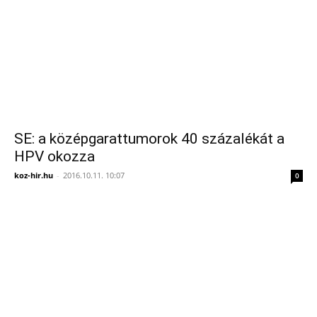
SE: a középgarattumorok 40 százalékát a
HPV okozza
koz-hir.hu
-
2016.10.11. 10:07
0