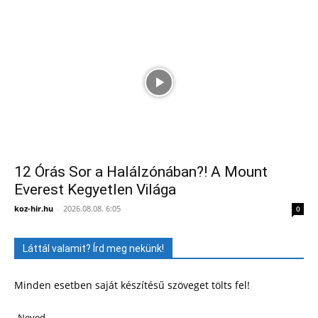
12 Órás Sor a Halálzónában?! A Mount
Everest Kegyetlen Világa
koz-hir.hu
-
2026.08.08. 6:05
0
Láttál valamit? Írd meg nekünk!
Minden esetben saját készítésű szöveget tölts fel!
Neved