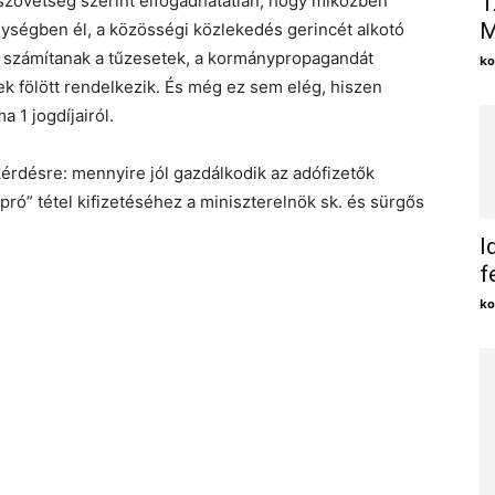
ártszövetség szerint elfogadhatatlan, hogy miközben
1
M
ségben él, a közösségi közlekedés gerincét alkotó
számítanak a tűzesetek, a kormánypropagandát
ko
k fölött rendelkezik. És még ez sem elég, hiszen
 1 jogdíjairól.
kérdésre: mennyire jól gazdálkodik az adófizetők
pró” tétel kifizetéséhez a miniszterelnök sk. és sürgős
I
f
ko