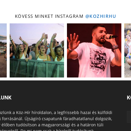
KÖVESS MINKET INSTAGRAM
@KOZHIRHU
LUNK
K
zlünk a Köz-Hír híroldalon, a legfrissebb hazai és külföldi
k forrásánál. Újságíró csapatunk fáradhatatlanul dolgozik,
 élőben tudósítson a magyarországi és a határon túli
ényekről. De mi nem csak a hírekről tudósítunk -