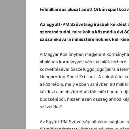
Félmilliárdos pluszt adott Orbán sportközv
Az Együtt-PM Szövetség írásbeli kérdést 
szeretné tudni, mire költ a közmédia évi 80 
százalékával a miniszterelnöknek kell kise
A Magyar Közlönyben megjelent kormányhatár
általános kormányzati vésztartalék terhére – 
közvetítésével összefüggő jogdíjakra a Nem
Hungaroring Sport Zrt.-nek. A sokak által 
a közmédia, mely ebben az évben 80 milliár
kérdezi a miniszterelnöktől: miért nem tudja
büdzséjéből, hiszen ezen összeg ahhoz képe
százaléka?
Az Együtt-PM Szövetség általánosságban is