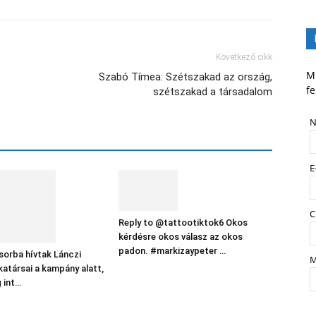
Következő cikk
Mi
Szabó Tímea: Szétszakad az ország,
fe
szétszakad a társadalom
N
E
C
Reply to @tattootiktok6 Okos
kérdésre okos válasz az okos
padon. #markizaypeter …
orba hívtak Lánczi
M
társai a kampány alatt,
 int…