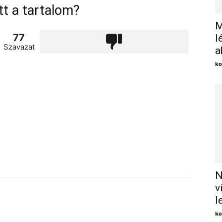
tt a tartalom?
M
77
l
Szavazat
a
ko
N
v
l
ko
X