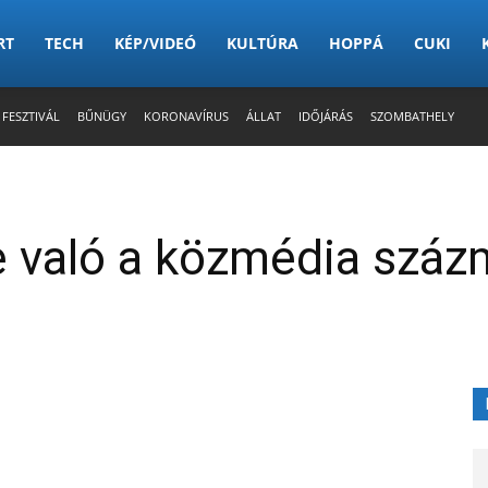
RT
TECH
KÉP/VIDEÓ
KULTÚRA
HOPPÁ
CUKI
 FESZTIVÁL
BŰNÜGY
KORONAVÍRUS
ÁLLAT
IDŐJÁRÁS
SZOMBATHELY
 való a közmédia százm
X