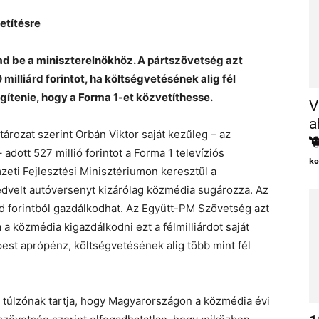
etítésre
ad be a miniszterelnökhöz. A pártszövetség azt
milliárd forintot, ha költségvetésének alig fél
gítenie, hogy a Forma 1-et közvetíthesse.
V
a
ozat szerint Orbán Viktor saját kezűleg – az

adott 527 millió forintot a Forma 1 televíziós
ko
zeti Fejlesztési Minisztériumon keresztül a
kedvelt autóversenyt kizárólag közmédia sugározza. Az
d forintból gazdálkodhat. Az Együtt-PM Szövetség azt
 a közmédia kigazdálkodni ezt a félmilliárdot saját
st aprópénz, költségvetésének alig több mint fél
 túlzónak tartja, hogy Magyarországon a közmédia évi