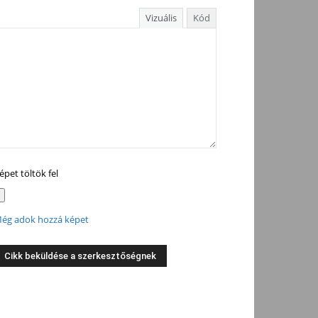
Vizuális
Kód
épet töltök fel
ég adok hozzá képet