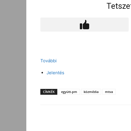
Tetsze
További
Jelentés
CÍMKÉK
együtt-pm
közmédia
mtva
Facebook
Megosztás