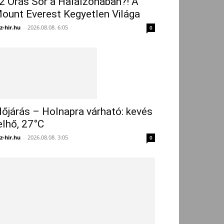
2 Órás Sor a Halálzónában?! A
ount Everest Kegyetlen Világa
z-hir.hu
-
2026.08.08. 6:05
0
dőjárás – Holnapra várható: kevés
elhő, 27°C
z-hir.hu
-
2026.08.08. 3:05
0