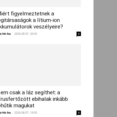
iért figyelmeztetnek a
égitársaságok a lítium-ion
kkumulátorok veszélyeire?
z-hir.hu
-
2026.08.07. 20:05
0
em csak a láz segíthet: a
írusfertőzött ebihalak inkább
ehűtik magukat
z-hir.hu
-
2026.08.07. 19:05
0