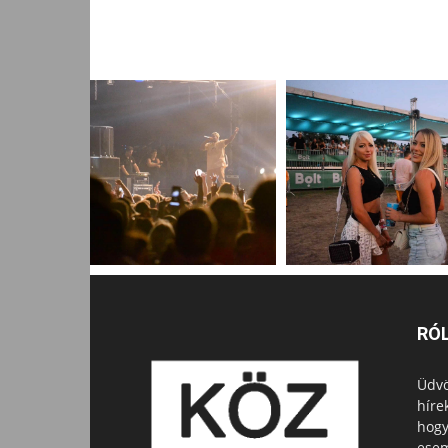
RÓ
Üdvö
híre
hogy
esem