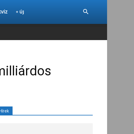
KVÍZ
+ ÚJ
illiárdos
Hírek