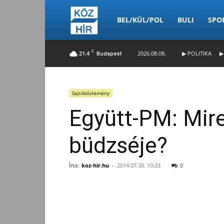
Köz-
BEL/KÜL/POL
BULI
SPO
C
21.4
2026.08.08.
▶ POLITIKA
▶
Budapest
Hír
Sajtóközlemény
Együtt-PM: Mire
büdzséje?
Írta:
koz-hir.hu
-
2014.07.30. 10:33
0
Facebook
Megosztás