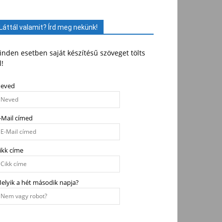
Láttál valamit? Írd meg nekünk!
nden esetben saját készítésű szöveget tölts
l!
eved
-Mail címed
ikk címe
elyik a hét második napja?