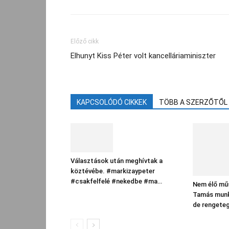
Előző cikk
Elhunyt Kiss Péter volt kancelláriaminiszter
KAPCSOLÓDÓ CIKKEK
TÖBB A SZERZŐTŐL
Választások után meghívtak a
köztévébe. #markizaypeter
#csakfelfelé #nekedbe #ma…
Nem élő műs
Tamás munka
de rengeteg