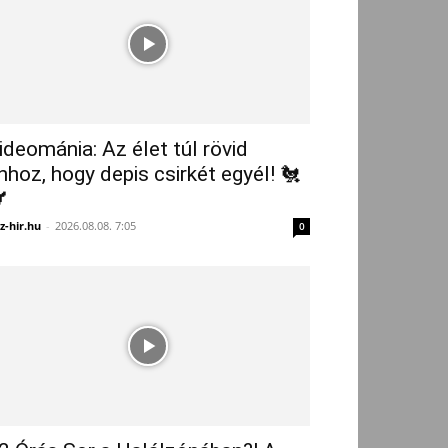
ideománia: Az élet túl rövid
hhoz, hogy depis csirkét egyél! 🐔

z-hir.hu
-
2026.08.08. 7:05
0