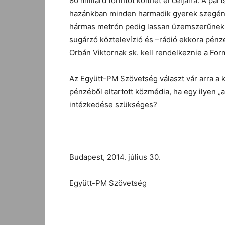
80 milliárd forintot költhet el céljaira. A p
hazánkban minden harmadik gyerek szegény
hármas metrón pedig lassan üzemszerűnek 
sugárzó köztelevízió és –rádió ekkora pénze
Orbán Viktornak sk. kell rendelkeznie a Forma
Az Együtt-PM Szövetség választ vár arra a 
pénzéből eltartott közmédia, ha egy ilyen „a
intézkedése szükséges?
Budapest, 2014. július 30.
Együtt-PM Szövetség