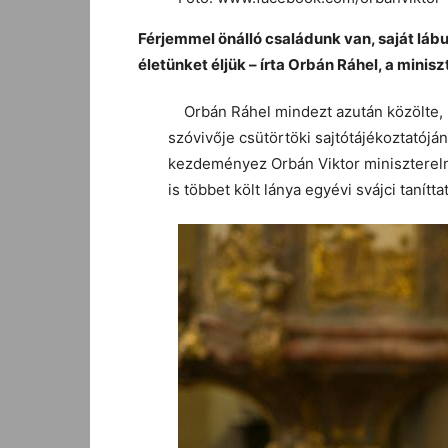
Férjemmel önálló családunk van, saját lábu
életünket éljük – írta Orbán Ráhel, a mini
Orbán Ráhel mindezt azután közölte, h
szóvivője csütörtöki sajtótájékoztatóján
kezdeményez Orbán Viktor miniszterelnö
is többet költ lánya egyévi svájci tanítta