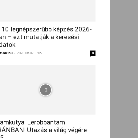
 10 legnépszerűbb képzés 2026-
an – ezt mutatják a keresési
datok
z-hir.hu
-
2026.08.07. 5:05
0
amkutya: Lerobbantam
RÁNBAN! Utazás a világ végére
5