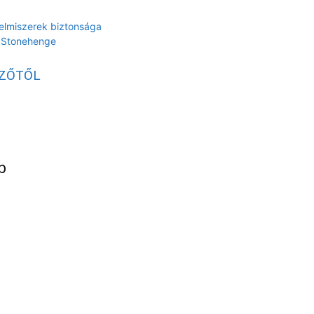
lelmiszerek biztonsága
t Stonehenge
RZŐTŐL
b