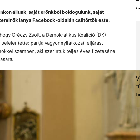
ko
nkon állunk, saját erőnkből boldogulunk, saját
szterelnök lánya Facebook-oldalán csütörtök este.
ogy Gréczy Zsolt, a Demokratikus Koalíció (DK)
 bejelentette: pártja vagyonnyilatkozati eljárást
kkel szemben, aki szerintük teljes éves fizetésénél
tására.
V
t
ko