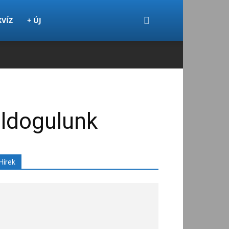
KVÍZ
+ ÚJ
oldogulunk
Hírek