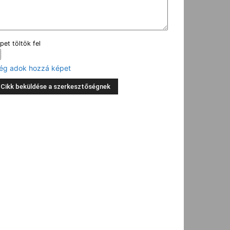
pet töltök fel
ég adok hozzá képet