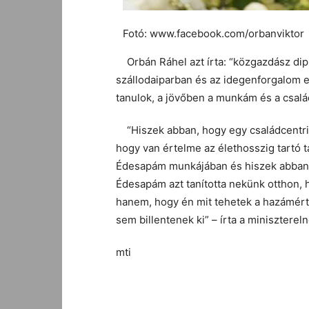
Fotó: www.facebook.com/orbanviktor
Orbán Ráhel azt írta: “közgazdász dip
szállodaiparban és az idegenforgalom e
tanulok, a jövőben a munkám és a család
“Hiszek abban, hogy egy családcentriku
hogy van értelme az élethosszig tartó t
Édesapám munkájában és hiszek abban,
Édesapám azt tanította nekünk otthon,
hanem, hogy én mit tehetek a hazámér
sem billentenek ki” – írta a minisztereln
mti