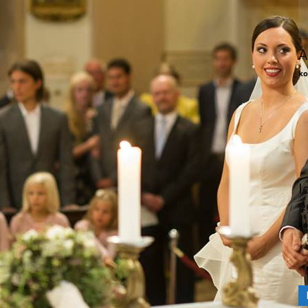
A
ko
I
é
ko