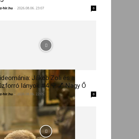
z-hir.hu
-
2026.08.06. 23:07
0
ideománia: Jákob Zoli és a
űzforró lányok #4 🌹💅 Nagy Ő
z-hir.hu
-
2026.08.06. 22:05
0