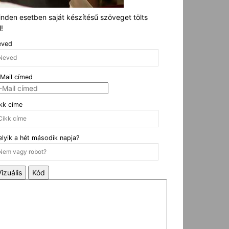
nden esetben saját készítésű szöveget tölts
l!
eved
Mail címed
kk címe
lyik a hét második napja?
Vizuális
Kód