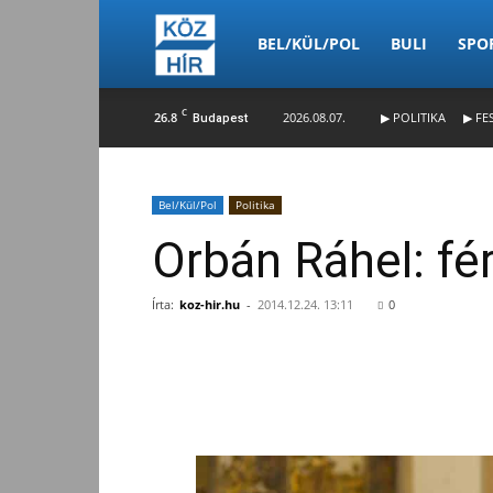
Köz-
BEL/KÜL/POL
BULI
SPO
C
26.8
2026.08.07.
▶ POLITIKA
▶ FE
Budapest
Hír
Bel/Kül/Pol
Politika
Orbán Ráhel: fé
Írta:
koz-hir.hu
-
2014.12.24. 13:11
0
Facebook
Megosztás