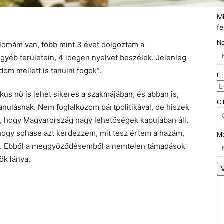
Mi
fe
N
lomám van, több mint 3 évet dolgoztam a
gyéb területein, 4 idegen nyelvet beszélek. Jelenleg
om mellett is tanulni fogok”.
E-
s nő is lehet sikeres a szakmájában, és abban is,
Ci
anulásnak. Nem foglalkozom pártpolitikával, de hiszek
 hogy Magyarország nagy lehetőségek kapujában áll.
 hogy sohase azt kérdezzem, mit tesz értem a hazám,
Me
t. Ebből a meggyőződésemből a nemtelen támadások
ök lánya.