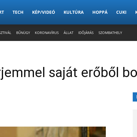
RT
TECH
KÉP/VIDEÓ
KULTÚRA
HOPPÁ
CUKI
SZTIVÁL
BŰNÜGY
KORONAVÍRUS
ÁLLAT
IDŐJÁRÁS
SZOMBATHELY
rjemmel saját erőből b
X