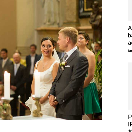
A
b
a
ko
P
I
#