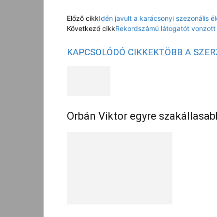
Előző cikk
Idén javult a karácsonyi szezonális é
Következő cikk
Rekordszámú látogatót vonzot
KAPCSOLÓDÓ CIKKEK
TÖBB A SZE
Orbán Viktor egyre szakállasab