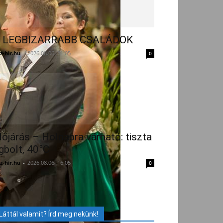
 LEGBIZARRABB CSALÁDOK
z-hir.hu
-
2026.08.06. 21:05
0
dőjárás – Holnapra várható: tiszta
gbolt, 40°C
z-hir.hu
-
2026.08.06. 16:05
0
Láttál valamit? Írd meg nekünk!