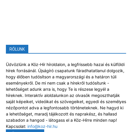
RÓLUNK
Üdvözlünk a Köz-Hír híroldalon, a legfrissebb hazai és külföldi
hírek forrásánál. Újságíró csapatunk fáradhatatlanul dolgozik,
hogy élőben tudósítson a magyarországi és a határon túli
eseményekről. De mi nem csak a hírekről tudósítunk -
lehetőséget adunk arra is, hogy Te is részese legyél a
híreknek. Interaktív aloldalunkon az olvasók megoszthatják
saját képeiket, videóikat és szövegeiket, egyedi és személyes
nézőpontot adva a legfontosabb történeteknek. Ne hagyd ki
a lehetőséget, maradj tájékozott és naprakész, és hallasd
szabadon a hangod - látogass el a Köz-Hírre minden nap!
Kapcsolat:
info@koz-hir.hu