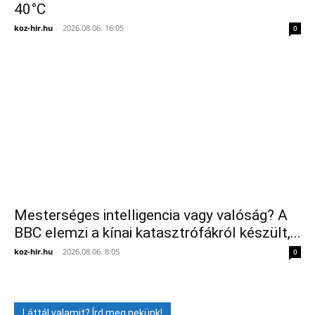
40°C
koz-hir.hu
-
2026.08.06. 16:05
0
Mesterséges intelligencia vagy valóság? A
BBC elemzi a kínai katasztrófákról készült,...
koz-hir.hu
-
2026.08.06. 8:05
0
Láttál valamit? Írd meg nekünk!