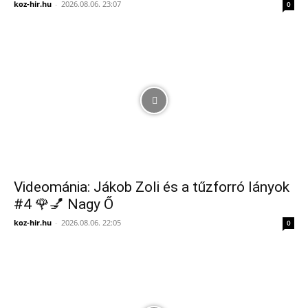
koz-hir.hu
-
2026.08.06. 23:07
0
Videománia: Jákob Zoli és a tűzforró lányok
#4 🌹💅 Nagy Ő
koz-hir.hu
-
2026.08.06. 22:05
0