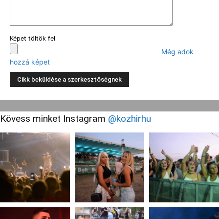
Képet töltök fel
Még adok
hozzá képet
Kövess minket Instagram
@kozhirhu