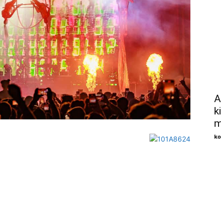
A
k
m
ko