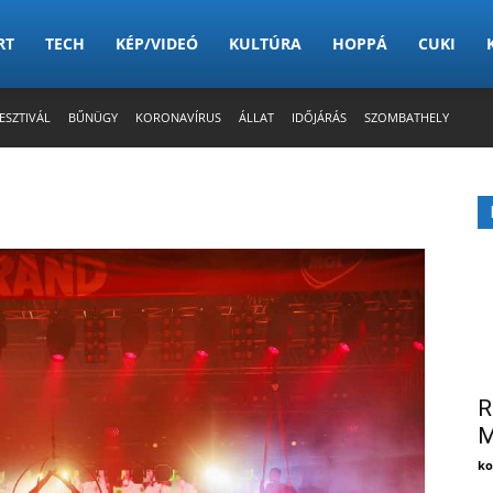
RT
TECH
KÉP/VIDEÓ
KULTÚRA
HOPPÁ
CUKI
ESZTIVÁL
BŰNÜGY
KORONAVÍRUS
ÁLLAT
IDŐJÁRÁS
SZOMBATHELY
R
M
ko