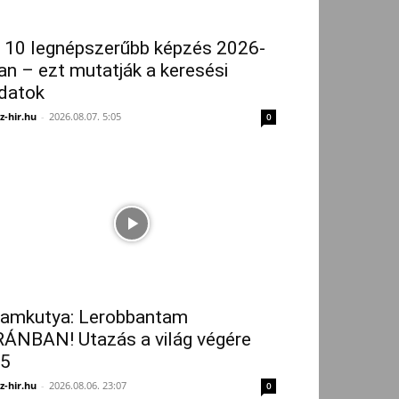
 10 legnépszerűbb képzés 2026-
an – ezt mutatják a keresési
datok
z-hir.hu
-
2026.08.07. 5:05
0
amkutya: Lerobbantam
RÁNBAN! Utazás a világ végére
5
z-hir.hu
-
2026.08.06. 23:07
0