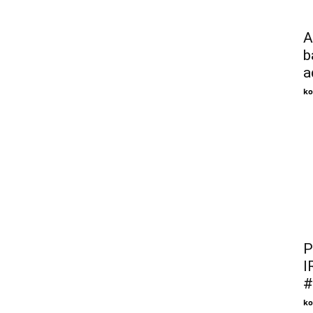
A
b
a
ko
P
I
#
ko