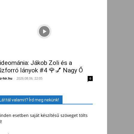
ideománia: Jákob Zoli és a
űzforró lányok #4 🌹💅 Nagy Ő
z-hir.hu
-
2026.08.06. 22:05
0
Láttál valamit? Írd meg nekünk!
nden esetben saját készítésű szöveget tölts
l!