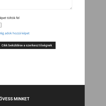
épet töltök fel
ég adok hozzá képet
ÖVESS MINKET