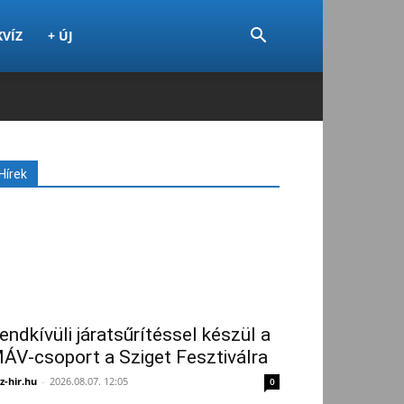
KVÍZ
+ ÚJ
Hírek
endkívüli járatsűrítéssel készül a
ÁV-csoport a Sziget Fesztiválra
z-hir.hu
-
2026.08.07. 12:05
0