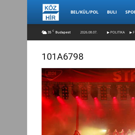
Köz-
BEL/KÜL/POL
BULI
SPO
C
35
2026.08.07.
▶ POLITIKA
▶ F
Budapest
Hír
101A6798