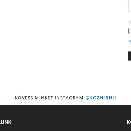
K
M
KÖVESS MINKET INSTAGRAM
@KOZHIRHU
LUNK
K