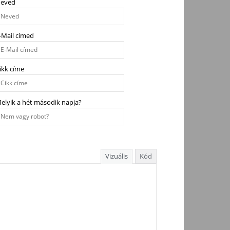
eved
-Mail címed
ikk címe
elyik a hét második napja?
Vizuális
Kód