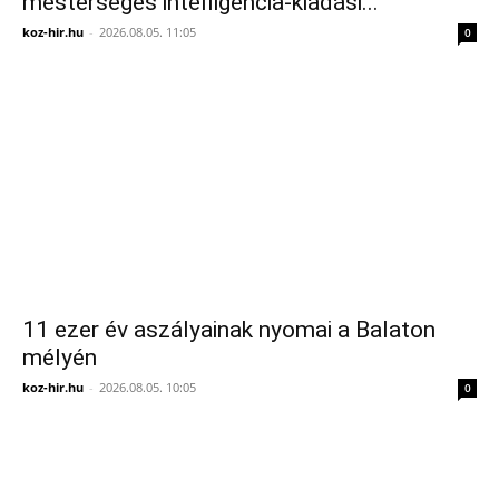
mesterséges intelligencia-kiadási...
koz-hir.hu
-
2026.08.05. 11:05
0
11 ezer év aszályainak nyomai a Balaton
mélyén
koz-hir.hu
-
2026.08.05. 10:05
0