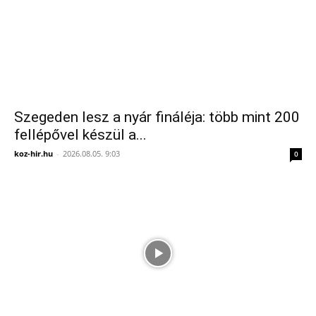
Szegeden lesz a nyár fináléja: több mint 200
fellépővel készül a...
koz-hir.hu
-
2026.08.05. 9:03
0