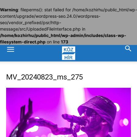
Warning
: fileperms(): stat failed for /home/kozhirhu/public_html/wp-
content/upgrade/wordpress-seo.24.0/wordpress-
seo/vendor_prefixed/psr/http-
message/src/UploadedFileInterface.php in
/home/kozhirhu/public_html/wp-admin/includes/class-wp-
filesystem-direct.php
on line
173
MV_20240823_ms_275