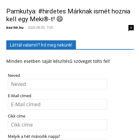
Pamkutya: #hirdetes Márknak ismét hoznia
kell egy Meki®-t! 😄
koz-hir.hu
-
2026.08.05. 7:05
0
Láttál valamit? Írd meg nekünk!
Minden esetben saját készítésű szöveget tölts fel!
Neved
E-Mail címed
Cikk címe
Melyik a hét második napja?