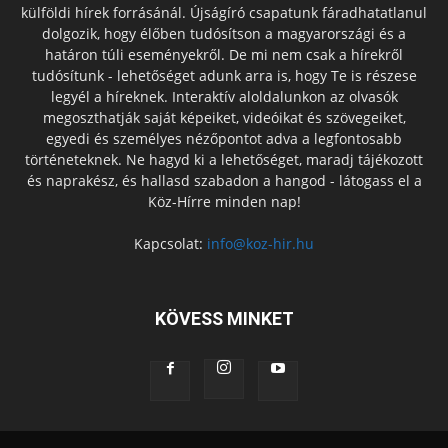
külföldi hírek forrásánál. Újságíró csapatunk fáradhatatlanul
dolgozik, hogy élőben tudósítson a magyarországi és a
határon túli eseményekről. De mi nem csak a hírekről
tudósítunk - lehetőséget adunk arra is, hogy Te is részese
legyél a híreknek. Interaktív aloldalunkon az olvasók
megoszthatják saját képeiket, videóikat és szövegeiket,
egyedi és személyes nézőpontot adva a legfontosabb
történeteknek. Ne hagyd ki a lehetőséget, maradj tájékozott
és naprakész, és hallasd szabadon a hangod - látogass el a
Köz-Hírre minden nap!
Kapcsolat:
info@koz-hir.hu
KÖVESS MINKET