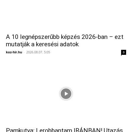
A 10 legnépszerűbb képzés 2026-ban – ezt
mutatják a keresési adatok
koz-hir.hu
-
2026.08.07. 5:05
0
Pamkutya: Lerobbantam IRÁNBAN! Utazás