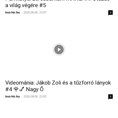
a világ végére #5
koz-hir.hu
-
2026.08.06. 23:07
0
Videománia: Jákob Zoli és a tűzforró lányok
#4 🌹💅 Nagy Ő
koz-hir.hu
-
2026.08.06. 22:05
0