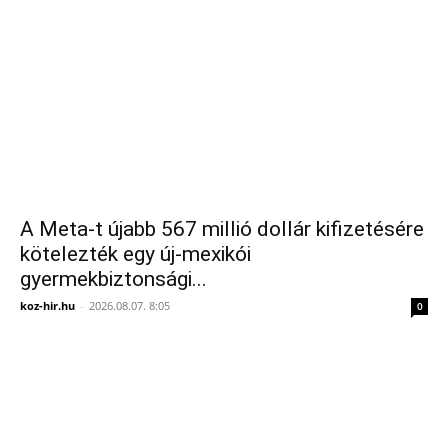
A Meta-t újabb 567 millió dollár kifizetésére
kötelezték egy új-mexikói
gyermekbiztonsági...
koz-hir.hu
-
2026.08.07. 8:05
0