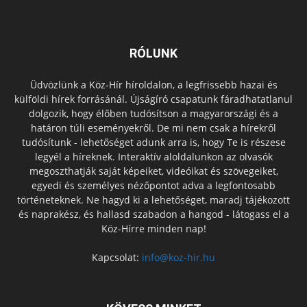
RÓLUNK
Üdvözlünk a Köz-Hír híroldalon, a legfrissebb hazai és
külföldi hírek forrásánál. Újságíró csapatunk fáradhatatlanul
dolgozik, hogy élőben tudósítson a magyarországi és a
határon túli eseményekről. De mi nem csak a hírekről
tudósítunk - lehetőséget adunk arra is, hogy Te is részese
legyél a híreknek. Interaktív aloldalunkon az olvasók
megoszthatják saját képeiket, videóikat és szövegeiket,
egyedi és személyes nézőpontot adva a legfontosabb
történeteknek. Ne hagyd ki a lehetőséget, maradj tájékozott
és naprakész, és hallasd szabadon a hangod - látogass el a
Köz-Hírre minden nap!
Kapcsolat:
info@koz-hir.hu