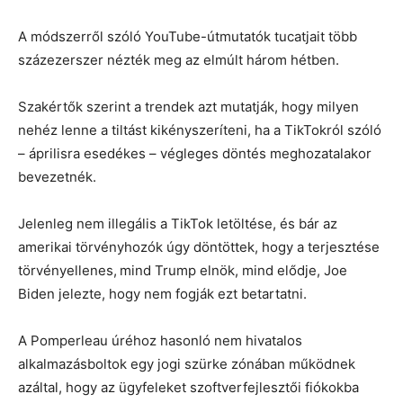
A módszerről szóló YouTube-útmutatók tucatjait több
százezerszer nézték meg az elmúlt három hétben.
Szakértők szerint a trendek azt mutatják, hogy milyen
nehéz lenne a tiltást kikényszeríteni, ha a TikTokról szóló
– áprilisra esedékes – végleges döntés meghozatalakor
bevezetnék.
Jelenleg nem illegális a TikTok letöltése, és bár az
amerikai törvényhozók úgy döntöttek, hogy a terjesztése
törvényellenes,
mind Trump elnök, mind elődje, Joe
Biden jelezte, hogy nem fogják ezt betartatni.
A Pomperleau úréhoz hasonló nem hivatalos
alkalmazásboltok egy jogi szürke zónában működnek
azáltal, hogy az ügyfeleket szoftverfejlesztői fiókokba