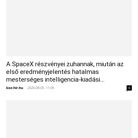
A SpaceX részvényei zuhannak, miután az
első eredményjelentés hatalmas
mesterséges intelligencia-kiadási...
koz-hir.hu
-
2026.08.05. 11:05
0