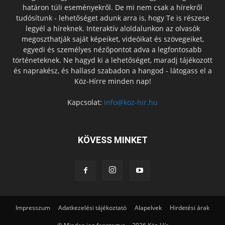
határon túli eseményekről. De mi nem csak a hírekről
tudósítunk - lehetőséget adunk arra is, hogy Te is részese
legyél a híreknek. Interaktív aloldalunkon az olvasók
megoszthatják saját képeiket, videóikat és szövegeiket,
egyedi és személyes nézőpontot adva a legfontosabb
történeteknek. Ne hagyd ki a lehetőséget, maradj tájékozott
és naprakész, és hallasd szabadon a hangod - látogass el a
Köz-Hírre minden nap!
Kapcsolat:
info@koz-hir.hu
KÖVESS MINKET
Impresszum
Adatkezelési tájékoztató
Alapelvek
Hirdetési árak