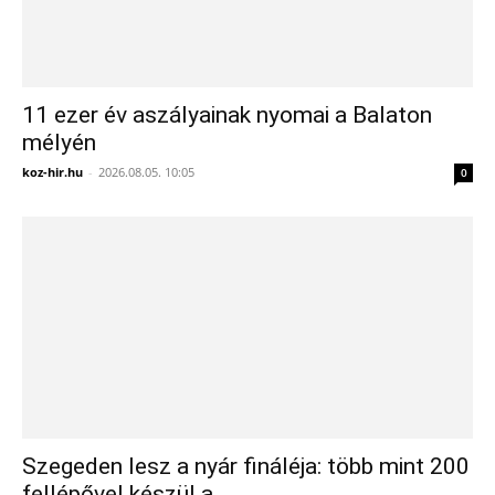
11 ezer év aszályainak nyomai a Balaton
mélyén
koz-hir.hu
-
2026.08.05. 10:05
0
Szegeden lesz a nyár fináléja: több mint 200
fellépővel készül a...