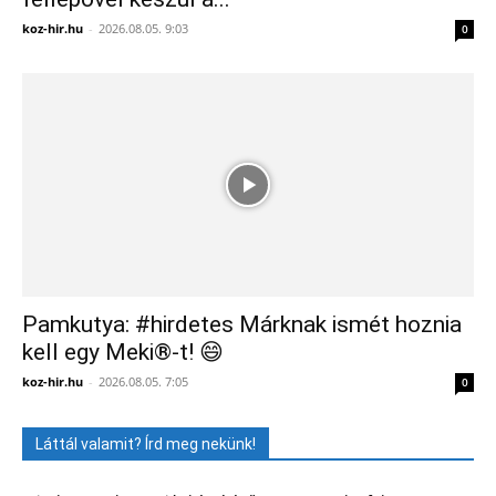
koz-hir.hu
-
2026.08.05. 9:03
0
Pamkutya: #hirdetes Márknak ismét hoznia
kell egy Meki®-t! 😄
koz-hir.hu
-
2026.08.05. 7:05
0
Láttál valamit? Írd meg nekünk!