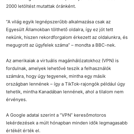
2000 letöltést mutattak óránként.
“A világ egyik legnépszerűbb alkalmazása csak az
Egyesült Államokban tölthető oldalra, így ez jót tett
nekünk, hiszen rekordforgalom érkezett az oldalunkra, és
megugrott az ügyfelek száma” – mondta a BBC-nek.
Az amerikaiak a virtuális magánhálózatokhoz (VPN) is
fordulnak, amelyek lehetővé teszik a felhasználók
számára, hogy úgy tegyenek, mintha egy másik
országban lennének – így a TikTok-rajongók például úgy
tehetik, mintha Kanadában lennének, ahol a tilalom nem
érvényes.
A Google adatai szerint a “VPN” keresőmotoros
lekérdezések a múlt hónapban minden idők legmagasabb
értékét érték el.