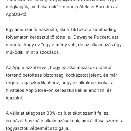
megkapják, amit akarnak” – mondja Aleksei Borodin az
AppDB-től.
Egy amerikai felhasználó, aki a TikTokot a sideloading
folyamaton keresztül töltötte le.
,
Dewayne Puckett, azt
mondta, hogy ez “egy élmény volt, de az alkalmazás úgy
működik, mint a szokásos”.
Az Apple azzal érvel, hogy az alkalmazások oldalról
történő betöltése biztonsági kockázatot jelent, és már
régóta ragaszkodik ahhoz, hogy az alkalmazásokat a
hivatalos App Store-on keresztül kell ellenőrizni és
igazolni.
A vállalat átlagosan 30%-os jutalékot számít fel az
áruházát használó alkalmazásoknak, ami állítása szerint a
fogyasztók védelmét szolgálja.