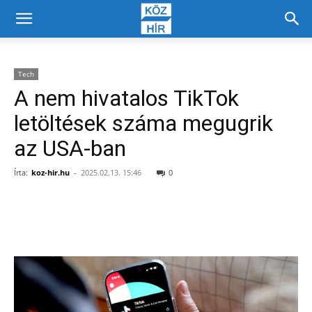
Tech
A nem hivatalos TikTok
letöltések száma megugrik
az USA-ban
Írta:
koz-hir.hu
-
2025.02.13. 15:46
0
Facebook
X