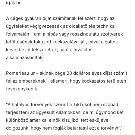
írják be.
A cégek gyakran díjat számítanak fel azért, hogy az
ügyfeleket végigvezessék az oldalletöltés technikai
folyamatán – ami a hibás vagy rosszindulatú szoftverek
letöltésének fokozott kockázatával jár, mivel a boltok
kevésbé jól felszereltek, mint a hivatalos
alkalmazásboltok.
Pomerleau úr – akinek cége 20 dolláros éves díjat számít
fel az embereknek – elismeri, hogy kockázatos területen
tevékenykedik.
“A hatályos törvények szerint a TikTokot nem szabad
terjeszteni az Egyesült Államokban, de mi úgymond két
különböző amerikai elnök kisujjból tett esküjével
dolgozunk, hogy nem fogják betartatni ezt a törvényt”.”