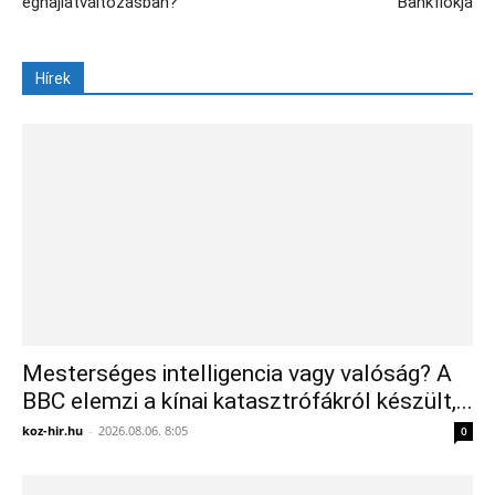
éghajlatváltozásban?
Bankfiókja
Hírek
Mesterséges intelligencia vagy valóság? A
BBC elemzi a kínai katasztrófákról készült,...
koz-hir.hu
-
2026.08.06. 8:05
0