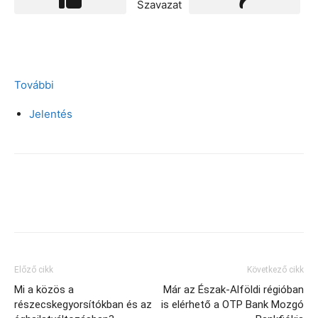
Szavazat
További
Jelentés
Facebook
X
Előző cikk
Következő cikk
Mi a közös a
Már az Észak-Alföldi régióban
részecskegyorsítókban és az
is elérhető a OTP Bank Mozgó