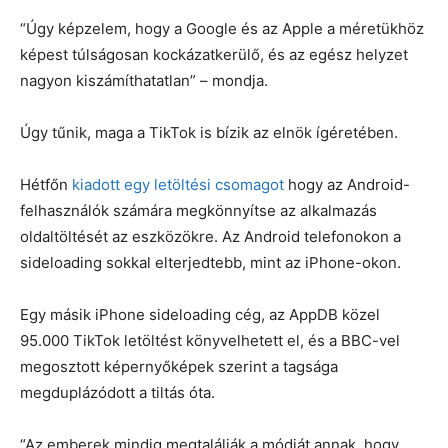
“Úgy képzelem, hogy a Google és az Apple a méretükhöz
képest túlságosan kockázatkerülő, és az egész helyzet
nagyon kiszámíthatatlan” – mondja.
Úgy tűnik, maga a TikTok is bízik az elnök ígéretében.
Hétfőn
kiadott egy letöltési csomagot
hogy az Android-
felhasználók számára megkönnyítse az alkalmazás
oldaltöltését az eszközökre. Az Android telefonokon a
sideloading sokkal elterjedtebb, mint az iPhone-okon.
Egy másik iPhone sideloading cég, az AppDB közel
95.000 TikTok letöltést könyvelhetett el, és a BBC-vel
megosztott képernyőképek szerint a tagsága
megduplázódott a tiltás óta.
“Az emberek mindig megtalálják a módját annak, hogy