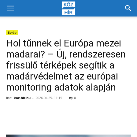
Egyéb
Hol tűnnek el Európa mezei
madarai? – Új, rendszeresen
frissülő térképek segítik a
madárvédelmet az európai
monitoring adatok alapján
Írta:
koz-hir.hu
-
2026.04.25. 11:15
0
Facebook
X