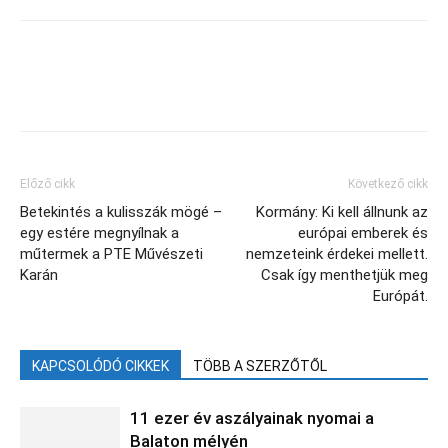
Facebook
X
Előző cikk
Következő cikk
Betekintés a kulisszák mögé –
Kormány: Ki kell állnunk az
egy estére megnyílnak a
európai emberek és
műtermek a PTE Művészeti
nemzeteink érdekei mellett.
Karán
Csak így menthetjük meg
Európát.
KAPCSOLÓDÓ CIKKEK
TÖBB A SZERZŐTŐL
11 ezer év aszályainak nyomai a
Balaton mélyén