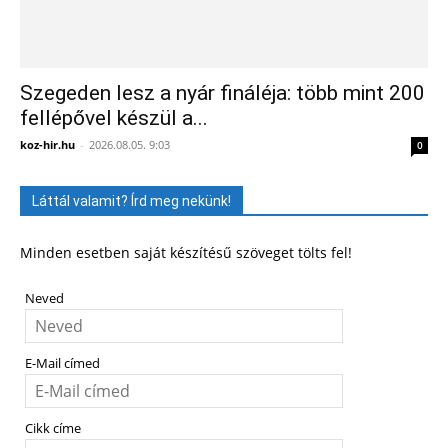
Szegeden lesz a nyár fináléja: több mint 200
fellépővel készül a...
koz-hir.hu
-
2026.08.05. 9:03
0
Láttál valamit? Írd meg nekünk!
Minden esetben saját készítésű szöveget tölts fel!
Neved
E-Mail címed
Cikk címe