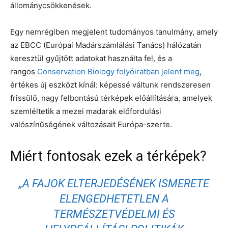
állománycsökkenések.
Egy nemrégiben megjelent tudományos tanulmány, amely
az EBCC (Európai Madárszámlálási Tanács) hálózatán
keresztül gyűjtött adatokat használta fel, és a
rangos
Conservation Biology folyóiratban jelent meg
,
értékes új eszközt kínál: képessé váltunk rendszeresen
frissülő, nagy felbontású térképek előállítására, amelyek
szemléltetik a mezei madarak előfordulási
valószínűségének változásait Európa-szerte.
Miért fontosak ezek a térképek?
„A FAJOK ELTERJEDÉSÉNEK ISMERETE
ELENGEDHETETLEN A
TERMÉSZETVÉDELMI ÉS