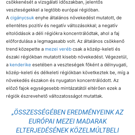
csökkenését a vizsgálati időszakban, jelentős
veszteségekkel a legtöbb európai régióban.
A
cigánycsuk
enyhe általános növekedést mutatott, de
ellentétes pozitív és negatív változásokkal; a negatív
eltolódások a déli régiókra koncentrálódtak, ahol a faj
előfordulása a legmagasabb volt. Az általános csökkenő
trend közepette a
mezei veréb
csak a közép-keleti és
északi régiókban mutatott kisebb növekedést. Végezetül,
a
kenderike
esetében a veszteségek főként a délnyugati,
közép-keleti és délkeleti régiókban következtek be, míg a
növekedés északon és nyugaton koncentrálódott. Az
előző fajok egységesebb mintázatától eltérően ezek a
régiók észrevehető változatosságot mutattak.
„ÖSSZESSÉGÉBEN EREDMÉNYEINK AZ
EURÓPAI MEZEI MADARAK
ELTERJEDÉSÉNEK KÖZELMÚLTBELI