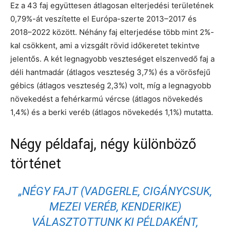
Ez a 43 faj együttesen átlagosan elterjedési területének
0,79%-át veszítette el Európa-szerte 2013–2017 és
2018–2022 között. Néhány faj elterjedése több mint 2%-
kal csökkent, ami a vizsgált rövid időkeretet tekintve
jelentős. A két legnagyobb veszteséget elszenvedő faj a
déli hantmadár (átlagos veszteség 3,7%) és a vörösfejű
gébics (átlagos veszteség 2,3%) volt, míg a legnagyobb
növekedést a fehérkarmú vércse (átlagos növekedés
1,4%) és a berki veréb (átlagos növekedés 1,1%) mutatta.
Négy példafaj, négy különböző
történet
„NÉGY FAJT (VADGERLE, CIGÁNYCSUK,
MEZEI VERÉB, KENDERIKE)
VÁLASZTOTTUNK KI PÉLDAKÉNT,