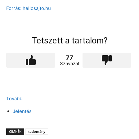
Forrás: hellosajto.hu
Tetszett a tartalom?
77
Szavazat
További
Jelentés
CÍMKÉK
tudomány