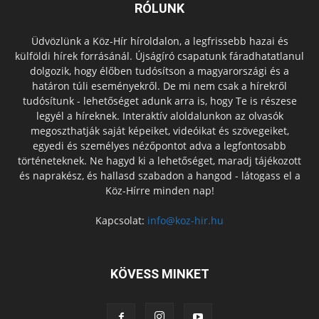
RÓLUNK
Üdvözlünk a Köz-Hír híroldalon, a legfrissebb hazai és
külföldi hírek forrásánál. Újságíró csapatunk fáradhatatlanul
dolgozik, hogy élőben tudósítson a magyarországi és a
határon túli eseményekről. De mi nem csak a hírekről
tudósítunk - lehetőséget adunk arra is, hogy Te is részese
legyél a híreknek. Interaktív aloldalunkon az olvasók
megoszthatják saját képeiket, videóikat és szövegeiket,
egyedi és személyes nézőpontot adva a legfontosabb
történeteknek. Ne hagyd ki a lehetőséget, maradj tájékozott
és naprakész, és hallasd szabadon a hangod - látogass el a
Köz-Hírre minden nap!
Kapcsolat:
info@koz-hir.hu
KÖVESS MINKET