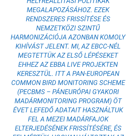
HELYREÁLLÍTÁSI POLITIKÁK
MEGALAPOZÁSÁHOZ. EZEK
RENDSZERES FRISSÍTÉSE ÉS
NEMZETKÖZI SZINTŰ
HARMONIZÁCIÓJA AZONBAN KOMOLY
KIHÍVÁST JELENT. MI, AZ EBCC-NÉL
MEGTETTÜK AZ ELSŐ LÉPÉSEKET
EHHEZ AZ EBBA LIVE PROJEKTEN
KERESZTÜL. ITT A PAN-EUROPEAN
COMMON BIRD MONITORING SCHEME
(PECBMS – PÁNEURÓPAI GYAKORI
MADÁRMONITORING PROGRAM) ÖT
ÉVET LEFEDŐ ADATAIT HASZNÁLTUK
FEL A MEZEI MADÁRFAJOK
ELTERJEDÉSÉNEK FRISSÍTÉSÉRE, ÉS