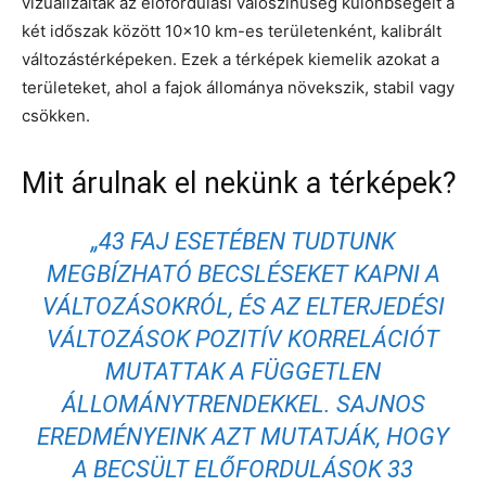
vizualizálták az előfordulási valószínűség különbségeit a
két időszak között 10×10 km-es területenként, kalibrált
változástérképeken. Ezek a térképek kiemelik azokat a
területeket, ahol a fajok állománya növekszik, stabil vagy
csökken.
Mit árulnak el nekünk a térképek?
„43 FAJ ESETÉBEN TUDTUNK
MEGBÍZHATÓ BECSLÉSEKET KAPNI A
VÁLTOZÁSOKRÓL, ÉS AZ ELTERJEDÉSI
VÁLTOZÁSOK POZITÍV KORRELÁCIÓT
MUTATTAK A FÜGGETLEN
ÁLLOMÁNYTRENDEKKEL. SAJNOS
EREDMÉNYEINK AZT MUTATJÁK, HOGY
A BECSÜLT ELŐFORDULÁSOK 33