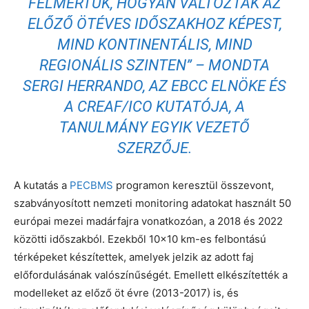
FELMÉRTÜK, HOGYAN VÁLTOZTAK AZ
ELŐZŐ ÖTÉVES IDŐSZAKHOZ KÉPEST,
MIND KONTINENTÁLIS, MIND
REGIONÁLIS SZINTEN”
– MONDTA
SERGI HERRANDO, AZ EBCC ELNÖKE ÉS
A CREAF/ICO KUTATÓJA, A
TANULMÁNY EGYIK VEZETŐ
SZERZŐJE.
A kutatás a
PECBMS
programon keresztül összevont,
szabványosított nemzeti monitoring adatokat használt 50
európai mezei madárfajra vonatkozóan, a 2018 és 2022
közötti időszakból. Ezekből 10×10 km-es felbontású
térképeket készítettek, amelyek jelzik az adott faj
előfordulásának valószínűségét. Emellett elkészítették a
modelleket az előző öt évre (2013-2017) is, és