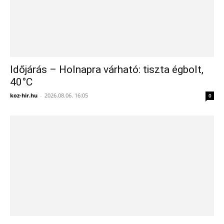
Időjárás – Holnapra várható: tiszta égbolt,
40°C
koz-hir.hu
-
2026.08.06. 16:05
0