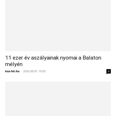
11 ezer év aszályainak nyomai a Balaton
mélyén
koz-hir.hu
-
2026.08.05. 10:05
0