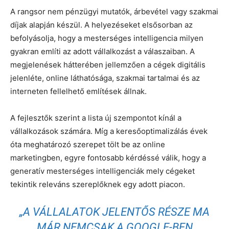
A rangsor nem pénzügyi mutatók, árbevétel vagy szakmai
díjak alapján készül. A helyezéseket elsősorban az
befolyásolja, hogy a mesterséges intelligencia milyen
gyakran említi az adott vállalkozást a válaszaiban. A
megjelenések hátterében jellemzően a cégek digitális
jelenléte, online láthatósága, szakmai tartalmai és az
interneten fellelhető említések állnak.
A fejlesztők szerint a lista új szempontot kínál a
vállalkozások számára. Míg a keresőoptimalizálás évek
óta meghatározó szerepet tölt be az online
marketingben, egyre fontosabb kérdéssé válik, hogy a
generatív mesterséges intelligenciák mely cégeket
tekintik releváns szereplőknek egy adott piacon.
„A VÁLLALATOK JELENTŐS RÉSZE MA
MÁR NEMCSAK A GOOGLE-BEN