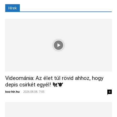
Hírek
Videománia: Az élet túl rövid ahhoz, hogy
depis csirkét egyél! 🐔🐮
koz-hir.hu
-
2026.08.08. 7:05
0