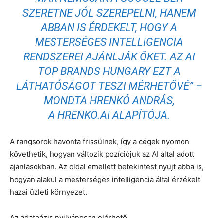
SZERETNE JÓL SZEREPELNI, HANEM
ABBAN IS ÉRDEKELT, HOGY A
MESTERSÉGES INTELLIGENCIA
RENDSZEREI AJÁNLJÁK ŐKET. AZ AI
TOP BRANDS HUNGARY EZT A
LÁTHATÓSÁGOT TESZI MÉRHETŐVÉ” –
MONDTA HRENKÓ ANDRÁS,
A
HRENKO.AI
ALAPÍTÓJA.
A rangsorok havonta frissülnek, így a cégek nyomon
követhetik, hogyan változik pozíciójuk az AI által adott
ajánlásokban. Az oldal emellett betekintést nyújt abba is,
hogyan alakul a mesterséges intelligencia által érzékelt
hazai üzleti környezet.
Az adatbázis nyilvánosan elérhető