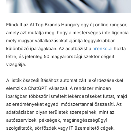
Elindult az AI Top Brands Hungary egy új online rangsor,
amely azt mutatja meg, hogy a mesterséges intelligencia
mely magyar vállalkozásokat ajánlja leggyakrabban
különböző iparágakban. Az adatbázist a
hrenko.ai
hozta
létre, és jelenleg 50 magyarországi szektor cégeit
vizsgálja.
A listák összeállításához automatizált lekérdezésekkel
elemzik a ChatGPT válaszait. A rendszer minden
iparágban többször ismételt lekérdezéseket futtat, majd
az eredményeket egyedi módszertannal összesíti. Az
adatbázisban olyan területek szerepelnek, mint az
autószervizek, pékségek, magánegészségügyi
szolgáltatók, sörfőzdék vagy IT üzemeltető cégek.