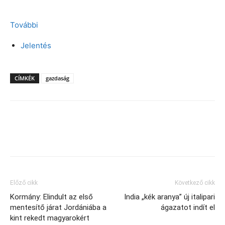
További
Jelentés
CÍMKÉK
gazdaság
Facebook
X
Előző cikk
Következő cikk
Kormány: Elindult az első
India „kék aranya” új italipari
mentesítő járat Jordániába a
ágazatot indít el
kint rekedt magyarokért