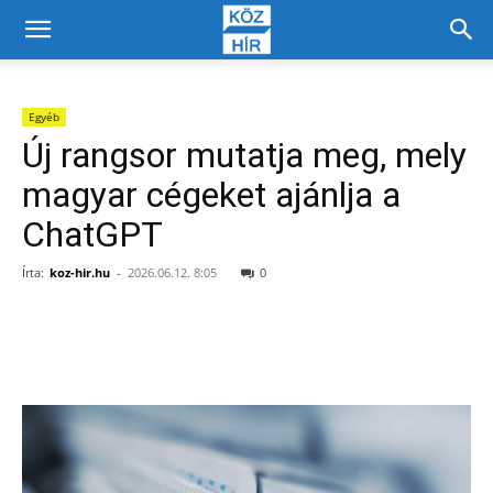
Egyéb
Új rangsor mutatja meg, mely
magyar cégeket ajánlja a
ChatGPT
Írta:
koz-hir.hu
-
2026.06.12. 8:05
0
Facebook
X