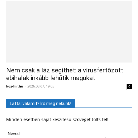
Nem csak a láz segíthet: a vírusfertőzött
ebihalak inkább lehűtik magukat
koz-hir.hu
-
2026.08.07. 19:05
0
Láttál valamit? Írd meg nekünk!
Minden esetben saját készítésű szöveget tölts fel!
Neved