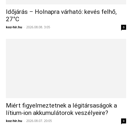
Időjárás – Holnapra várható: kevés felhő,
27°C
koz-hir.hu
-
2026.08.08. 3:05
0
Miért figyelmeztetnek a légitársaságok a
lítium-ion akkumulátorok veszélyeire?
koz-hir.hu
-
2026.08.07. 20:05
0