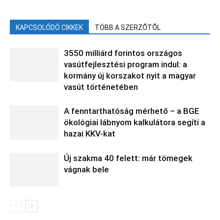
KAPCSOLÓDÓ CIKKEK
TÖBB A SZERZŐTŐL
3550 milliárd forintos országos
vasútfejlesztési program indul: a
kormány új korszakot nyit a magyar
vasút történetében
A fenntarthatóság mérhető – a BGE
ökológiai lábnyom kalkulátora segíti a
hazai KKV-kat
Új szakma 40 felett: már tömegek
vágnak bele