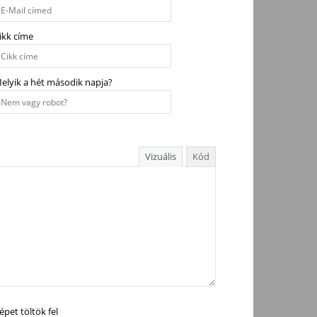
ikk címe
elyik a hét második napja?
Vizuális
Kód
épet töltök fel