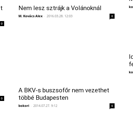
t
Nem lesz sztrájk a Volánoknál
ko
M. Kovács Alex
-
2016.03.28. 12:03
0
0
I
f
ko
A BKV-s buszsofőr nem vezethet
többé Budapesten
0
bokori
-
2014.07.27. 9:12
0