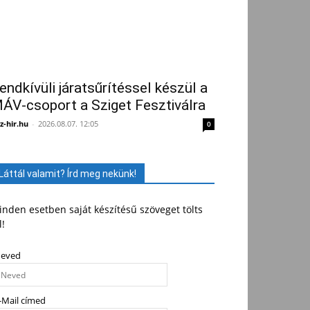
endkívüli járatsűrítéssel készül a
ÁV-csoport a Sziget Fesztiválra
z-hir.hu
-
2026.08.07. 12:05
0
Láttál valamit? Írd meg nekünk!
nden esetben saját készítésű szöveget tölts
l!
eved
-Mail címed