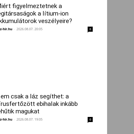
iért figyelmeztetnek a
égitársaságok a lítium-ion
kkumulátorok veszélyeire?
z-hir.hu
-
2026.08.07. 20:05
0
em csak a láz segíthet: a
írusfertőzött ebihalak inkább
ehűtik magukat
z-hir.hu
-
2026.08.07. 19:05
0