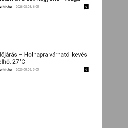
z-hir.hu
-
2026.08.08. 6:05
0
dőjárás – Holnapra várható: kevés
elhő, 27°C
z-hir.hu
-
2026.08.08. 3:05
0