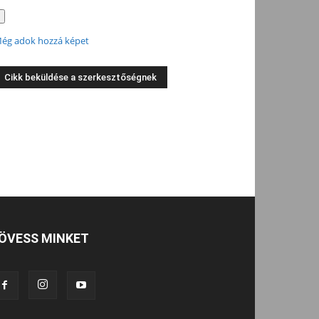
ég adok hozzá képet
ÖVESS MINKET