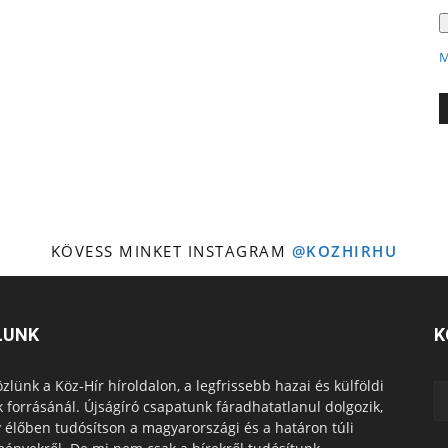
M
KÖVESS MINKET INSTAGRAM
@KOZHIRHU
LUNK
K
zlünk a Köz-Hír híroldalon, a legfrissebb hazai és külföldi
k forrásánál. Újságíró csapatunk fáradhatatlanul dolgozik,
 élőben tudósítson a magyarországi és a határon túli