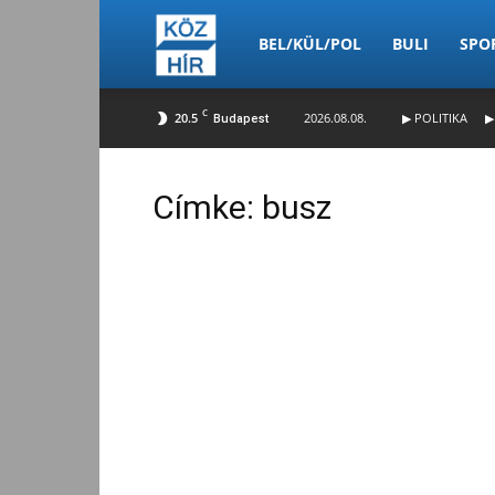
Köz-
BEL/KÜL/POL
BULI
SPO
C
20.5
2026.08.08.
▶ POLITIKA
▶
Budapest
Hír
Címke: busz