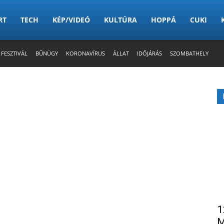
RT
TECH
KÉP/VIDEÓ
KULTÚRA
HOPPÁ
CUKI
 FESZTIVÁL
BŰNÜGY
KORONAVÍRUS
ÁLLAT
IDŐJÁRÁS
SZOMBATHELY
1
M