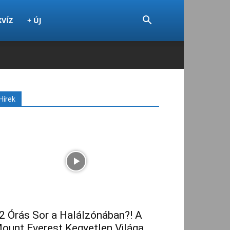
KVÍZ
+ ÚJ
Hírek
2 Órás Sor a Halálzónában?! A
ount Everest Kegyetlen Világa