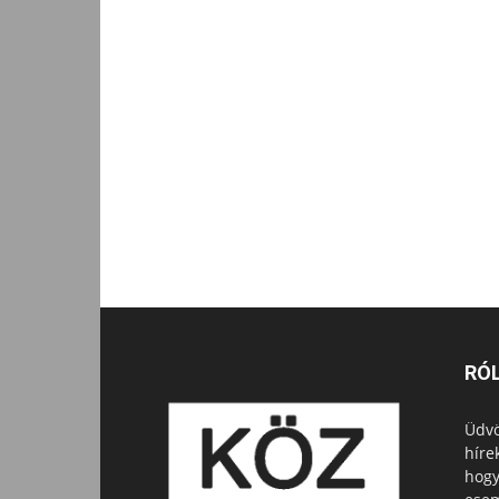
RÓ
Üdvö
híre
hogy