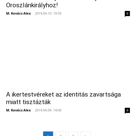
Oroszlánkirályhoz!
M. Kovács Alex
-
2019.04.10. 19:59
0
A ikertestvéreket az identitás zavartsága
miatt tisztázták
M. Kovács Alex
-
2019.04.09. 14:00
0