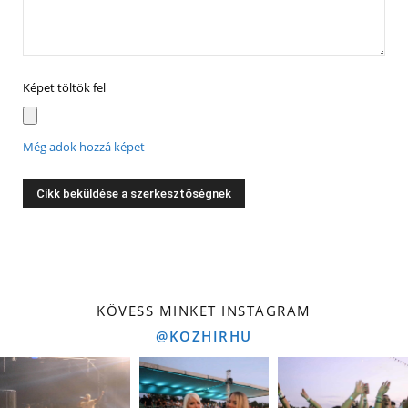
Képet töltök fel
Még adok hozzá képet
KÖVESS MINKET INSTAGRAM
@KOZHIRHU