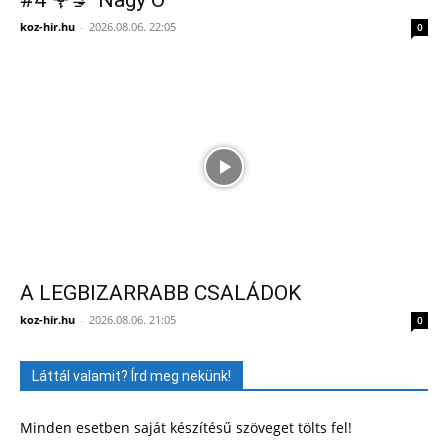
koz-hir.hu
-
2026.08.06. 22:05
0
A LEGBIZARRABB CSALÁDOK
koz-hir.hu
-
2026.08.06. 21:05
0
Láttál valamit? Írd meg nekünk!
Minden esetben saját készítésű szöveget tölts fel!