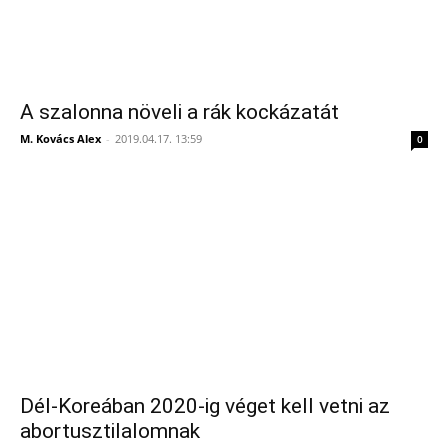
A szalonna növeli a rák kockázatát
M. Kovács Alex
-
2019.04.17. 13:59
0
Dél-Koreában 2020-ig véget kell vetni az
abortusztilalomnak