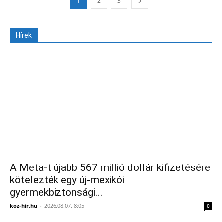
1
2
3
Hírek
A Meta-t újabb 567 millió dollár kifizetésére
kötelezték egy új-mexikói
gyermekbiztonsági...
koz-hir.hu
-
2026.08.07. 8:05
0