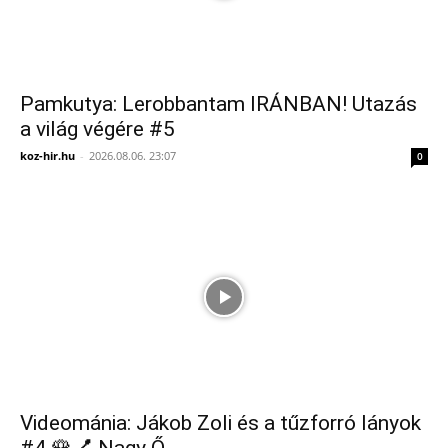
Pamkutya: Lerobbantam IRÁNBAN! Utazás
a világ végére #5
koz-hir.hu
-
2026.08.06. 23:07
0
Videománia: Jákob Zoli és a tűzforró lányok
#4 🌹💅 Nagy Ő