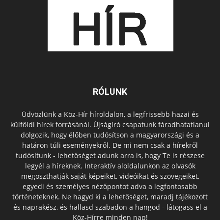
RÓLUNK
Üdvözlünk a Köz-Hír híroldalon, a legfrissebb hazai és
külföldi hírek forrásánál. Újságíró csapatunk fáradhatatlanul
dolgozik, hogy élőben tudósítson a magyarországi és a
határon túli eseményekről. De mi nem csak a hírekről
tudósítunk - lehetőséget adunk arra is, hogy Te is részese
legyél a híreknek. Interaktív aloldalunkon az olvasók
megoszthatják saját képeiket, videóikat és szövegeiket,
egyedi és személyes nézőpontot adva a legfontosabb
történeteknek. Ne hagyd ki a lehetőséget, maradj tájékozott
és naprakész, és hallasd szabadon a hangod - látogass el a
Köz-Hírre minden nap!