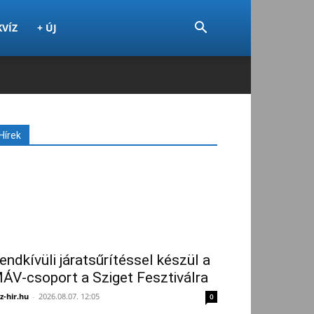
KVÍZ
+ ÚJ
Hírek
endkívüli járatsűrítéssel készül a
ÁV-csoport a Sziget Fesztiválra
z-hir.hu
-
2026.08.07. 12:05
0