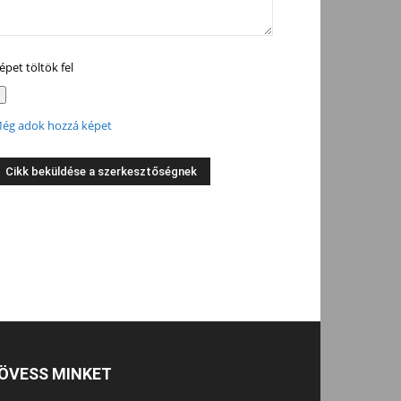
épet töltök fel
ég adok hozzá képet
ÖVESS MINKET