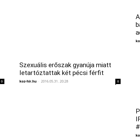
A
b
a
ko
Szexuális erőszak gyanúja miatt
letartóztattak két pécsi férfit
koz-hir.hu
-
2016.05.31. 20:28
0
0
P
I
#
ko