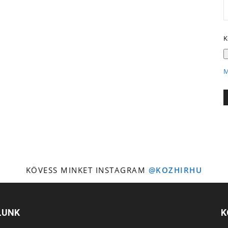
K
M
KÖVESS MINKET INSTAGRAM
@KOZHIRHU
LUNK
K