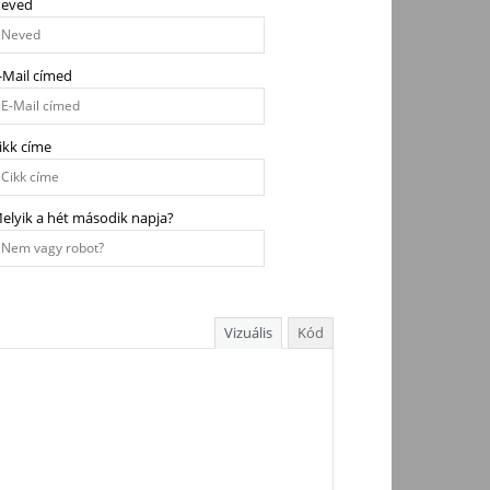
eved
-Mail címed
ikk címe
elyik a hét második napja?
Vizuális
Kód