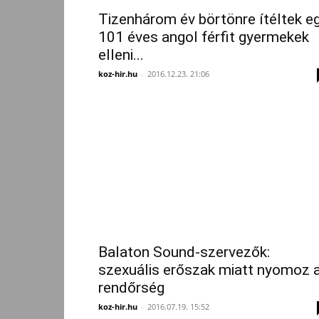
Tizenhárom év börtönre ítéltek e
101 éves angol férfit gyermekek
elleni...
koz-hir.hu
-
2016.12.23. 21:06
Balaton Sound-szervezők:
szexuális erőszak miatt nyomoz 
rendőrség
koz-hir.hu
-
2016.07.19. 15:52