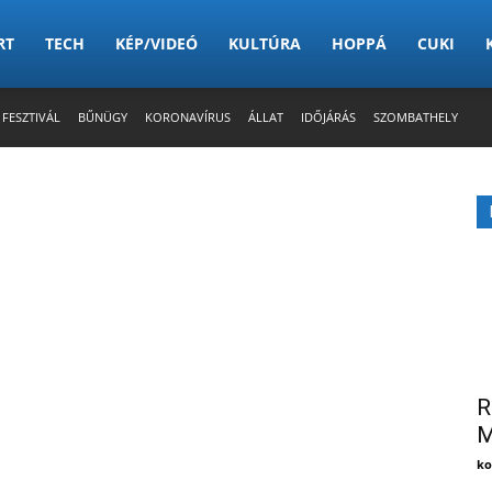
RT
TECH
KÉP/VIDEÓ
KULTÚRA
HOPPÁ
CUKI
 FESZTIVÁL
BŰNÜGY
KORONAVÍRUS
ÁLLAT
IDŐJÁRÁS
SZOMBATHELY
R
M
ko