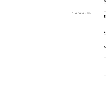
N
1. oldal a 2-ból
E
C
M