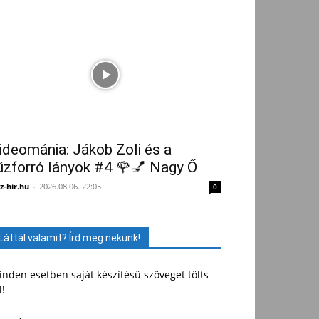
ideománia: Jákob Zoli és a
űzforró lányok #4 🌹💅 Nagy Ő
z-hir.hu
-
2026.08.06. 22:05
0
Láttál valamit? Írd meg nekünk!
nden esetben saját készítésű szöveget tölts
l!