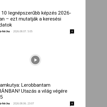
 10 legnépszerűbb képzés 2026-
an – ezt mutatják a keresési
datok
z-hir.hu
-
2026.08.07. 5:05
0
amkutya: Lerobbantam
RÁNBAN! Utazás a világ végére
5
z-hir.hu
-
2026.08.06. 23:07
0