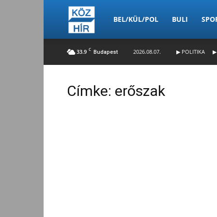
Köz-
BEL/KÜL/POL
BULI
SPO
C
33.9
2026.08.07.
▶ POLITIKA
▶
Budapest
Hír
Címke: erőszak