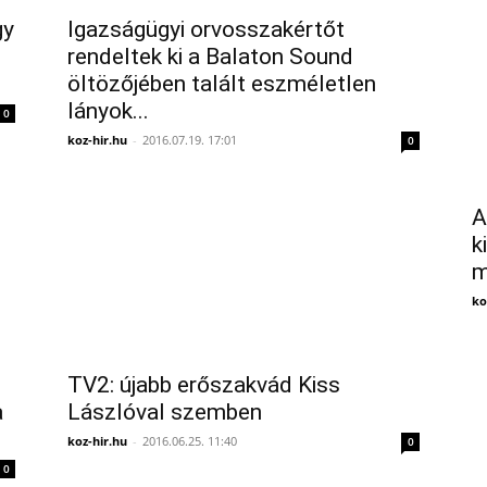
gy
Igazságügyi orvosszakértőt
rendeltek ki a Balaton Sound
öltözőjében talált eszméletlen
lányok...
0
koz-hir.hu
-
2016.07.19. 17:01
0
A
k
m
ko
TV2: újabb erőszakvád Kiss
a
Lászlóval szemben
koz-hir.hu
-
2016.06.25. 11:40
0
0