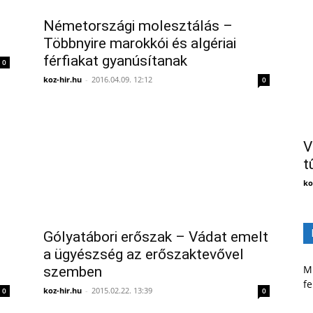
Németországi molesztálás –
Többnyire marokkói és algériai
férfiakat gyanúsítanak
0
koz-hir.hu
-
2016.04.09. 12:12
0
V
t
ko
Gólyatábori erőszak – Vádat emelt
a ügyészség az erőszaktevővel
Mi
szemben
fe
koz-hir.hu
-
2015.02.22. 13:39
0
0