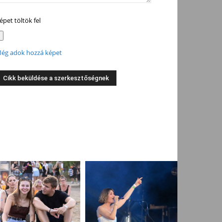
épet töltök fel
ég adok hozzá képet