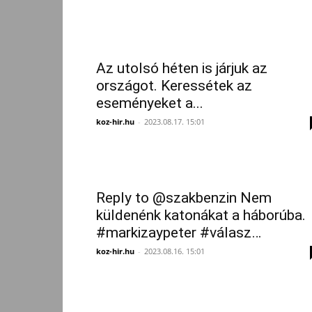
Az utolsó héten is járjuk az
országot. Keressétek az
eseményeket a...
koz-hir.hu
-
2023.08.17. 15:01
Reply to @szakbenzin Nem
küldenénk katonákat a háborúba.
#markizaypeter #válasz…
koz-hir.hu
-
2023.08.16. 15:01