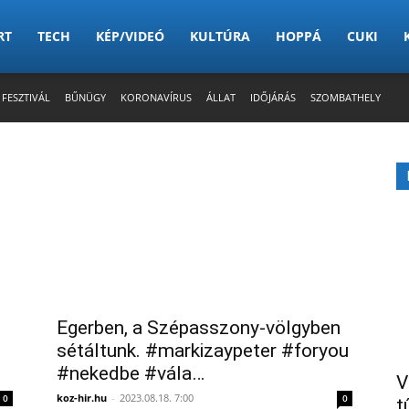
RT
TECH
KÉP/VIDEÓ
KULTÚRA
HOPPÁ
CUKI
 FESZTIVÁL
BŰNÜGY
KORONAVÍRUS
ÁLLAT
IDŐJÁRÁS
SZOMBATHELY
Egerben, a Szépasszony-völgyben
sétáltunk. #markizaypeter #foryou
#nekedbe #vála…
V
koz-hir.hu
-
2023.08.18. 7:00
0
0
t