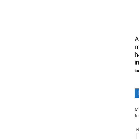
A
m
h
i
ko
Mi
fe
N