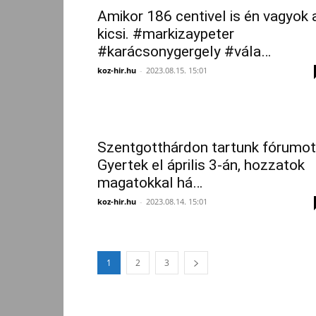
Amikor 186 centivel is én vagyok 
kicsi. #markizaypeter
#karácsonygergely #vála…
koz-hir.hu
-
2023.08.15. 15:01
Szentgotthárdon tartunk fórumot
Gyertek el április 3-án, hozzatok
magatokkal há…
koz-hir.hu
-
2023.08.14. 15:01
1
2
3