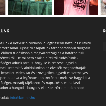
LUNK
K
zlünk a Köz-Hír híroldalon, a legfrissebb hazai és külföldi
k forrásánál. Újságíró csapatunk fáradhatatlanul dolgozik,
 élőben tudósítson a magyarországi és a határon túli
ényekről. De mi nem csak a hírekről tudósítunk -
tőséget adunk arra is, hogy Te is részese legyél a
knek. Interaktív aloldalunkon az olvasók megoszthatják
t képeiket, videóikat és szövegeiket, egyedi és személyes
pontot adva a legfontosabb történeteknek. Ne hagyd ki a
tőséget, maradj tájékozott és naprakész, és hallasd
adon a hangod - látogass el a Köz-Hírre minden nap!
solat:
info@koz-hir.hu