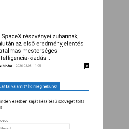
 SpaceX részvényei zuhannak,
iután az első eredményjelentés
atalmas mesterséges
ntelligencia-kiadási...
z-hir.hu
-
2026.08.05. 11:05
0
Láttál valamit? Írd meg nekünk!
nden esetben saját készítésű szöveget tölts
l!
eved