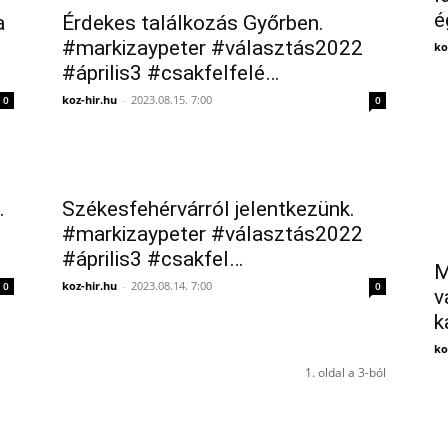
é
a
Érdekes találkozás Győrben.
#markizaypeter #választás2022
ko
#április3 #csakfelfelé…
koz-hir.hu
-
2023.08.15. 7:00
0
0
.
Székesfehérvárról jelentkezünk.
#markizaypeter #választás2022
#április3 #csakfel…
M
koz-hir.hu
-
2023.08.14. 7:00
0
0
v
k
ko
1. oldal a 3-ból