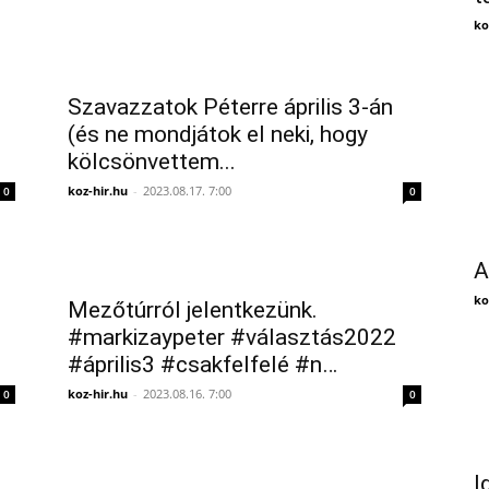
ko
Szavazzatok Péterre április 3-án
(és ne mondjátok el neki, hogy
kölcsönvettem...
koz-hir.hu
-
2023.08.17. 7:00
0
0
A
ko
Mezőtúrról jelentkezünk.
#markizaypeter #választás2022
#április3 #csakfelfelé #n…
koz-hir.hu
-
2023.08.16. 7:00
0
0
I