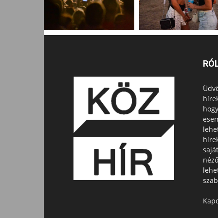
RÓ
Üdvö
híre
hogy
esem
lehe
híre
sajá
néző
lehe
szab
Kapc