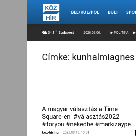
Köz-
BEL/KÜL/POL
BULI
SPO
C
34.1
2026.08.06.
▶ POLITIKA
▶
Budapest
Hír
Címke: kunhalmiagnes
A magyar választás a Time
Square-en. #választás2022
#foryou #nekedbe #markizaype…
koz-hir.hu
-
2023.08.18. 15:01