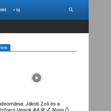
KVÍZ
+ ÚJ
Hírek
ideománia: Jákob Zoli és a
űzforró lányok #4 🌹💅 Nagy Ő