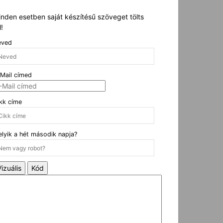
nden esetben saját készítésű szöveget tölts
l!
eved
Mail címed
kk címe
lyik a hét második napja?
Vizuális
Kód