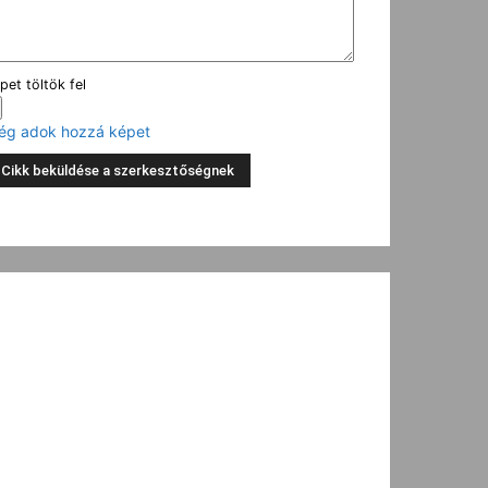
pet töltök fel
ég adok hozzá képet