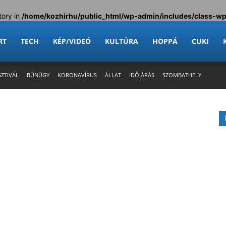
tory in
/home/kozhirhu/public_html/wp-admin/includes/class-w
RT
TECH
KÉP/VIDEÓ
KULTÚRA
HOPPÁ
CUKI
SZTIVÁL
BŰNÜGY
KORONAVÍRUS
ÁLLAT
IDŐJÁRÁS
SZOMBATHELY