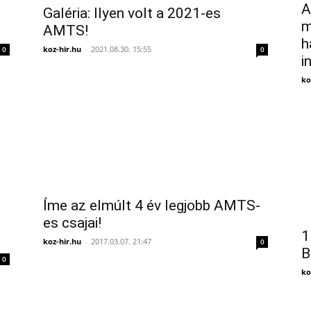
A
Galéria: Ilyen volt a 2021-es
m
AMTS!
h
koz-hir.hu
-
2021.08.30. 15:55
0
0
i
ko
Íme az elmúlt 4 év legjobb AMTS-
es csajai!
1
koz-hir.hu
-
2017.03.07. 21:47
0
B
0
ko