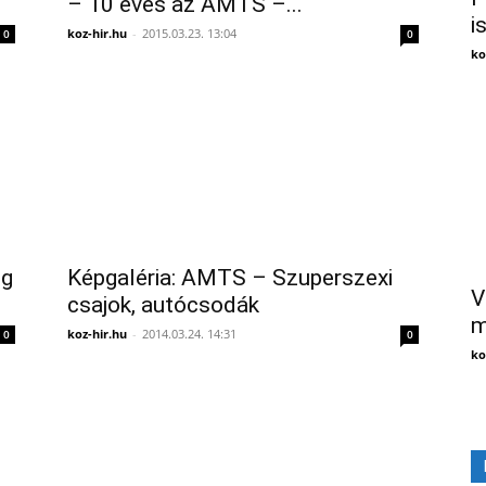
– 10 éves az AMTS –...
i
koz-hir.hu
-
2015.03.23. 13:04
0
0
ko
ng
Képgaléria: AMTS – Szuperszexi
V
csajok, autócsodák
m
koz-hir.hu
-
2014.03.24. 14:31
0
0
ko