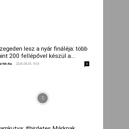
zegeden lesz a nyár fináléja: több
int 200 fellépővel készül a...
z-hir.hu
-
2026.08.05. 9:03
0
amkutya: #hirdetes Márknak