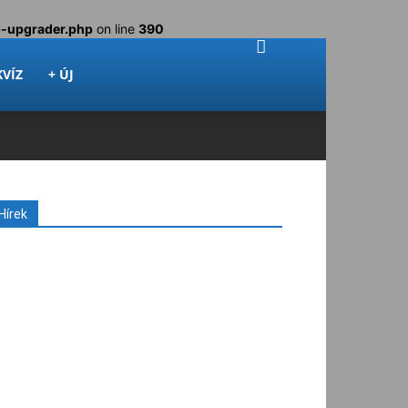
p-upgrader.php
on line
390
KVÍZ
+ ÚJ
Hírek