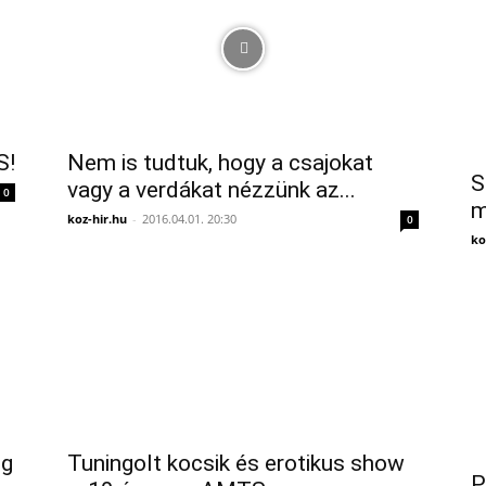
S!
Nem is tudtuk, hogy a csajokat
S
vagy a verdákat nézzünk az...
0
m
koz-hir.hu
-
2016.04.01. 20:30
0
ko
ng
Tuningolt kocsik és erotikus show
P