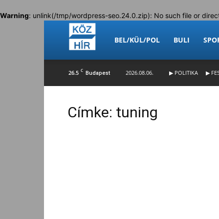
Warning
: unlink(/tmp/wordpress-seo.24.0.zip): No such file or direc
Köz-
BEL/KÜL/POL
BULI
SPO
C
26.5
2026.08.06.
▶ POLITIKA
▶ FE
Budapest
Hír
Címke: tuning