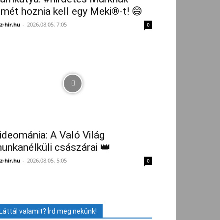
smét hoznia kell egy Meki®-t! 😄
z-hir.hu
-
2026.08.05. 7:05
0
ideománia: A Való Világ
unkanélküli császárai 👑
z-hir.hu
-
2026.08.05. 5:05
0
Láttál valamit? Írd meg nekünk!