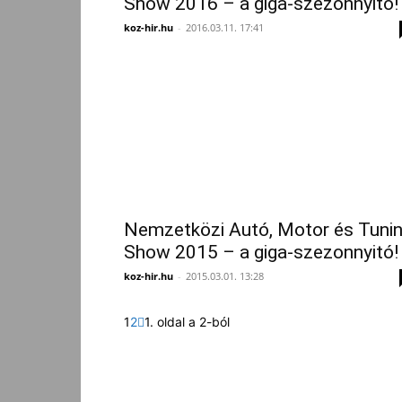
Show 2016 – a giga-szezonnyitó!
koz-hir.hu
-
2016.03.11. 17:41
Nemzetközi Autó, Motor és Tuni
Show 2015 – a giga-szezonnyitó!
koz-hir.hu
-
2015.03.01. 13:28
1
2
1. oldal a 2-ból