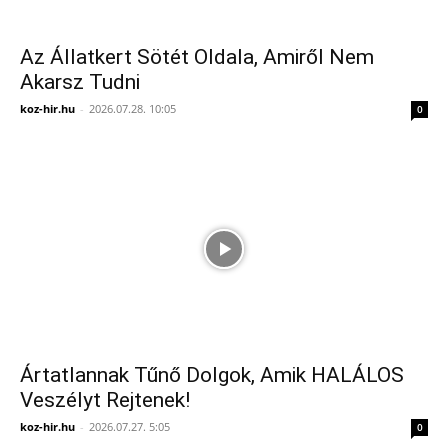
Az Állatkert Sötét Oldala, Amiről Nem
Akarsz Tudni
koz-hir.hu
-
2026.07.28. 10:05
0
Ártatlannak Tűnő Dolgok, Amik HALÁLOS
Veszélyt Rejtenek!
koz-hir.hu
-
2026.07.27. 5:05
0