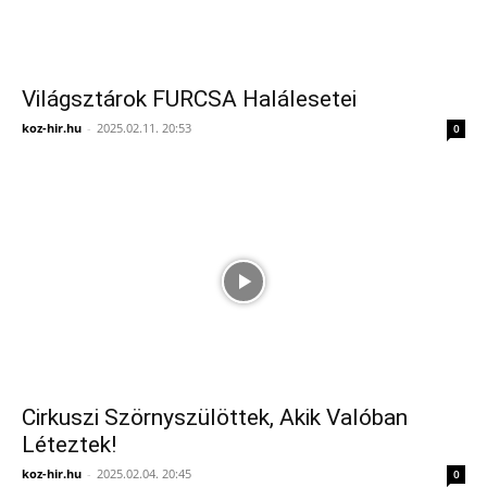
Világsztárok FURCSA Halálesetei
koz-hir.hu
-
2025.02.11. 20:53
0
Cirkuszi Szörnyszülöttek, Akik Valóban
Léteztek!
koz-hir.hu
-
2025.02.04. 20:45
0