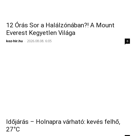
12 Órás Sor a Halálzónában?! A Mount
Everest Kegyetlen Világa
koz-hir.hu
-
2026.08.08. 6:05
0
Időjárás – Holnapra várható: kevés felhő,
27°C