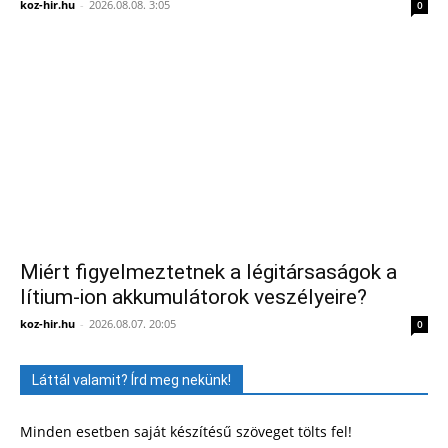
koz-hir.hu
-
2026.08.08. 3:05
0
Miért figyelmeztetnek a légitársaságok a
lítium-ion akkumulátorok veszélyeire?
koz-hir.hu
-
2026.08.07. 20:05
0
Láttál valamit? Írd meg nekünk!
Minden esetben saját készítésű szöveget tölts fel!