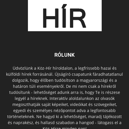
RÓLUNK
Üdvözlünk a Köz-Hír híroldalon, a legfrissebb hazai és
külföldi hírek forrásánál. Újságíró csapatunk fáradhatatlanul
dolgozik, hogy élőben tudósítson a magyarországi és a
határon túli eseményekről. De mi nem csak a hírekről
tudósítunk - lehetőséget adunk arra is, hogy Te is részese
legyél a híreknek. Interaktív aloldalunkon az olvasók
megoszthatják saját képeiket, videóikat és szövegeiket,
egyedi és személyes nézőpontot adva a legfontosabb
történeteknek. Ne hagyd ki a lehetőséget, maradj tájékozott
és naprakész, és hallasd szabadon a hangod - látogass el a
Köz-Hírre minden nap!