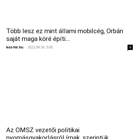
Több lesz ez mint állami mobilcég, Orbán
saját maga köré építi...
koz-hir.hu
-
2022.08.30. 3:00
0
Az OMSZ vezetői politikai
nyomásgyakorlásról írnak, szerintük