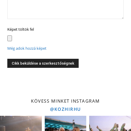
Képet töltök fel
Még adok hozzá képet
KÖVESS MINKET INSTAGRAM
@KOZHIRHU