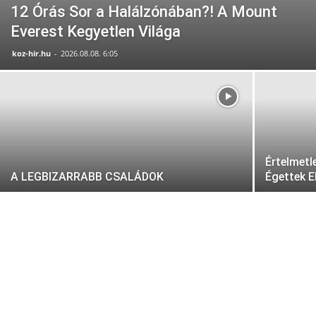
12 Órás Sor a Halálzónában?! A Mount
Everest Kegyetlen Világa
koz-hir.hu
-
2026.08.08. 6:05
Értelmetl
A LEGBIZARRABB CSALÁDOK
Égettek El