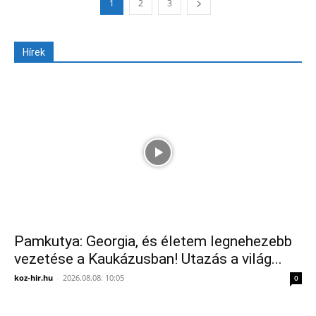
1
2
3
Hírek
Pamkutya: Georgia, és életem legnehezebb
vezetése a Kaukázusban! Utazás a világ...
koz-hir.hu
-
2026.08.08. 10:05
0