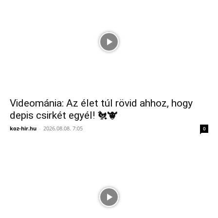
Videománia: Az élet túl rövid ahhoz, hogy
depis csirkét egyél! 🐔🐮
koz-hir.hu
-
2026.08.08. 7:05
0