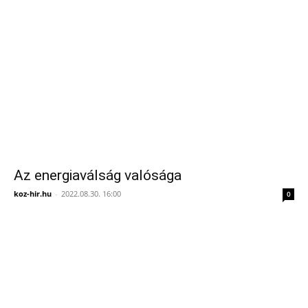
Az energiaválság valósága
koz-hir.hu
-
2022.08.30. 16:00
0