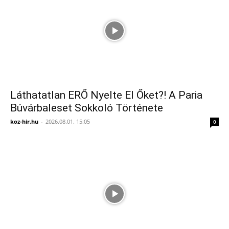
Láthatatlan ERŐ Nyelte El Őket?! A Paria
Búvárbaleset Sokkoló Története
koz-hir.hu
-
2026.08.01. 15:05
0