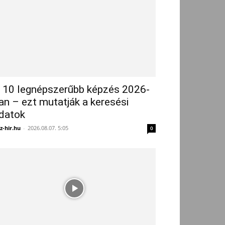
 10 legnépszerűbb képzés 2026-
an – ezt mutatják a keresési
datok
z-hir.hu
-
2026.08.07. 5:05
0