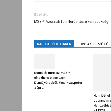
Előző cikk
MSZP: Azonnali forinterősítésre van szükség!
KAPCSOLÓDÓ CIKKEK
TÖBB A SZERZŐTŐL
Komjáthi Imre, az MSZP
elnökhelyettese üzen
Dunaújvárosból. #markizaypeter
#ápri…
Nem jött el
botrány mia
Nemzetbizto
– MSZP