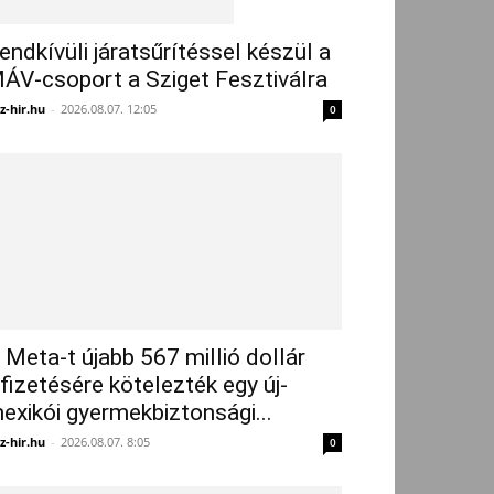
endkívüli járatsűrítéssel készül a
ÁV-csoport a Sziget Fesztiválra
z-hir.hu
-
2026.08.07. 12:05
0
 Meta-t újabb 567 millió dollár
ifizetésére kötelezték egy új-
exikói gyermekbiztonsági...
z-hir.hu
-
2026.08.07. 8:05
0