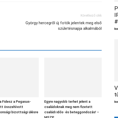
P
I
Következő cikk
#
György hercegről új fotók jelentek meg első
születésnapja alkalmából
ko
V
t
ko
 a Fidesz a Pegasus-
Egyre nagyobb terhet jelent a
tt összehívott
családoknak meg nem fizetett
nsági bizottsági ülésre
családi idős- és beteggondozás! –
MSZP