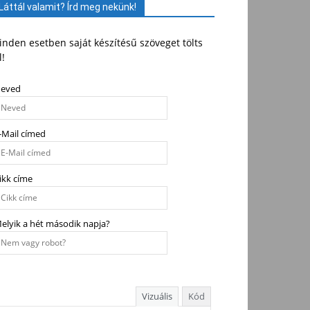
Láttál valamit? Írd meg nekünk!
nden esetben saját készítésű szöveget tölts
l!
eved
-Mail címed
ikk címe
elyik a hét második napja?
Vizuális
Kód