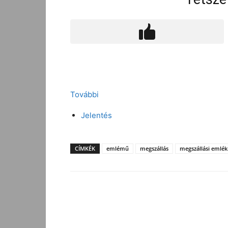
További
Jelentés
CÍMKÉK
emlémű
megszállás
megszállási emlé
Facebook
Megosztás