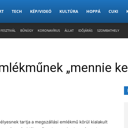
RT
TECH
KÉP/VIDEÓ
KULTÚRA
HOPPÁ
CUKI
 FESZTIVÁL
BŰNÜGY
KORONAVÍRUS
ÁLLAT
IDŐJÁRÁS
SZOMBATHELY
mlékműnek „mennie kel
X
yesnek tartja a megszállási emlékmű körül kialakult