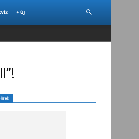
KVÍZ
+ ÚJ
l”!
Hírek