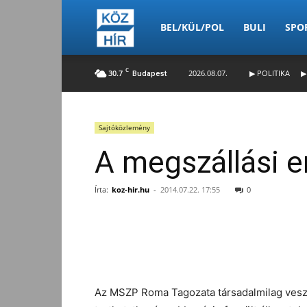
Köz-
BEL/KÜL/POL
BULI
SPO
C
30.7
2026.08.07.
▶ POLITIKA
▶
Budapest
Hír
Sajtóközlemény
A megszállási e
Írta:
koz-hir.hu
-
2014.07.22. 17:55
0
Facebook
Megosztás
Az MSZP Roma Tagozata társadalmilag veszél