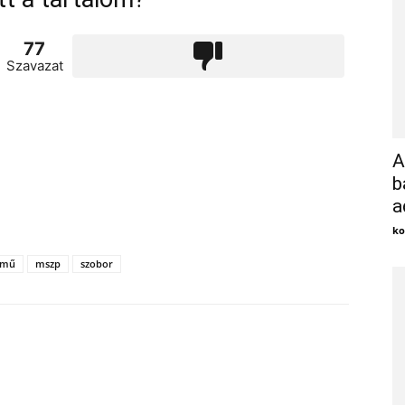
77
Szavazat
A
b
a
ko
kmű
mszp
szobor
X