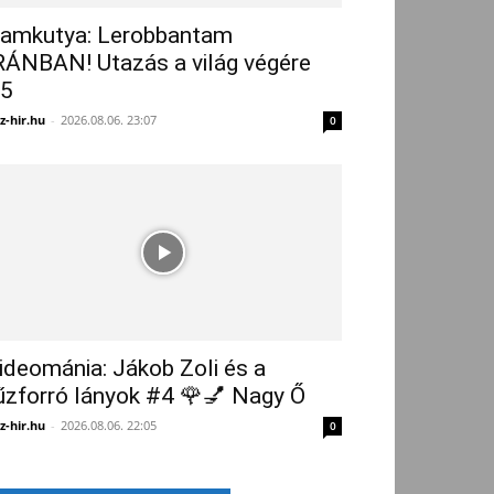
amkutya: Lerobbantam
RÁNBAN! Utazás a világ végére
5
z-hir.hu
-
2026.08.06. 23:07
0
ideománia: Jákob Zoli és a
űzforró lányok #4 🌹💅 Nagy Ő
z-hir.hu
-
2026.08.06. 22:05
0