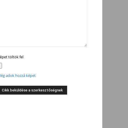
épet töltök fel
ég adok hozzá képet