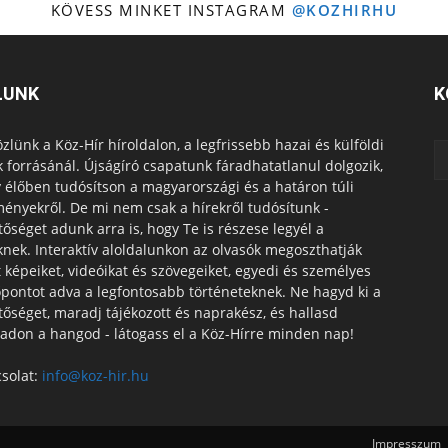
KÖVESS MINKET INSTAGRAM
@KOZHIRHU
LUNK
K
zlünk a Köz-Hír híroldalon, a legfrissebb hazai és külföldi
k forrásánál. Újságíró csapatunk fáradhatatlanul dolgozik,
 élőben tudósítson a magyarországi és a határon túli
ényekről. De mi nem csak a hírekről tudósítunk -
tőséget adunk arra is, hogy Te is részese legyél a
knek. Interaktív aloldalunkon az olvasók megoszthatják
t képeiket, videóikat és szövegeiket, egyedi és személyes
pontot adva a legfontosabb történeteknek. Ne hagyd ki a
tőséget, maradj tájékozott és naprakész, és hallasd
adon a hangod - látogass el a Köz-Hírre minden nap!
solat:
info@koz-hir.hu
Impresszum