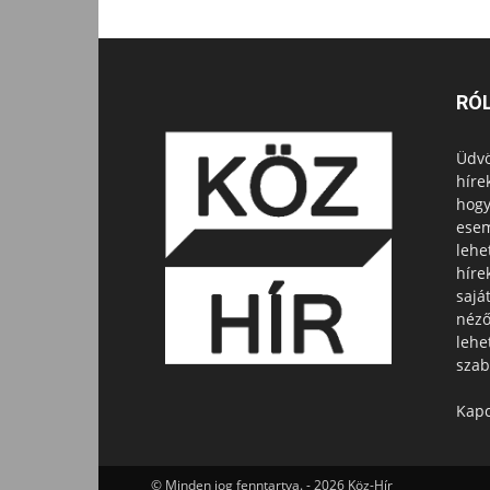
RÓ
Üdvö
híre
hogy
esem
lehe
híre
sajá
néző
lehe
szab
Kapc
© Minden jog fenntartva. - 2026 Köz-Hír