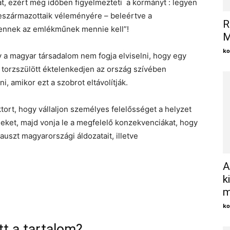
kat, ezért még időben figyelmezteti a kormányt : legyen
ő leszármazottaik véleményére – beleértve a
R
 „ennek az emlékműnek mennie kell”!
M
ko
a magyar társadalom nem fogja elviselni, hogy egy
 torzszülött éktelenkedjen az ország szívében
, amikor ezt a szobrot eltávolítják.
ort, hogy vállaljon személyes felelősséget a helyzet
leket, majd vonja le a megfelelő konzekvenciákat, hogy
auszt magyarországi áldozatait, illetve
A
k
m
ko
tt a tartalom?