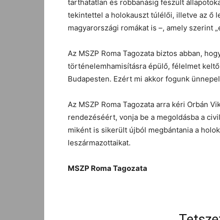
tarthatatlan és robbanásig feszült állapoto
tekintettel a holokauszt túlélői, illetve az 
magyarországi romákat is –, amely szerint
Az MSZP Roma Tagozata biztos abban, hogy 
történelemhamisításra épülő, félelmet keltő
Budapesten. Ezért mi akkor fogunk ünnepelni
Az MSZP Roma Tagozata arra kéri Orbán Vikt
rendezéséért, vonja be a megoldásba a civi
miként is sikerült újból megbántania a holok
leszármazottaikat.
MSZP Roma Tagozata
Tetsze