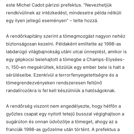
este Michel Cadot párizsi prefektus. “Nevezhetjük
rendkívülinek az intézkedést, mindesetre példa nélküli
egy ilyen jellegű eseményen” – tette hozzá.
A rendőrkapitány szerint a tömegmozgást nagyon nehéz
biztonságosan kezelni. Példaként említette az 1998-as
labdarúgó világbajnokság utáni utcai ünneplést, amikor is
egy gépkocsi belehajtott a tömegbe a Champs-Elysées-
n, 150-en megsérültek, közülük egy ember bele is halt a
sérüléseibe. Ezenkívül a terrorfenyegetettségre és a
tömegrendezvényeken rendszeresen feltűnő
randalírozókra is fel kell készülniük a hatóságoknak.
A rendőrség viszont nem engedélyezte, hogy hétfőn a
győztes csapat egy nyitott tetejű busszal végighajtson a
sugárúton és onnan üdvözölje a tömeget, ahogy az a
franciák 1998-as győzelme után történt. A prefektus a