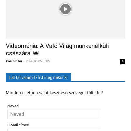
Videománia: A Való Világ munkanélküli
császárai 👑
koz-hir.hu
-
2026.08.05. 5:05
0
Láttál valamit? Írd meg nekünk!
Minden esetben saját készítésű szöveget tölts fel!
Neved
E-Mail címed