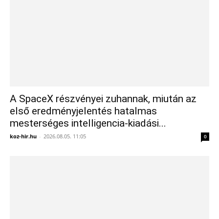
A SpaceX részvényei zuhannak, miután az
első eredményjelentés hatalmas
mesterséges intelligencia-kiadási...
koz-hir.hu
-
2026.08.05. 11:05
0