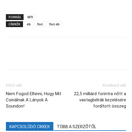
FORRÁS
MTI
CÍMKÉK
eb
foci
foci eb
Facebook
X
Előző cikk
Következő cikk
Nem Fogod Elhinni, Hogy Mit
22,5 milliárd forintra nőtt a
Csinálnak A Lányok A
vastagbélrák kezelésére
Soundon!
fordított összeg
KAPCSOLÓDÓ CIKKEK
TÖBB A SZERZŐTŐL