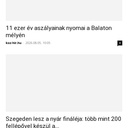
11 ezer év aszályainak nyomai a Balaton
mélyén
koz-hir.hu
-
2026.08.05. 10:05
0
Szegeden lesz a nyár fináléja: több mint 200
fellépővel készül a...