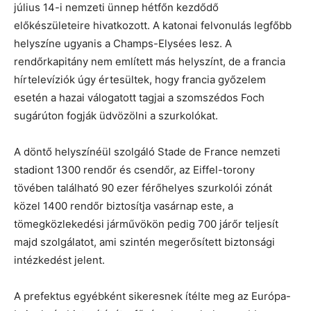
július 14-i nemzeti ünnep hétfőn kezdődő
előkészületeire hivatkozott. A katonai felvonulás legfőbb
helyszíne ugyanis a Champs-Elysées lesz. A
rendőrkapitány nem említett más helyszínt, de a francia
hírtelevíziók úgy értesültek, hogy francia győzelem
esetén a hazai válogatott tagjai a szomszédos Foch
sugárúton fogják üdvözölni a szurkolókat.
A döntő helyszínéül szolgáló Stade de France nemzeti
stadiont 1300 rendőr és csendőr, az Eiffel-torony
tövében található 90 ezer férőhelyes szurkolói zónát
közel 1400 rendőr biztosítja vasárnap este, a
tömegközlekedési járművökön pedig 700 járőr teljesít
majd szolgálatot, ami szintén megerősített biztonsági
intézkedést jelent.
A prefektus egyébként sikeresnek ítélte meg az Európa-