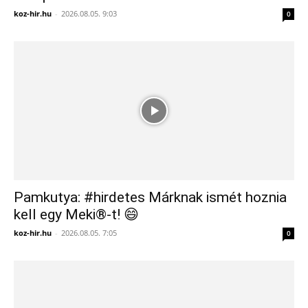
koz-hir.hu
-
2026.08.05. 9:03
0
Pamkutya: #hirdetes Márknak ismét hoznia
kell egy Meki®-t! 😄
koz-hir.hu
-
2026.08.05. 7:05
0