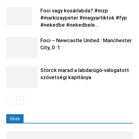
Foci vagy kosárlabda? #mzp
#markizaypeter #magyartiktok #fyp
#nekedbe #nekedbele…
Foci – Newcastle United : Manchester
City, 0 :1
Storck marad a labdarúgó-válogatott
szövetségi kapitánya
Hírek