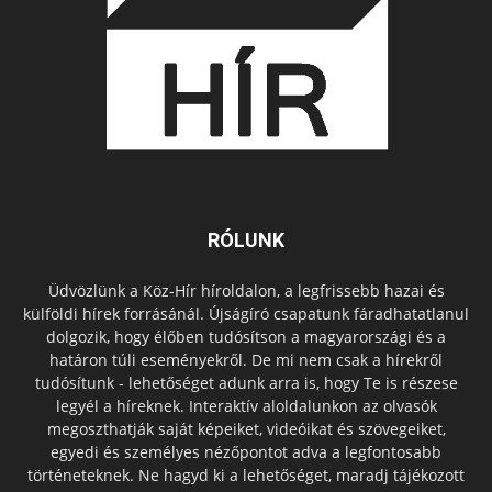
RÓLUNK
Üdvözlünk a Köz-Hír híroldalon, a legfrissebb hazai és
külföldi hírek forrásánál. Újságíró csapatunk fáradhatatlanul
dolgozik, hogy élőben tudósítson a magyarországi és a
határon túli eseményekről. De mi nem csak a hírekről
tudósítunk - lehetőséget adunk arra is, hogy Te is részese
legyél a híreknek. Interaktív aloldalunkon az olvasók
megoszthatják saját képeiket, videóikat és szövegeiket,
egyedi és személyes nézőpontot adva a legfontosabb
történeteknek. Ne hagyd ki a lehetőséget, maradj tájékozott