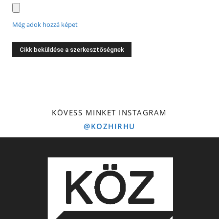
Még adok hozzá képet
KÖVESS MINKET INSTAGRAM
@KOZHIRHU