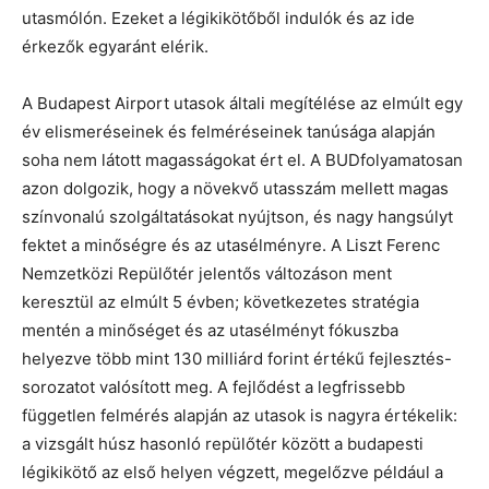
utasmólón. Ezeket a légikikötőből indulók és az ide
érkezők egyaránt elérik.
A Budapest Airport utasok általi megítélése az elmúlt egy
év elismeréseinek és felméréseinek tanúsága alapján
soha nem látott magasságokat ért el. A BUDfolyamatosan
azon dolgozik, hogy a növekvő utasszám mellett magas
színvonalú szolgáltatásokat nyújtson, és nagy hangsúlyt
fektet a minőségre és az utasélményre. A Liszt Ferenc
Nemzetközi Repülőtér jelentős változáson ment
keresztül az elmúlt 5 évben; következetes stratégia
mentén a minőséget és az utasélményt fókuszba
helyezve több mint 130 milliárd forint értékű fejlesztés-
sorozatot valósított meg. A fejlődést a legfrissebb
független felmérés alapján az utasok is nagyra értékelik:
a vizsgált húsz hasonló repülőtér között a budapesti
légikikötő az első helyen végzett, megelőzve például a