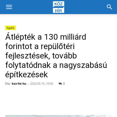
Egyéb
Átlépték a 130 milliárd
forintot a repülőtéri
fejlesztések, tovább
folytatódnak a nagyszabású
építkezések
Írta:
koz-hir.hu
-
2024.05.14. 19:56
0
Facebook
X