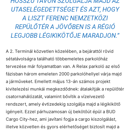
HOSSZÚ TÁVON SZOLGÁLJA MAJD AZ
UTASELÉGEDETTSÉGET ÉS AZT, HOGY
A LISZT FERENC NEMZETKÖZI
REPÜLŐTÉR A JÖVŐBEN IS A RÉGIÓ
LEGJOBB LÉGIKIKÖTŐJE MARADJON.”
A 2. Terminál közvetlen közelében, a bejárattól rövid
sétatávolságra található többemeletes parkolóház
tervezése már folyamatban van. A Relax parkoló az első
fázisban három emeleten 2000 parkolóhellyel várja majd
a járműveket. Emellett május 13-án számos projekt
kivitelezési munkái megkezdődnek: átalakítják a repülőtér
csatornahálózatát, valamint bővítik a vízelvezető
rendszert, amely évtizedekig szolgálja majd a légikikötő
igényeit. Ezzel párhuzamosan új bekötőút épül a BUD
Cargo City-hez, ami javítani fogja a cargo kiszolgálást,
illetve közvetlen és gyors elérhetőséget biztosít majd a