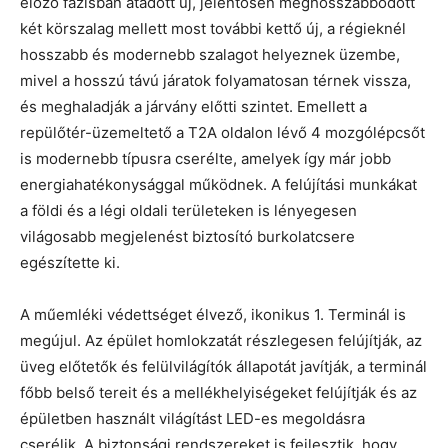
előző fázisban átadott új, jelentősen meghosszabbodott
két körszalag mellett most további kettő új, a régieknél
hosszabb és modernebb szalagot helyeznek üzembe,
mivel a hosszú távú járatok folyamatosan térnek vissza,
és meghaladják a járvány előtti szintet. Emellett a
repülőtér-üzemeltető a T2A oldalon lévő 4 mozgólépcsőt
is modernebb típusra cserélte, amelyek így már jobb
energiahatékonysággal működnek. A felújítási munkákat
a földi és a légi oldali területeken is lényegesen
világosabb megjelenést biztosító burkolatcsere
egészítette ki.
A műemléki védettséget élvező, ikonikus 1. Terminál is
megújul. Az épület homlokzatát részlegesen felújítják, az
üveg előtetők és felülvilágítók állapotát javítják, a terminál
főbb belső tereit és a mellékhelyiségeket felújítják és az
épületben használt világítást LED-es megoldásra
cserélik. A biztonsági rendszereket is fejlesztik, hogy