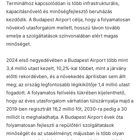
Terminálhoz kapcsolódóan is több infrastrukturális,
kapacitásnövelő és minőségfejlesztő beruházás
kezdődik. A Budapest Airport célja, hogy a folyamatosan
növekvő utasforgalom mellett, hosszú távon tovább
emelje a szolgáltatások színvonalában elért magas
minőséget.
2024 első negyedévében a Budapest Airport több mint
3,4 millió utast kezelt, 10,2%-kal többet, mint a járvány
előtti rekordévben, és a növekedés áprilisban sem állt
meg; az ország legfontosabb légikikötője 1,4 millió utast
fogadott. A folyamatos felívelés tükrében kijelenthető,
hogy az éves utasforgalom várhatóan túlszárnyalja majd a
2019-ben regisztrált 16,2 millió főt, 2030-ra pedig a 30
milliót is meghaladhatja. A Budapest Airport évek óta
folyamatosan fejleszti a repülőtéri szolgáltatások
minőségét és az utasélményt; májusban is több olyan