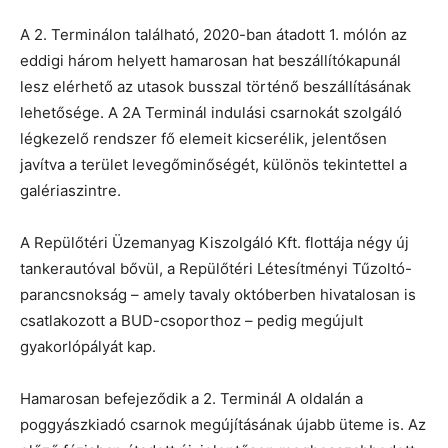
A 2. Terminálon található, 2020-ban átadott 1. mólón az
eddigi három helyett hamarosan hat beszállítókapunál
lesz elérhető az utasok busszal történő beszállításának
lehetősége. A 2A Terminál indulási csarnokát szolgáló
légkezelő rendszer fő elemeit kicserélik, jelentősen
javítva a terület levegőminőségét, különös tekintettel a
galériaszintre.
A Repülőtéri Üzemanyag Kiszolgáló Kft. flottája négy új
tankerautóval bővül, a Repülőtéri Létesítményi Tűzoltó-
parancsnokság – amely tavaly októberben hivatalosan is
csatlakozott a BUD-csoporthoz – pedig megújult
gyakorlópályát kap.
Hamarosan befejeződik a 2. Terminál A oldalán a
poggyászkiadó csarnok megújításának újabb üteme is. Az