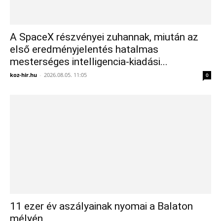
A SpaceX részvényei zuhannak, miután az
első eredményjelentés hatalmas
mesterséges intelligencia-kiadási...
koz-hir.hu
-
2026.08.05. 11:05
0
11 ezer év aszályainak nyomai a Balaton
mélyén