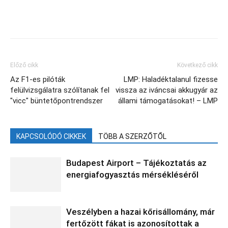
Facebook
X
Előző cikk
Következő cikk
Az F1-es pilóták
LMP: Haladéktalanul fizesse
felülvizsgálatra szólítanak fel
vissza az iváncsai akkugyár az
"vicc" büntetőpontrendszer
állami támogatásokat! – LMP
KAPCSOLÓDÓ CIKKEK
TÖBB A SZERZŐTŐL
Budapest Airport – Tájékoztatás az
energiafogyasztás mérsékléséről
Veszélyben a hazai kőrisállomány, már
fertőzött fákat is azonosítottak a