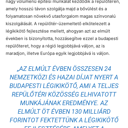
nagy volumenű építési munkálat kezdődik a repülőtéren,
amely hosszú távon szolgálja majd a bővülést és a
folyamatosan növekvő utasforgalom magas színvonalú
kiszolgálását. A repülőtér-üzemeltető elkötelezett a
légikikötő fejlesztése mellett, ahogyan azt az elmúlt
években is bizonyította, hozzásegítve ezzel a budapesti
repülőteret, hogy a régió legjobbjává váljon, az is
maradjon, illetve Európa egyik legjobbjává is váljon.
„AZ ELMÚLT ÉVBEN ÖSSZESEN 24
NEMZETKÖZI ÉS HAZAI DÍJAT NYERT A
BUDAPESTI LÉGIKIKÖTŐ, AMI A TELJES
REPÜLŐTÉRI KÖZÖSSÉG ELHIVATOTT
MUNKÁJÁNAK EREDMÉNYE. AZ
ELMÚLT ÖT ÉVBEN 130 MILLIÁRD
FORINTOT FEKTETTÜNK A LÉGIKIKÖTŐ