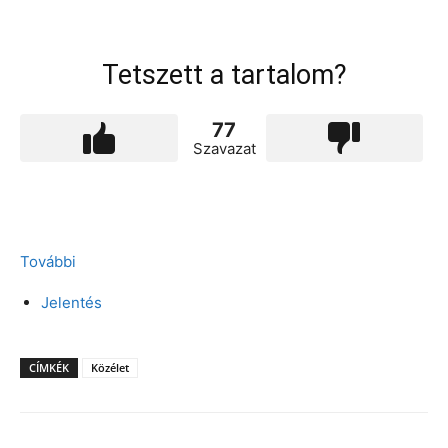
Tetszett a tartalom?
77
Szavazat
További
Jelentés
CÍMKÉK
Közélet