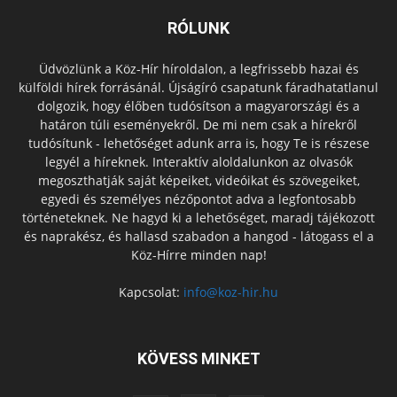
RÓLUNK
Üdvözlünk a Köz-Hír híroldalon, a legfrissebb hazai és
külföldi hírek forrásánál. Újságíró csapatunk fáradhatatlanul
dolgozik, hogy élőben tudósítson a magyarországi és a
határon túli eseményekről. De mi nem csak a hírekről
tudósítunk - lehetőséget adunk arra is, hogy Te is részese
legyél a híreknek. Interaktív aloldalunkon az olvasók
megoszthatják saját képeiket, videóikat és szövegeiket,
egyedi és személyes nézőpontot adva a legfontosabb
történeteknek. Ne hagyd ki a lehetőséget, maradj tájékozott
és naprakész, és hallasd szabadon a hangod - látogass el a
Köz-Hírre minden nap!
Kapcsolat:
info@koz-hir.hu
KÖVESS MINKET