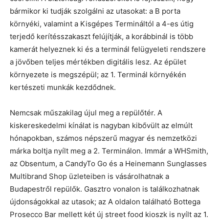
bármikor ki tudják szolgálni az utasokat: a B porta
környéki, valamint a Kisgépes Termináltól a 4-es útig
terjedő kerítésszakaszt felújítják, a korábbinál is több
kamerát helyeznek ki és a terminál felügyeleti rendszere
a jövőben teljes mértékben digitális lesz. Az épület
környezete is megszépül; az 1. Terminál környékén
kertészeti munkák kezdődnek.
Nemcsak műszakilag újul meg a repülőtér. A
kiskereskedelmi kínálat is nagyban kibővült az elmúlt
hónapokban, számos népszerű magyar és nemzetközi
márka boltja nyílt meg a 2. Terminálon. Immár a WHSmith,
az Obsentum, a CandyTo Go és a Heinemann Sunglasses
Multibrand Shop üzleteiben is vásárolhatnak a
Budapestről repülők. Gasztro vonalon is találkozhatnak
újdonságokkal az utasok; az A oldalon található Bottega
Prosecco Bar mellett két új street food kioszk is nyílt az 1.