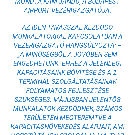
MONDTA KAM JANDU, A BUDAPEST
AIRPORT VEZÉRIGAZGATÓJA.
AZ IDÉN TAVASSZAL KEZDŐDŐ
MUNKÁLATOKKAL KAPCSOLATBAN A
VEZÉRIGAZGATÓ HANGSÚLYOZTA: –
„A MINŐSÉGBŐL A JÖVŐBEN SEM
ENGEDHETÜNK. EHHEZ A JELENLEGI
KAPACITÁSAINK BŐVÍTÉSE ÉS A 2.
TERMINÁL SZOLGÁLTATÁSAINAK
FOLYAMATOS FEJLESZTÉSE
SZÜKSÉGES. MÁJUSBAN JELENTŐS
MUNKÁLATOK KEZDŐDNEK, SZÁMOS
TERÜLETEN MEGTEREMTVE A
KAPACITÁSNÖVEKEDÉS ALAPJAIT, AMI