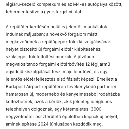
légiáru-kezelő komplexum és az M4-es autópálya között,
tehermentesítve a gyorsforgalmi utat.
A repülőtér kerítésén belül is jelentős munkálatok
indulnak májusban; a növekvő forgalom miatt
megkezdődnek a repülőgépek földi kiszolgálásának
helyet biztosító új forgalmi előtér kiépítéséhez
szükséges földfeltöltési munkák. A jövőben
megvalósítandó forgalmi előtérbővítés 12 légijármű
egyidejű kiszolgálását teszi majd lehetővé, és egy
jelentős előtérfejlesztés első fázisát képezi. Emellett a
Budapest Airport repülőtéren tevékenykedő partnerei
hamarosan új, modernebb és kényelmesebb irodaházba
költözhetnek; azok a bérlők, akik jelenleg ideiglenes
telephelyen dolgoznak, egy kétemeletes, 3000
négyzetméter összterületű épületben kapnak új helyet,
aminek építése 2024 júniusában kezdődik meg.