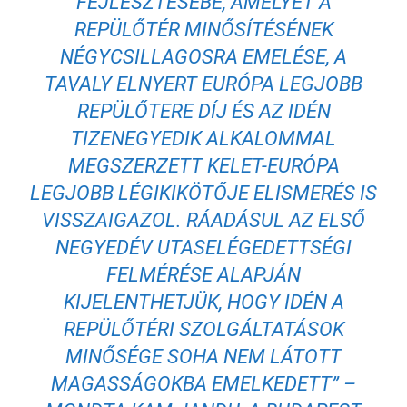
FEJLESZTÉSÉBE, AMELYET A
REPÜLŐTÉR MINŐSÍTÉSÉNEK
NÉGYCSILLAGOSRA EMELÉSE, A
TAVALY ELNYERT EURÓPA LEGJOBB
REPÜLŐTERE DÍJ ÉS AZ IDÉN
TIZENEGYEDIK ALKALOMMAL
MEGSZERZETT KELET-EURÓPA
LEGJOBB LÉGIKIKÖTŐJE ELISMERÉS IS
VISSZAIGAZOL. RÁADÁSUL AZ ELSŐ
NEGYEDÉV UTASELÉGEDETTSÉGI
FELMÉRÉSE ALAPJÁN
KIJELENTHETJÜK, HOGY IDÉN A
REPÜLŐTÉRI SZOLGÁLTATÁSOK
MINŐSÉGE SOHA NEM LÁTOTT
MAGASSÁGOKBA EMELKEDETT” –