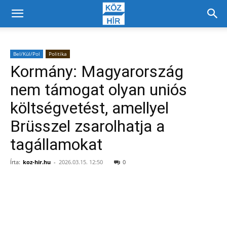
Bel/Kül/Pol
Politika
Kormány: Magyarország
nem támogat olyan uniós
költségvetést, amellyel
Brüsszel zsarolhatja a
tagállamokat
Írta:
koz-hir.hu
-
2026.03.15. 12:50
0
Facebook
X