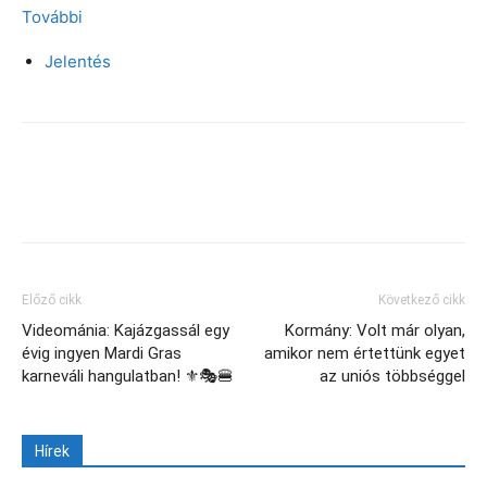
További
Jelentés
Facebook
X
Előző cikk
Következő cikk
Videománia: Kajázgassál egy
Kormány: Volt már olyan,
évig ingyen Mardi Gras
amikor nem értettünk egyet
karneváli hangulatban! ⚜️🎭🍔
az uniós többséggel
Hírek