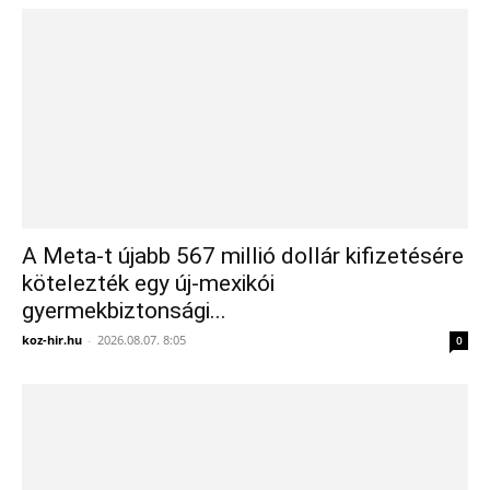
A Meta-t újabb 567 millió dollár kifizetésére
kötelezték egy új-mexikói
gyermekbiztonsági...
koz-hir.hu
-
2026.08.07. 8:05
0