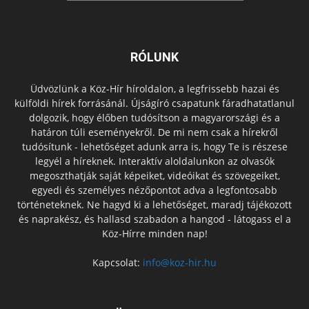
RÓLUNK
Üdvözlünk a Köz-Hír híroldalon, a legfrissebb hazai és
külföldi hírek forrásánál. Újságíró csapatunk fáradhatatlanul
dolgozik, hogy élőben tudósítson a magyarországi és a
határon túli eseményekről. De mi nem csak a hírekről
tudósítunk - lehetőséget adunk arra is, hogy Te is részese
legyél a híreknek. Interaktív aloldalunkon az olvasók
megoszthatják saját képeiket, videóikat és szövegeiket,
egyedi és személyes nézőpontot adva a legfontosabb
történeteknek. Ne hagyd ki a lehetőséget, maradj tájékozott
és naprakész, és hallasd szabadon a hangod - látogass el a
Köz-Hírre minden nap!
Kapcsolat:
info@koz-hir.hu