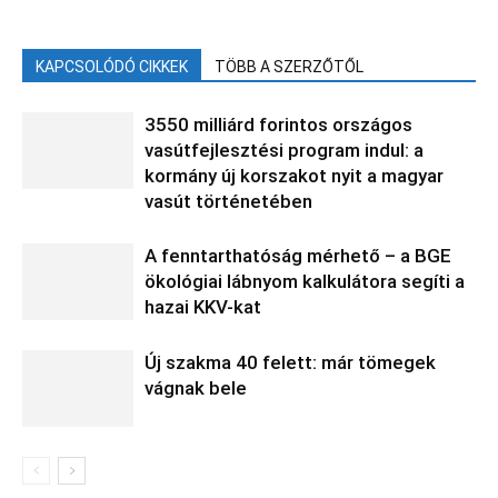
KAPCSOLÓDÓ CIKKEK
TÖBB A SZERZŐTŐL
3550 milliárd forintos országos
vasútfejlesztési program indul: a
kormány új korszakot nyit a magyar
vasút történetében
A fenntarthatóság mérhető – a BGE
ökológiai lábnyom kalkulátora segíti a
hazai KKV-kat
Új szakma 40 felett: már tömegek
vágnak bele