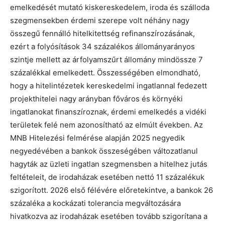
emelkedését mutató kiskereskedelem, iroda és szálloda
szegmensekben érdemi szerepe volt néhány nagy
összegű fennálló hitelkitettség refinanszírozásának,
ezért a folyósítások 34 százalékos állományarányos
szintje mellett az árfolyamszűrt állomány mindössze 7
százalékkal emelkedett. Összességében elmondható,
hogy a hitelintézetek kereskedelmi ingatlannal fedezett
projekthitelei nagy arányban főváros és környéki
ingatlanokat finanszíroznak, érdemi emelkedés a vidéki
területek felé nem azonosítható az elmúlt években. Az
MNB Hitelezési felmérése alapján 2025 negyedik
negyedévében a bankok összeségében változatlanul
hagyták az üzleti ingatlan szegmensben a hitelhez jutás
feltételeit, de irodaházak esetében nettó 11 százalékuk
szigorított. 2026 első félévére előretekintve, a bankok 26
százaléka a kockázati tolerancia megváltozására
hivatkozva az irodaházak esetében tovább szigorítana a