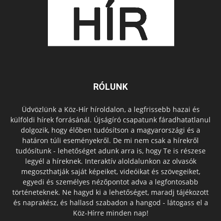
RÓLUNK
Üdvözlünk a Köz-Hír híroldalon, a legfrissebb hazai és
külföldi hírek forrásánál. Újságíró csapatunk fáradhatatlanul
dolgozik, hogy élőben tudósítson a magyarországi és a
határon túli eseményekről. De mi nem csak a hírekről
tudósítunk - lehetőséget adunk arra is, hogy Te is részese
legyél a híreknek. Interaktív aloldalunkon az olvasók
megoszthatják saját képeiket, videóikat és szövegeiket,
egyedi és személyes nézőpontot adva a legfontosabb
történeteknek. Ne hagyd ki a lehetőséget, maradj tájékozott
és naprakész, és hallasd szabadon a hangod - látogass el a
Köz-Hírre minden nap!