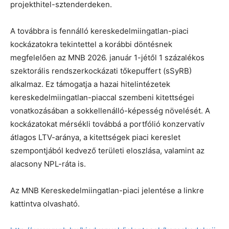
projekthitel-sztenderdeken.
A továbbra is fennálló kereskedelmiingatlan-piaci
kockázatokra tekintettel a korábbi döntésnek
megfelelően az MNB 2026. január 1-jétől 1 százalékos
szektorális rendszerkockázati tőkepuffert (sSyRB)
alkalmaz. Ez támogatja a hazai hitelintézetek
kereskedelmiingatlan-piaccal szembeni kitettségei
vonatkozásában a sokkellenálló-képesség növelését. A
kockázatokat mérsékli továbbá a portfólió konzervatív
átlagos LTV-aránya, a kitettségek piaci kereslet
szempontjából kedvező területi eloszlása, valamint az
alacsony NPL-ráta is.
Az MNB Kereskedelmiingatlan-piaci jelentése a linkre
kattintva olvasható.