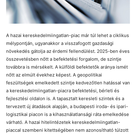
A hazai kereskedelmiingatlan-piac már túl lehet a ciklikus
mélypontján, ugyanakkor a visszafogott gazdasági
növekedés gátolja az érdemi fellendülést. 2025-ben éves
összevetésben nőtt a befektetési forgalom, de szintje
továbbra is mérsékelt. A külföldi befektetők aránya ismét
nőtt az elmúlt évekhez képest. A geopolitikai
feszültségek emelkedett szintje kedvezőtlen hatással van
a kereskedelmiingatlan-piacra befektetési, bérleti és
fejlesztési oldalon is. A tapasztalt keresleti szintek és a
tervezett új átadások alapján, a budapesti iroda- és ipari-
logisztikai piacon is a kihasználatlansági ráta emelkedése
várható. A hazai hitelintézetek kereskedelmiingatlan-
piaccal szembeni kitettségében nem azonosítható túlzott