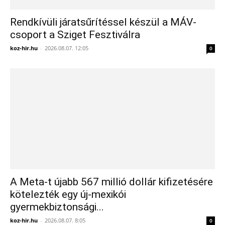
Rendkívüli járatsűrítéssel készül a MÁV-
csoport a Sziget Fesztiválra
koz-hir.hu
-
2026.08.07. 12:05
0
A Meta-t újabb 567 millió dollár kifizetésére
kötelezték egy új-mexikói
gyermekbiztonsági...
koz-hir.hu
-
2026.08.07. 8:05
0