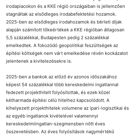
irodapiacokon és a KKE régió országaiban is jellemzően
stagnáltak az elsődleges irodabefektetési hozamok.
2025-ben az elsődleges irodahozamok és bérleti díjak
alapján számított tőkeértékek a KKE régióban átlagosan
5,5 százalékkal, Budapesten pedig 2 százalékkal
emelkedtek. A fokozódó geopolitikai feszültségek az
építési költségek nem várt emelkedése révén kockázatot
jelentenek a kivitelezésekre is.
2025-ben a bankok az előző év azonos időszakához
képest 54 százalékkal több kereskedelmi ingatlannal
fedezett projekthitelt folyósítottak, és ezek közel
kétharmada építési célú hitelhez kapcsolódott. A
kihelyezett projekthitelek volumene az ipari-logisztikai és
az egyéb ingatlanok kivételével valamennyi
kereskedelmiingatlan-szegmensben nőtt éves
összevetésben. Az éves folyósítások nagymértékű