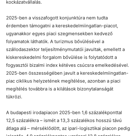
kockázatvállalás.
2025-ben a visszafogott konjunktúra nem tudta
érdemben támogatni a kereskedelmiingatlan-piacot,
ugyanakkor egyes piaci szegmensekben kedvező
folyamatok láthatók. A turizmus bővülésével a
szállodaszektor teljesítménymutatói javultak, emellett a
kiskereskedelmi forgalom bővülése is folytatódott a
fogyasztói bizalmi index kétéves csúcsra emelkedésével.
2025-ben összességében javult a kereskedelmiingatlan-
piac ciklikus helyzetének megítélése, azonban a piaci
megítélés továbbra is a kilátások bizonytalanságát
tükrözi.
A budapesti irodapiacon 2025-ben 1,6 százalékponttal
12,5 százalékra – ismét a 13,3 százalékos hosszú távú
átlaga alá – mérséklődött, az ipari-logisztikai piacon pedig