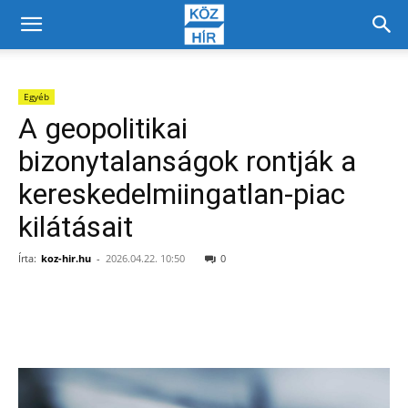
Egyéb
A geopolitikai
bizonytalanságok rontják a
kereskedelmiingatlan-piac
kilátásait
Írta:
koz-hir.hu
-
2026.04.22. 10:50
0
Facebook
X