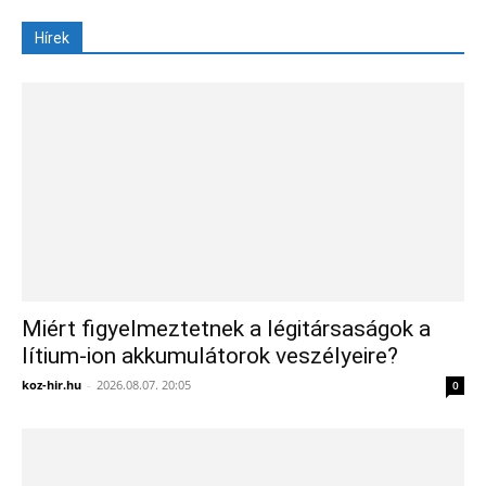
Hírek
Miért figyelmeztetnek a légitársaságok a
lítium-ion akkumulátorok veszélyeire?
koz-hir.hu
-
2026.08.07. 20:05
0