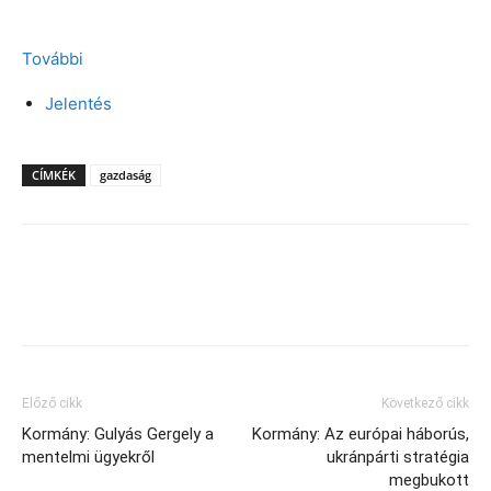
További
Jelentés
CÍMKÉK
gazdaság
Facebook
X
Előző cikk
Következő cikk
Kormány: Gulyás Gergely a
Kormány: Az európai háborús,
mentelmi ügyekről
ukránpárti stratégia
megbukott