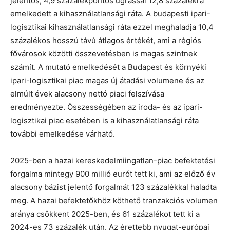
jelentős, 4,9 százalékpontos ugrással 12,8 százalékra
emelkedett a kihasználatlansági ráta. A budapesti ipari-
logisztikai kihasználatlansági ráta ezzel meghaladja 10,4
százalékos hosszú távú átlagos értékét, ami a régiós
fővárosok közötti összevetésben is magas szintnek
számít. A mutató emelkedését a Budapest és környéki
ipari-logisztikai piac magas új átadási volumene és az
elmúlt évek alacsony nettó piaci felszívása
eredményezte. Összességében az iroda- és az ipari-
logisztikai piac esetében is a kihasználatlansági ráta
további emelkedése várható.
2025-ben a hazai kereskedelmiingatlan-piac befektetési
forgalma mintegy 900 millió eurót tett ki, ami az előző év
alacsony bázist jelentő forgalmát 123 százalékkal haladta
meg. A hazai befektetőkhöz köthető tranzakciós volumen
aránya csökkent 2025-ben, és 61 százalékot tett ki a
2024-es 73 százalék után. Az érettebb nyugat-európai