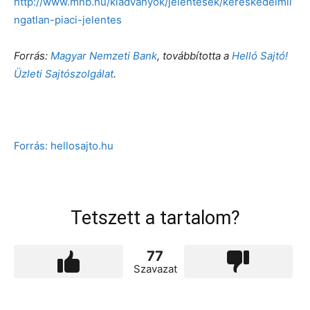
http://www.mnb.hu/kiadvanyok/jelentesek/kereskedelmii
ngatlan-piaci-jelentes
Forrás:
Magyar Nemzeti Bank
, továbbította a
Helló Sajtó!
Üzleti Sajtószolgálat
.
Forrás: hellosajto.hu
Tetszett a tartalom?
77
Szavazat