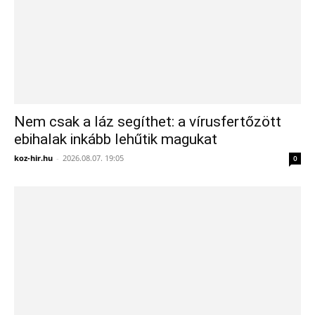
Nem csak a láz segíthet: a vírusfertőzött
ebihalak inkább lehűtik magukat
koz-hir.hu
-
2026.08.07. 19:05
0