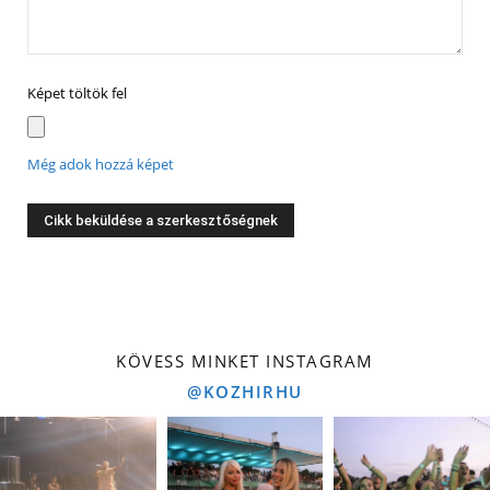
Képet töltök fel
Még adok hozzá képet
KÖVESS MINKET INSTAGRAM
@KOZHIRHU