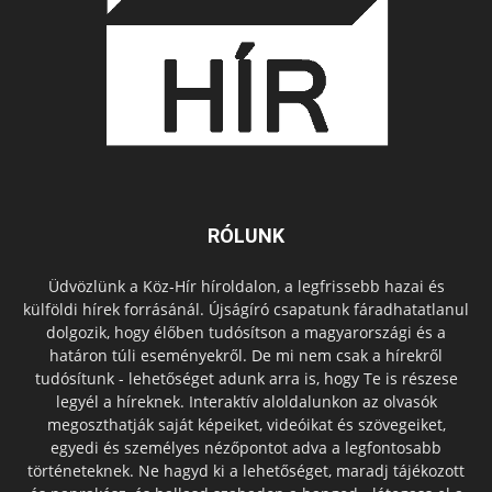
RÓLUNK
Üdvözlünk a Köz-Hír híroldalon, a legfrissebb hazai és
külföldi hírek forrásánál. Újságíró csapatunk fáradhatatlanul
dolgozik, hogy élőben tudósítson a magyarországi és a
határon túli eseményekről. De mi nem csak a hírekről
tudósítunk - lehetőséget adunk arra is, hogy Te is részese
legyél a híreknek. Interaktív aloldalunkon az olvasók
megoszthatják saját képeiket, videóikat és szövegeiket,
egyedi és személyes nézőpontot adva a legfontosabb
történeteknek. Ne hagyd ki a lehetőséget, maradj tájékozott