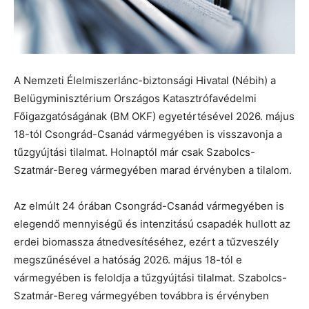
A Nemzeti Élelmiszerlánc-biztonsági Hivatal (Nébih) a
Belügyminisztérium Országos Katasztrófavédelmi
Főigazgatóságának (BM OKF) egyetértésével 2026. május
18-tól Csongrád-Csanád vármegyében is visszavonja a
tűzgyújtási tilalmat. Holnaptól már csak Szabolcs-
Szatmár-Bereg vármegyében marad érvényben a tilalom.
Az elmúlt 24 órában Csongrád-Csanád vármegyében is
elegendő mennyiségű és intenzitású csapadék hullott az
erdei biomassza átnedvesítéséhez, ezért a tűzveszély
megszűnésével a hatóság 2026. május 18-tól e
vármegyében is feloldja a tűzgyújtási tilalmat. Szabolcs-
Szatmár-Bereg vármegyében továbbra is érvényben