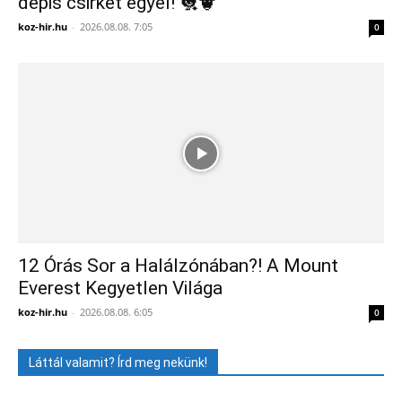
depis csirkét egyél! 🐔🐮
koz-hir.hu
-
2026.08.08. 7:05
0
12 Órás Sor a Halálzónában?! A Mount
Everest Kegyetlen Világa
koz-hir.hu
-
2026.08.08. 6:05
0
Láttál valamit? Írd meg nekünk!