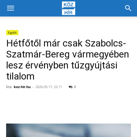
Egyéb
Hétfőtől már csak Szabolcs-
Szatmár-Bereg vármegyében
lesz érvényben tűzgyújtási
tilalom
Írta:
koz-hir.hu
-
2026.05.17. 22:11
0
Facebook
X