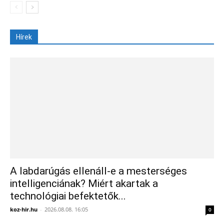
Hírek
A labdarúgás ellenáll-e a mesterséges
intelligenciának? Miért akartak a
technológiai befektetők...
koz-hir.hu
-
2026.08.08. 16:05
0