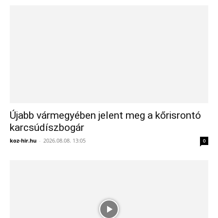
Újabb vármegyében jelent meg a kőrisrontó
karcsúdíszbogár
koz-hir.hu
-
2026.08.08. 13:05
0