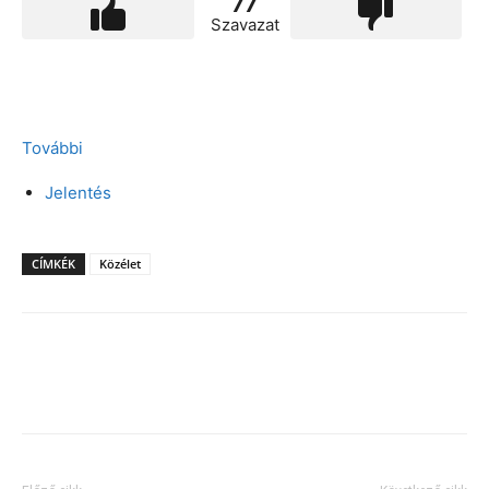
77
Szavazat
További
Jelentés
CÍMKÉK
Közélet
Facebook
X