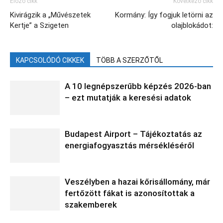
Előző cikk
Következő cikk
Kivirágzik a „Művészetek
Kormány: Így fogjuk letörni az
Kertje” a Szigeten
olajblokádot:
KAPCSOLÓDÓ CIKKEK
TÖBB A SZERZŐTŐL
A 10 legnépszerűbb képzés 2026-ban
– ezt mutatják a keresési adatok
Budapest Airport – Tájékoztatás az
energiafogyasztás mérsékléséről
Veszélyben a hazai kőrisállomány, már
fertőzött fákat is azonosítottak a
szakemberek