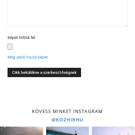
Képet töltök fel
Még adok hozzá képet
KÖVESS MINKET INSTAGRAM
@KOZHIRHU