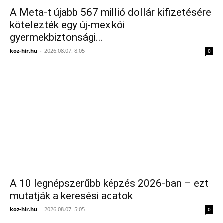
A Meta-t újabb 567 millió dollár kifizetésére
kötelezték egy új-mexikói
gyermekbiztonsági...
koz-hir.hu
-
2026.08.07. 8:05
0
A 10 legnépszerűbb képzés 2026-ban – ezt
mutatják a keresési adatok
koz-hir.hu
-
2026.08.07. 5:05
0