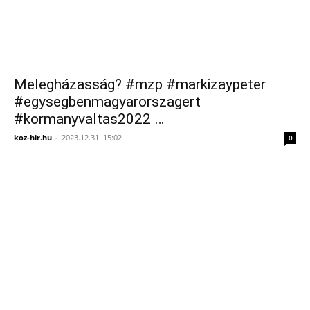
Melegházasság? #mzp #markizaypeter
#egysegbenmagyarorszagert
#kormanyvaltas2022 …
koz-hir.hu
-
2023.12.31. 15:02
0