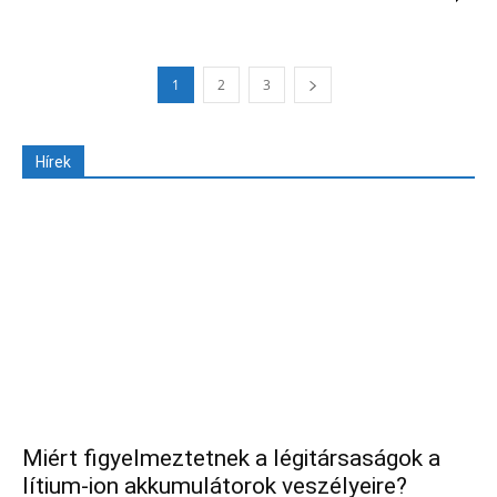
1
2
3
Hírek
Miért figyelmeztetnek a légitársaságok a
lítium-ion akkumulátorok veszélyeire?