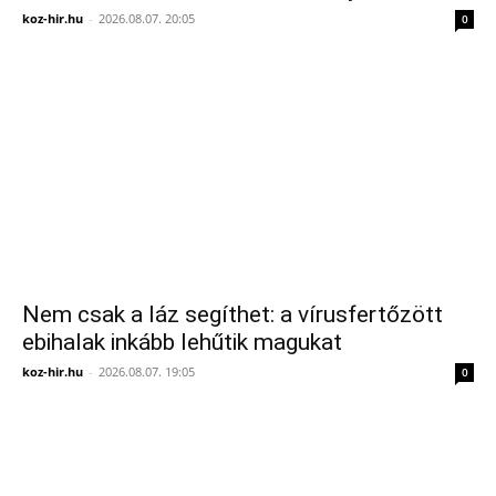
koz-hir.hu
-
2026.08.07. 20:05
0
Nem csak a láz segíthet: a vírusfertőzött
ebihalak inkább lehűtik magukat
koz-hir.hu
-
2026.08.07. 19:05
0