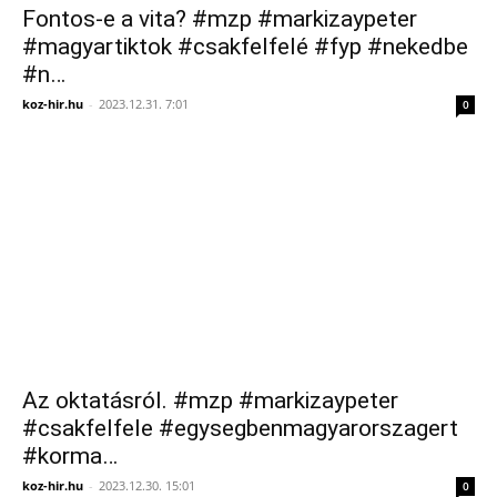
Fontos-e a vita? #mzp #markizaypeter
#magyartiktok #csakfelfelé #fyp #nekedbe
#n…
koz-hir.hu
-
2023.12.31. 7:01
0
Az oktatásról. #mzp #markizaypeter
#csakfelfele #egysegbenmagyarorszagert
#korma…
koz-hir.hu
-
2023.12.30. 15:01
0