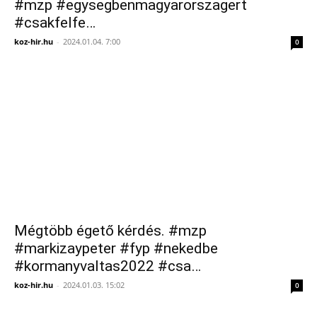
#mzp #egysegbenmagyarorszagert
#csakfelfe…
koz-hir.hu
-
2024.01.04. 7:00
0
Mégtöbb égető kérdés. #mzp
#markizaypeter #fyp #nekedbe
#kormanyvaltas2022 #csa…
koz-hir.hu
-
2024.01.03. 15:02
0