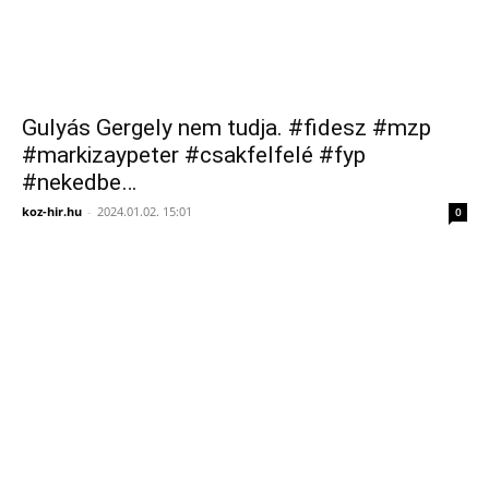
Gulyás Gergely nem tudja. #fidesz #mzp
#markizaypeter #csakfelfelé #fyp
#nekedbe…
koz-hir.hu
-
2024.01.02. 15:01
0