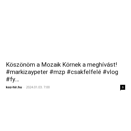
Köszönöm a Mozaik Körnek a meghívást!
#markizaypeter #mzp #csakfelfelé #vlog
#fy…
koz-hir.hu
-
2024.01.03. 7:00
0