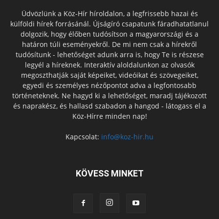
Üdvözlünk a Köz-Hír híroldalon, a legfrissebb hazai és
külföldi hírek forrásánál. Újságíró csapatunk fáradhatatlanul
dolgozik, hogy élőben tudósítson a magyarországi és a
határon túli eseményekről. De mi nem csak a hírekről
tudósítunk - lehetőséget adunk arra is, hogy Te is részese
legyél a híreknek. Interaktív aloldalunkon az olvasók
megoszthatják saját képeiket, videóikat és szövegeiket,
egyedi és személyes nézőpontot adva a legfontosabb
történeteknek. Ne hagyd ki a lehetőséget, maradj tájékozott
és naprakész, és hallasd szabadon a hangod - látogass el a
Köz-Hírre minden nap!
Kapcsolat:
info@koz-hir.hu
KÖVESS MINKET