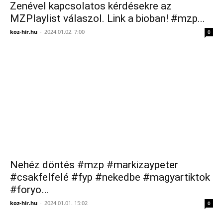
Zenével kapcsolatos kérdésekre az
MZPlaylist válaszol. Link a bioban! #mzp...
koz-hir.hu
-
2024.01.02. 7:00
0
Nehéz döntés #mzp #markizaypeter
#csakfelfelé #fyp #nekedbe #magyartiktok
#foryo…
koz-hir.hu
-
2024.01.01. 15:02
0