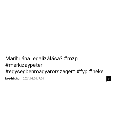
Marihuána legalizálása? #mzp
#markizaypeter
#egysegbenmagyarorszagert #fyp #neke…
koz-hir.hu
-
2024.01.01. 7:01
0