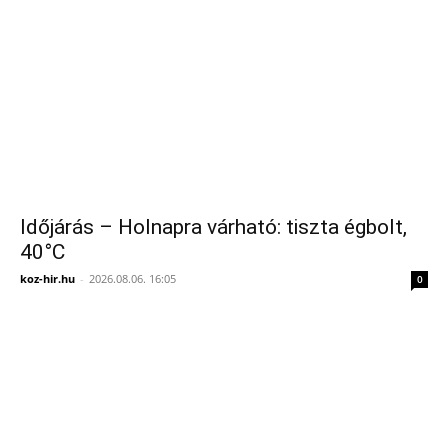
Időjárás – Holnapra várható: tiszta égbolt,
40°C
koz-hir.hu
-
2026.08.06. 16:05
0