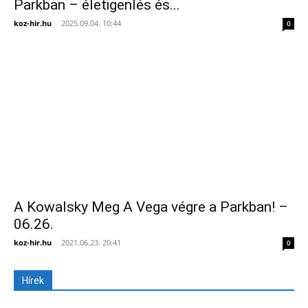
Parkban – életigenlés és...
koz-hir.hu
-
2025.09.04. 10:44
0
A Kowalsky Meg A Vega végre a Parkban! –
06.26.
koz-hir.hu
-
2021.06.23. 20:41
0
Hírek