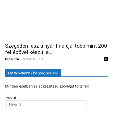
Szegeden lesz a nyár fináléja: több mint 200
fellépővel készül a...
koz-hir.hu
-
2026.08.05. 9:03
0
Láttál valamit? Írd meg nekünk!
Minden esetben saját készítésű szöveget tölts fel!
Neved