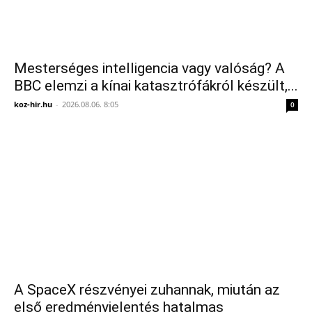
Mesterséges intelligencia vagy valóság? A
BBC elemzi a kínai katasztrófákról készült,...
koz-hir.hu
-
2026.08.06. 8:05
0
A SpaceX részvényei zuhannak, miután az
első eredményjelentés hatalmas