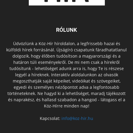
RÓLUNK
Üdvözlünk a Köz-Hír híroldalon, a legfrissebb hazai és
külföldi hírek forrásánál. Újságíró csapatunk fáradhatatlanul
dolgozik, hogy élőben tudósítson a magyarországi és a
határon túli eseményekről. De mi nem csak a hírekről
tudósítunk - lehetőséget adunk arra is, hogy Te is részese
legyél a híreknek. Interaktív aloldalunkon az olvasók
megoszthatják saját képeiket, videóikat és szövegeiket,
egyedi és személyes nézőpontot adva a legfontosabb
történeteknek. Ne hagyd ki a lehetőséget, maradj tájékozott
és naprakész, és hallasd szabadon a hangod - látogass el a
Köz-Hírre minden nap!
Kapcsolat:
info@koz-hir.hu