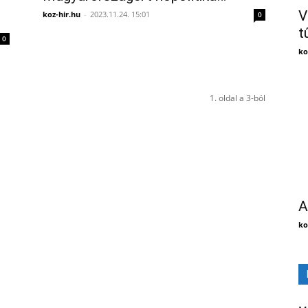
V
koz-hir.hu
-
2023.11.24. 15:01
0
t
0
ko
1. oldal a 3-ból
A
ko