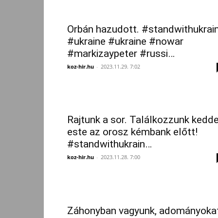
Orbán hazudott. #standwithukrai
#ukraine #ukraine #nowar
#markizaypeter #russi…
koz-hir.hu
-
2023.11.29. 7:02
Rajtunk a sor. Találkozzunk kedd
este az orosz kémbank előtt!
#standwithukrain…
koz-hir.hu
-
2023.11.28. 7:00
Záhonyban vagyunk, adományoka