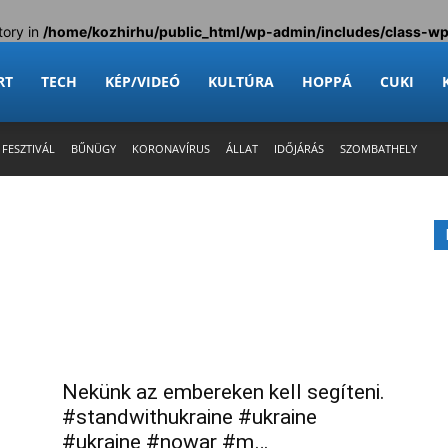
tory in
/home/kozhirhu/public_html/wp-admin/includes/class-w
RT
TECH
KÉP/VIDEÓ
KULTÚRA
HOPPÁ
CUKI
 FESZTIVÁL
BŰNÜGY
KORONAVÍRUS
ÁLLAT
IDŐJÁRÁS
SZOMBATHELY
Nekünk az embereken kell segíteni.
#standwithukraine #ukraine
#ukraine #nowar #m…