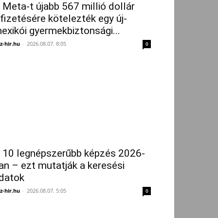
 Meta-t újabb 567 millió dollár
ifizetésére kötelezték egy új-
exikói gyermekbiztonsági...
z-hir.hu
-
2026.08.07. 8:05
0
 10 legnépszerűbb képzés 2026-
an – ezt mutatják a keresési
datok
z-hir.hu
-
2026.08.07. 5:05
0