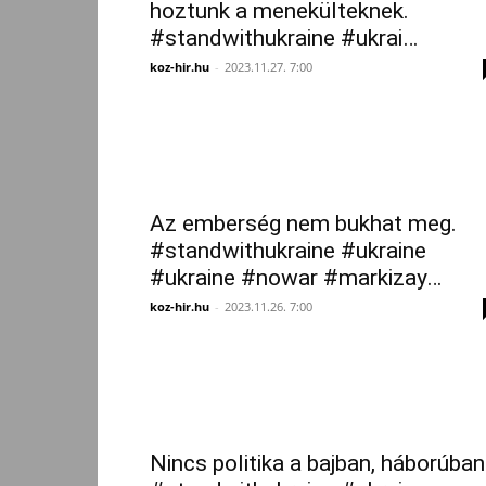
hoztunk a menekülteknek.
#standwithukraine #ukrai…
koz-hir.hu
-
2023.11.27. 7:00
Az emberség nem bukhat meg.
#standwithukraine #ukraine
#ukraine #nowar #markizay…
koz-hir.hu
-
2023.11.26. 7:00
Nincs politika a bajban, háborúban