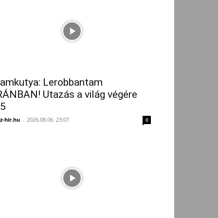
amkutya: Lerobbantam
RÁNBAN! Utazás a világ végére
5
z-hir.hu
-
2026.08.06. 23:07
0