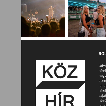
RÓ
Üdvö
híre
hogy
esem
lehe
híre
sajá
néző
lehe