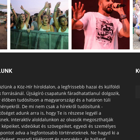
LUNK
K
zlünk a Köz-Hír híroldalon, a legfrissebb hazai és külföldi
k forrásánál. Újságíró csapatunk fáradhatatlanul dolgozik,
 élőben tudósítson a magyarországi és a határon túli
ényekről. De mi nem csak a hírekről tudósítunk -
tőséget adunk arra is, hogy Te is részese legyél a
knek. Interaktív aloldalunkon az olvasók megoszthatják
t képeiket, videóikat és szövegeiket, egyedi és személyes
pontot adva a legfontosabb történeteknek. Ne hagyd ki a
tőséget, maradj tájékozott és naprakész, és hallasd