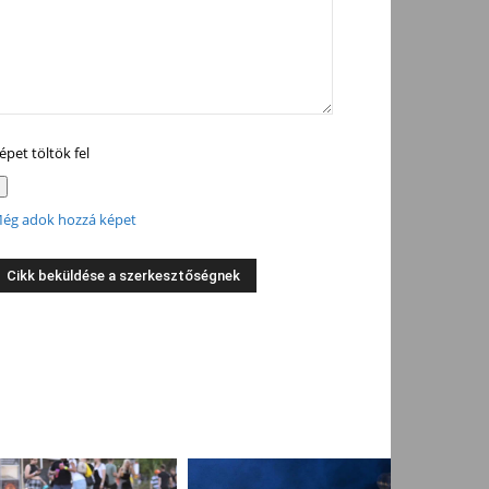
épet töltök fel
ég adok hozzá képet