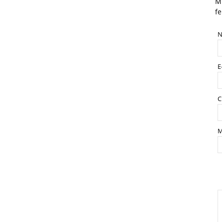
Mi
fe
N
E
C
M