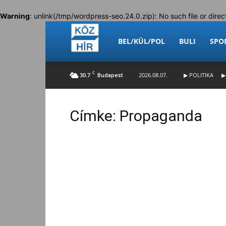
Warning
: unlink(/tmp/wordpress-seo.24.0.zip): No such file or direc
Köz-
BEL/KÜL/POL
BULI
SPO
C
30.7
2026.08.07.
▶ POLITIKA
▶
Budapest
Hír
Címke: Propaganda