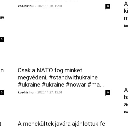
A
koz-hir.hu
-
2023.11.28. 15:01
0
k
ne
m
ko
0
en
Csak a NATO fog minket
megvédeni. #standwithukraine
#ukraine #ukraine #nowar #ma…
A
koz-hir.hu
-
2023.11.27. 15:01
0
0
b
a
ko
t
A menekültek javára ajánlottuk fel