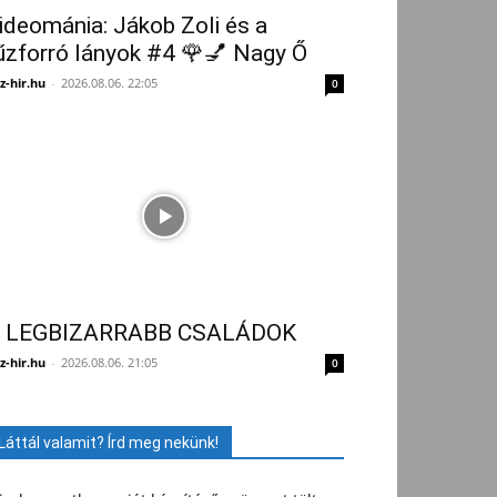
ideománia: Jákob Zoli és a
űzforró lányok #4 🌹💅 Nagy Ő
z-hir.hu
-
2026.08.06. 22:05
0
 LEGBIZARRABB CSALÁDOK
z-hir.hu
-
2026.08.06. 21:05
0
Láttál valamit? Írd meg nekünk!