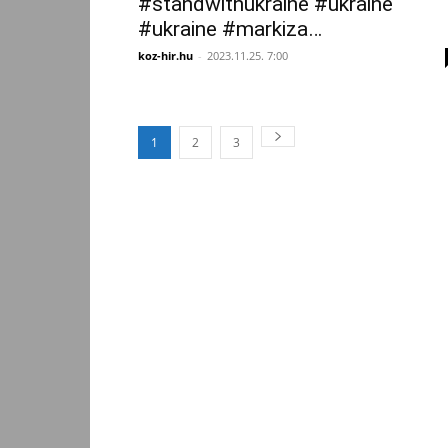
#standwithukraine #ukraine
#ukraine #markiza…
koz-hir.hu
-
2023.11.25. 7:00
1
2
3