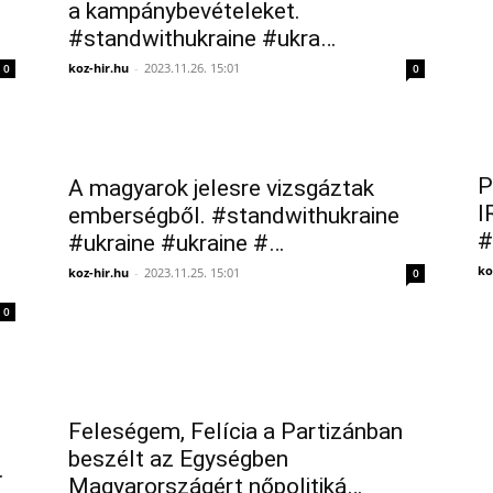
a kampánybevételeket.
#standwithukraine #ukra…
koz-hir.hu
-
2023.11.26. 15:01
0
0
P
A magyarok jelesre vizsgáztak
I
emberségből. #standwithukraine
#
#ukraine #ukraine #…
ko
koz-hir.hu
-
2023.11.25. 15:01
0
0
Feleségem, Felícia a Partizánban
beszélt az Egységben
.
Magyarországért nőpolitiká…