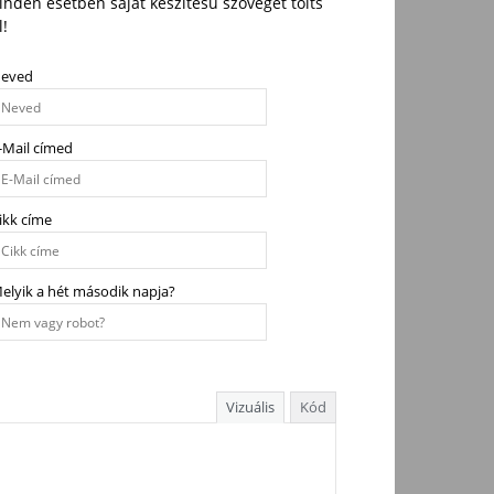
nden esetben saját készítésű szöveget tölts
l!
eved
-Mail címed
ikk címe
elyik a hét második napja?
Vizuális
Kód