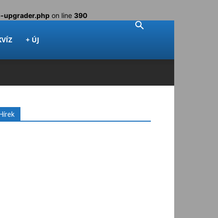
p-upgrader.php
on line
390
KVÍZ
+ ÚJ
Hírek