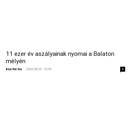
11 ezer év aszályainak nyomai a Balaton
mélyén
koz-hir.hu
-
2026.08.05. 10:05
0