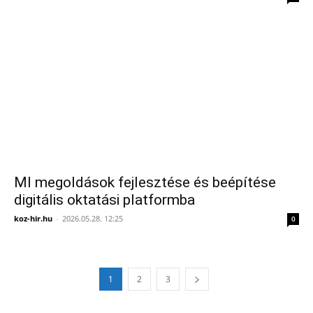
MI megoldások fejlesztése és beépítése
digitális oktatási platformba
koz-hir.hu
-
2026.05.28. 12:25
0
1
2
3