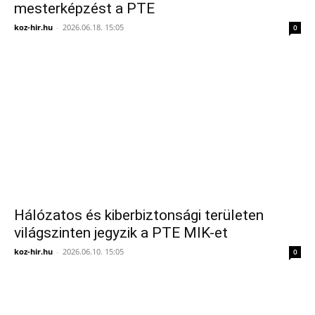
mesterképzést a PTE
koz-hir.hu
-
2026.06.18. 15:05
0
Hálózatos és kiberbiztonsági területen
világszinten jegyzik a PTE MIK-et
koz-hir.hu
-
2026.06.10. 15:05
0