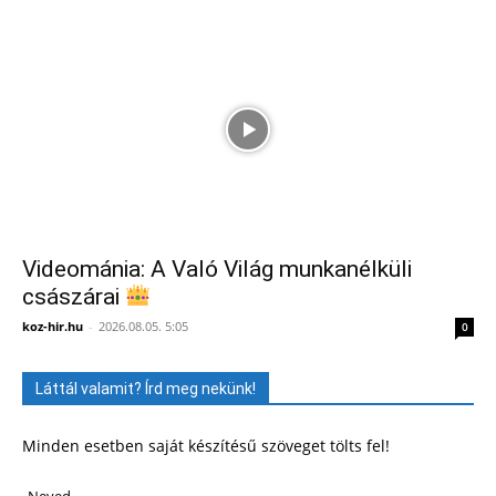
Videománia: A Való Világ munkanélküli
császárai
koz-hir.hu
-
2026.08.05. 5:05
0
Láttál valamit? Írd meg nekünk!
Minden esetben saját készítésű szöveget tölts fel!