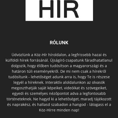
RÓLUNK
Üdvözlünk a Köz-Hír híroldalon, a legfrissebb hazai és
külföldi hírek forrásánál. Újságíró csapatunk fáradhatatlanul
dolgozik, hogy élőben tudósítson a magyarországi és a
határon túli eseményekről. De mi nem csak a hírekről
tudósítunk - lehetőséget adunk arra is, hogy Te is részese
legyél a híreknek. Interaktív aloldalunkon az olvasók
megoszthatják saját képeiket, videóikat és szövegeiket,
egyedi és személyes nézőpontot adva a legfontosabb
történeteknek. Ne hagyd ki a lehetőséget, maradj tájékozott
és naprakész, és hallasd szabadon a hangod - látogass el a
Köz-Hírre minden nap!