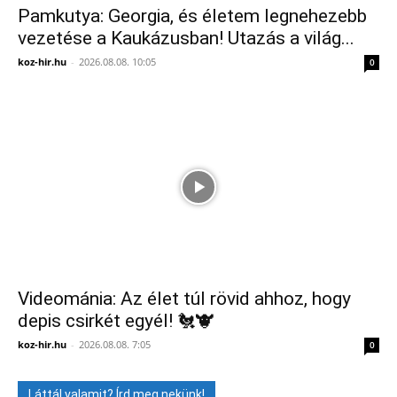
Pamkutya: Georgia, és életem legnehezebb
vezetése a Kaukázusban! Utazás a világ...
koz-hir.hu
-
2026.08.08. 10:05
0
Videománia: Az élet túl rövid ahhoz, hogy
depis csirkét egyél! 🐔🐮
koz-hir.hu
-
2026.08.08. 7:05
0
Láttál valamit? Írd meg nekünk!