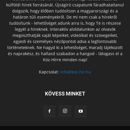
külföldi hírek forrásánál. Újságíró csapatunk fáradhatatlanul
dolgozik, hogy élőben tudósítson a magyarországi és a
határon túli eseményekről. De mi nem csak a hírekről
tudósítunk - lehetőséget adunk arra is, hogy Te is részese
legyél a híreknek. Interaktív aloldalunkon az olvasók
megoszthatják saját képeiket, videóikat és szövegeiket,
egyedi és személyes nézőpontot adva a legfontosabb
történeteknek. Ne hagyd ki a lehetőséget, maradj tájékozott
és naprakész, és hallasd szabadon a hangod - látogass el a
Köz-Hírre minden nap!
Kapcsolat:
info@koz-hir.hu
KÖVESS MINKET