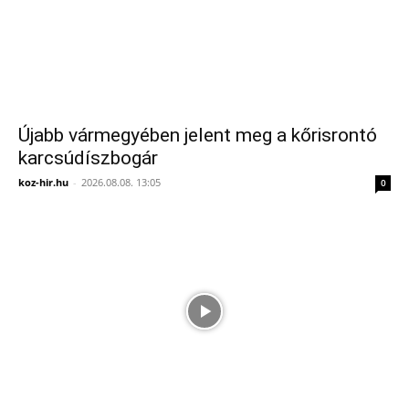
Újabb vármegyében jelent meg a kőrisrontó
karcsúdíszbogár
koz-hir.hu
-
2026.08.08. 13:05
0