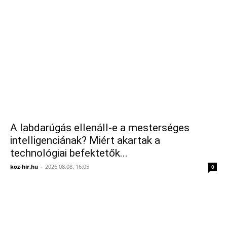
A labdarúgás ellenáll-e a mesterséges
intelligenciának? Miért akartak a
technológiai befektetők...
koz-hir.hu
-
2026.08.08. 16:05
0