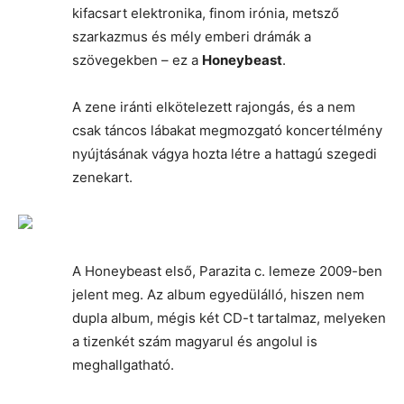
kifacsart elektronika, finom irónia, metsző
szarkazmus és mély emberi drámák a
szövegekben – ez a
Honeybeast
.
A zene iránti elkötelezett rajongás, és a nem
csak táncos lábakat megmozgató koncertélmény
nyújtásának vágya hozta létre a hattagú szegedi
zenekart.
A Honeybeast első, Parazita c. lemeze 2009-ben
jelent meg. Az album egyedülálló, hiszen nem
dupla album, mégis két CD-t tartalmaz, melyeken
a tizenkét szám magyarul és angolul is
meghallgatható.