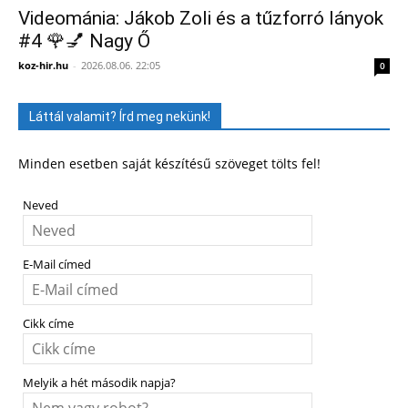
Videománia: Jákob Zoli és a tűzforró lányok
#4 🌹💅 Nagy Ő
koz-hir.hu
-
2026.08.06. 22:05
0
Láttál valamit? Írd meg nekünk!
Minden esetben saját készítésű szöveget tölts fel!
Neved
E-Mail címed
Cikk címe
Melyik a hét második napja?