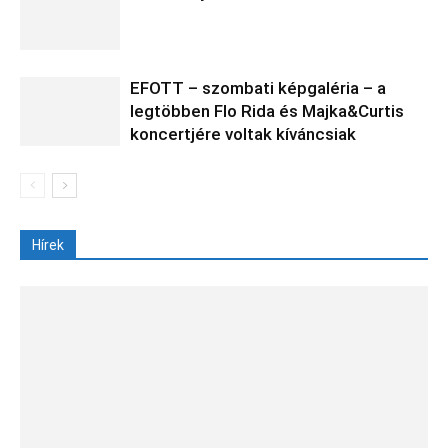
EFOTT – szombati képgaléria – a
legtöbben Flo Rida és Majka&Curtis
koncertjére voltak kíváncsiak
Hírek