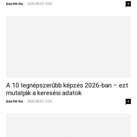
koz-hir.hu
-
2026.08.07. 8:05
0
A 10 legnépszerűbb képzés 2026-ban – ezt
mutatják a keresési adatok
koz-hir.hu
-
2026.08.07. 5:05
0