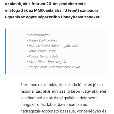
azoknak, akik február 20-án, pénteken este
ellátogattak az MMIK aulájába. Itt lépett színpadra
ugyanis az egyre népszerűbb Honeybeast zenekar.
A zenekar tagjai:
• Tarján Zsófia – ének
• Bencsik-Kovács Zoltán – gitár, vokál
• Tatár Árpád – gitár
• Kovács Tamás – dob
• Lázár Tibor – basszusgitár
• Kővágó Zsolt – szintetizátorok, vokál
Érzelmes extremitás, kiszakadó lélek és józan
racionalitás, akár egy szál gitáron (vagy ukulelén)
is előadható dalok és végsőkig kidolgozott
hangszerelés, tábortűz-romantika és
nadrágszár-lobogtató basszus, vonósnégyes és