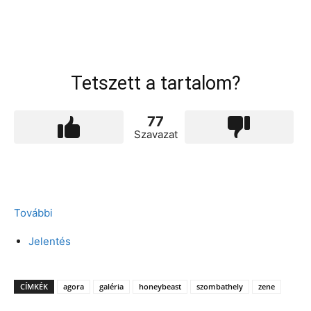
Tetszett a tartalom?
77
Szavazat
További
Jelentés
CÍMKÉK
agora
galéria
honeybeast
szombathely
zene