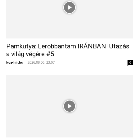
Pamkutya: Lerobbantam IRÁNBAN! Utazás
a világ végére #5
koz-hir.hu
-
2026.08.06. 23:07
0