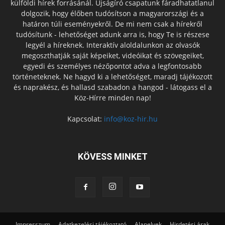
külföldi hírek forrásánál. Újságíró csapatunk fáradhatatlanul
dolgozik, hogy élőben tudósítson a magyarországi és a
határon túli eseményekről. De mi nem csak a hírekről
tudósítunk - lehetőséget adunk arra is, hogy Te is részese
legyél a híreknek. Interaktív aloldalunkon az olvasók
megoszthatják saját képeiket, videóikat és szövegeiket,
egyedi és személyes nézőpontot adva a legfontosabb
történeteknek. Ne hagyd ki a lehetőséget, maradj tájékozott
és naprakész, és hallasd szabadon a hangod - látogass el a
Köz-Hírre minden nap!
Kapcsolat:
info@koz-hir.hu
KÖVESS MINKET
Impresszum
Adatkezelési tájékoztató
Alapelvek
Hirdetési árak