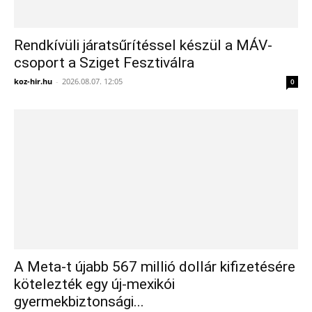
Rendkívüli járatsűrítéssel készül a MÁV-
csoport a Sziget Fesztiválra
koz-hir.hu
-
2026.08.07. 12:05
0
A Meta-t újabb 567 millió dollár kifizetésére
kötelezték egy új-mexikói
gyermekbiztonsági...