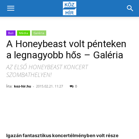
Buli
Média
Galéria
A Honeybeast volt pénteken
a legnagyobb hős – Galéria
AZ ELSŐ HONEYBEAST KONCERT
SZOMBATHELYEN!
Írta:
koz-hir.hu
-
2015.02.21. 11:27
0
Facebook
X
Igazán fantasztikus koncertélményben volt része