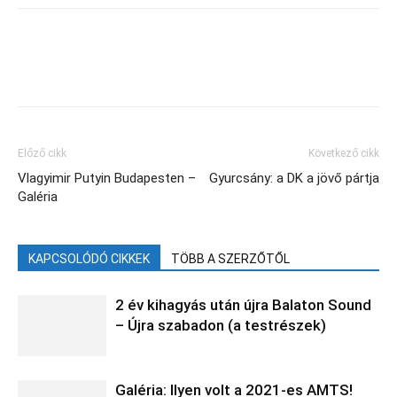
Facebook
X
Előző cikk
Következő cikk
Vlagyimir Putyin Budapesten –
Gyurcsány: a DK a jövő pártja
Galéria
KAPCSOLÓDÓ CIKKEK
TÖBB A SZERZŐTŐL
2 év kihagyás után újra Balaton Sound
– Újra szabadon (a testrészek)
Galéria: Ilyen volt a 2021-es AMTS!