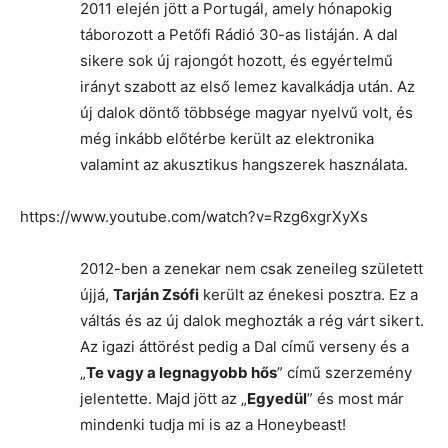
2011 elején jött a Portugál, amely hónapokig
táborozott a Petőfi Rádió 30-as listáján. A dal
sikere sok új rajongót hozott, és egyértelmű
irányt szabott az első lemez kavalkádja után. Az
új dalok döntő többsége magyar nyelvű volt, és
még inkább előtérbe került az elektronika
valamint az akusztikus hangszerek használata.
https://www.youtube.com/watch?v=Rzg6xgrXyXs
2012-ben a zenekar nem csak zeneileg született
újjá,
Tarján Zsófi
került az énekesi posztra. Ez a
váltás és az új dalok meghozták a rég várt sikert.
Az igazi áttörést pedig a Dal című verseny és a
„
Te vagy a legnagyobb hős
” című szerzemény
jelentette. Majd jött az „
Egyedül
” és most már
mindenki tudja mi is az a Honeybeast!