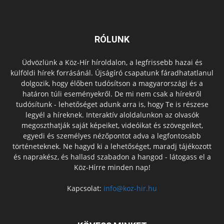
RÓLUNK
Üdvözlünk a Köz-Hír híroldalon, a legfrissebb hazai és
külföldi hírek forrásánál. Újságíró csapatunk fáradhatatlanul
dolgozik, hogy élőben tudósítson a magyarországi és a
határon túli eseményekről. De mi nem csak a hírekről
tudósítunk - lehetőséget adunk arra is, hogy Te is részese
legyél a híreknek. Interaktív aloldalunkon az olvasók
megoszthatják saját képeiket, videóikat és szövegeiket,
egyedi és személyes nézőpontot adva a legfontosabb
történeteknek. Ne hagyd ki a lehetőséget, maradj tájékozott
és naprakész, és hallasd szabadon a hangod - látogass el a
Köz-Hírre minden nap!
Kapcsolat:
info@koz-hir.hu