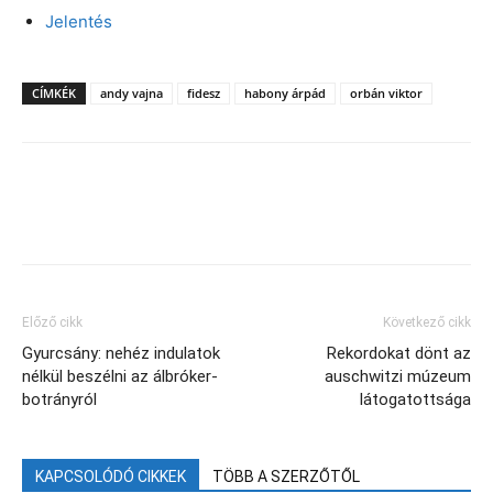
Jelentés
CÍMKÉK
andy vajna
fidesz
habony árpád
orbán viktor
Facebook
X
Előző cikk
Következő cikk
Gyurcsány: nehéz indulatok
Rekordokat dönt az
nélkül beszélni az álbróker-
auschwitzi múzeum
botrányról
látogatottsága
KAPCSOLÓDÓ CIKKEK
TÖBB A SZERZŐTŐL