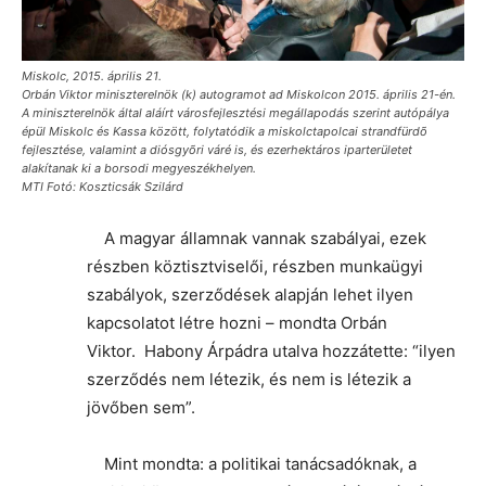
Miskolc, 2015. április 21.
Orbán Viktor miniszterelnök (k) autogramot ad Miskolcon 2015. április 21-én.
A miniszterelnök által aláírt városfejlesztési megállapodás szerint autópálya
épül Miskolc és Kassa között, folytatódik a miskolctapolcai strandfürdõ
fejlesztése, valamint a diósgyõri váré is, és ezerhektáros iparterületet
alakítanak ki a borsodi megyeszékhelyen.
MTI Fotó: Koszticsák Szilárd
A magyar államnak vannak szabályai, ezek
részben köztisztviselői, részben munkaügyi
szabályok, szerződések alapján lehet ilyen
kapcsolatot létre hozni – mondta Orbán
Viktor. Habony Árpádra utalva hozzátette: “ilyen
szerződés nem létezik, és nem is létezik a
jövőben sem”.
Mint mondta: a politikai tanácsadóknak, a