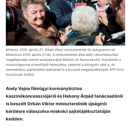
Miskolc, 2015. április 21. Orbán Viktor miniszterelnök (k) autogramot ad
Miskolcon 2015. április 21-én. A miniszterelnök által aláírt városfejlesztési
megállapodás szerint autópálya épül Miskolc és Kassa között, folytatódik a
miskolctapolcai strandfürdõ fejlesztése, valamint a diósgyõri váré is, és
ezerhektáros iparterületet alakítanak ki a borsodi megyeszékhelyen. MTI Fotó:
Koszticsák Szilárd
Andy Vajna filmügyi kormánybiztos
kaszinókoncessziójáról és Habony Árpád tanácsadóról
is beszélt Orbán Viktor miniszterelnök újságírói
kérdésre válaszolva miskolci sajtótájékoztatóján
kedden.