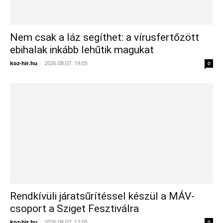
Nem csak a láz segíthet: a vírusfertőzött
ebihalak inkább lehűtik magukat
koz-hir.hu
-
2026.08.07. 19:05
0
Rendkívüli járatsűrítéssel készül a MÁV-
csoport a Sziget Fesztiválra
koz-hir.hu
-
2026.08.07. 12:05
0