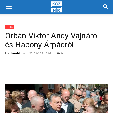
FRISS
Orbán Viktor Andy Vajnáról
és Habony Árpádról
Írta:
koz-hir.hu
-
2015.04.25. 12:02
0
Facebook
X