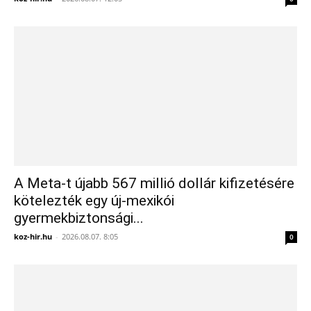
A Meta-t újabb 567 millió dollár kifizetésére
kötelezték egy új-mexikói
gyermekbiztonsági...
koz-hir.hu
-
2026.08.07. 8:05
0