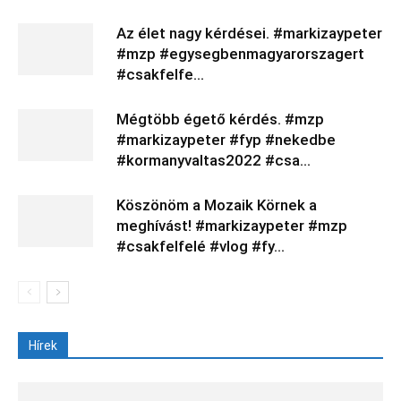
Az élet nagy kérdései. #markizaypeter
#mzp #egysegbenmagyarorszagert
#csakfelfe…
Mégtöbb égető kérdés. #mzp
#markizaypeter #fyp #nekedbe
#kormanyvaltas2022 #csa…
Köszönöm a Mozaik Körnek a
meghívást! #markizaypeter #mzp
#csakfelfelé #vlog #fy…
Hírek