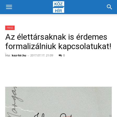
FRISS
Az élettársaknak is érdemes
formalizálniuk kapcsolatukat!
Írta:
koz-hir.hu
-
2017.07.17. 21:09
0
Facebook
X