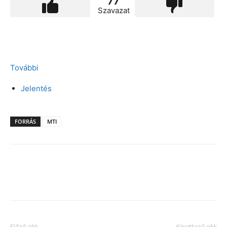
77
Szavazat
További
Jelentés
FORRÁS
MTI
Facebook
X
Előző cikk
Következő cikk