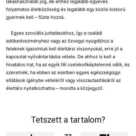
lakáshasználati jog, de ehhez legalább egyéves
folyamatos életközösség és legalább egy közös kiskorú
gyermek kell – fűzte hozzá.
Egyes szociális juttatásokhoz, így a családi
adókedvezményhez vagy az özvegyi nyugdíjhoz a
feleknek igazolniuk kell élettársi viszonyukat, erre jó a
kapcsolat nyilvántartásba vétele. De ahhoz is kell a
hivatalos irat, ha az egyik fél cselekvőképtelenné válik, és
szeretnék, ha ebben az esetben egyes egészségügyi
ellátások igénybe vételéről vagy visszautasításáról az
élettárs nyilatkozhatna – mondta a közjegyző.
Tetszett a tartalom?