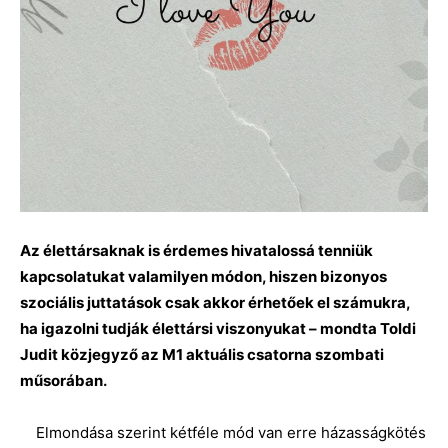
Az élettársaknak is érdemes hivatalossá tenniük
kapcsolatukat valamilyen módon, hiszen bizonyos
szociális juttatások csak akkor érhetőek el számukra,
ha igazolni tudják élettársi viszonyukat – mondta Toldi
Judit közjegyző az M1 aktuális csatorna szombati
műsorában.
Elmondása szerint kétféle mód van erre házasságkötés