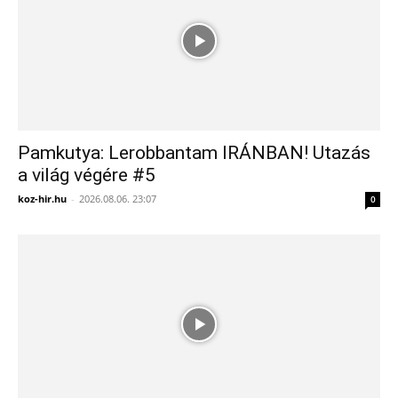
Pamkutya: Lerobbantam IRÁNBAN! Utazás
a világ végére #5
koz-hir.hu
-
2026.08.06. 23:07
0