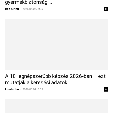
gyermekbiztonsági...
koz-hir.hu
-
2026.08.07. 8:05
0
A 10 legnépszerűbb képzés 2026-ban – ezt
mutatják a keresési adatok
koz-hir.hu
-
2026.08.07. 5:05
0