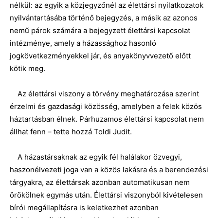
nélkül: az egyik a közjegyzőnél az élettársi nyilatkozatok
nyilvántartásába történő bejegyzés, a másik az azonos
nemű párok számára a bejegyzett élettársi kapcsolat
intézménye, amely a házassághoz hasonló
jogkövetkezményekkel jár, és anyakönyvvezető előtt
kötik meg.
Az élettársi viszony a törvény meghatározása szerint
érzelmi és gazdasági közösség, amelyben a felek közös
háztartásban élnek. Párhuzamos élettársi kapcsolat nem
állhat fenn – tette hozzá Toldi Judit.
A házastársaknak az egyik fél halálakor özvegyi,
haszonélvezeti joga van a közös lakásra és a berendezési
tárgyakra, az élettársak azonban automatikusan nem
örökölnek egymás után. Élettársi viszonyból kivételesen
bírói megállapításra is keletkezhet azonban