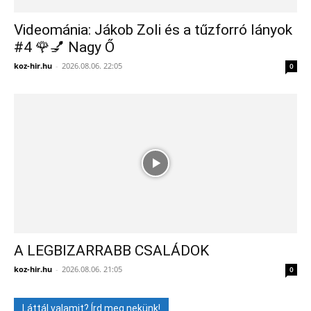
Videománia: Jákob Zoli és a tűzforró lányok
#4 🌹💅 Nagy Ő
koz-hir.hu
-
2026.08.06. 22:05
0
A LEGBIZARRABB CSALÁDOK
koz-hir.hu
-
2026.08.06. 21:05
0
Láttál valamit? Írd meg nekünk!