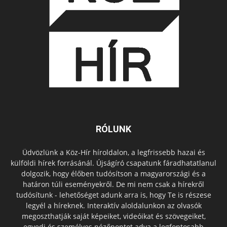
RÓLUNK
Üdvözlünk a Köz-Hír híroldalon, a legfrissebb hazai és
külföldi hírek forrásánál. Újságíró csapatunk fáradhatatlanul
dolgozik, hogy élőben tudósítson a magyarországi és a
határon túli eseményekről. De mi nem csak a hírekről
tudósítunk - lehetőséget adunk arra is, hogy Te is részese
legyél a híreknek. Interaktív aloldalunkon az olvasók
megoszthatják saját képeiket, videóikat és szövegeiket,
egyedi és személyes nézőpontot adva a legfontosabb