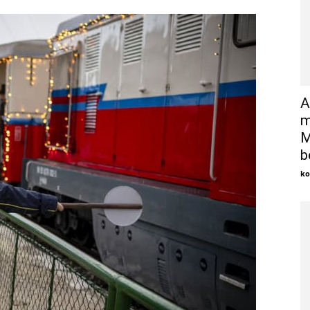
A
m
M
b
ko