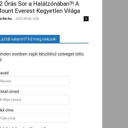
2 Órás Sor a Halálzónában?! A
ount Everest Kegyetlen Világa
z-hir.hu
-
2026.08.08. 6:05
0
Láttál valamit? Írd meg nekünk!
nden esetben saját készítésű szöveget tölts
l!
eved
-Mail címed
ikk címe