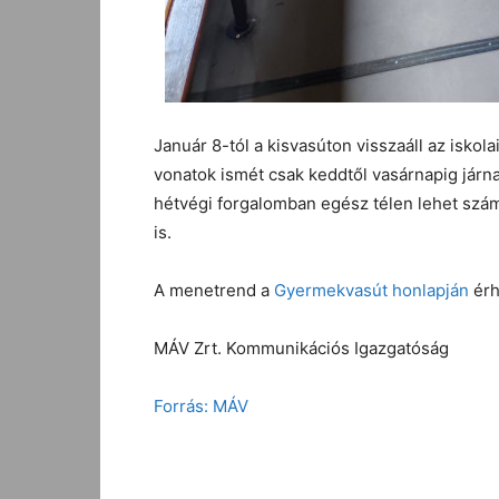
Január 8-tól a kisvasúton visszaáll az isko
vonatok ismét csak keddtől vasárnapig jár
hétvégi forgalomban egész télen lehet szá
is.
A menetrend a
Gyermekvasút honlapján
érh
MÁV Zrt. Kommunikációs Igazgatóság
Forrás: MÁV