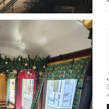
M
K
M