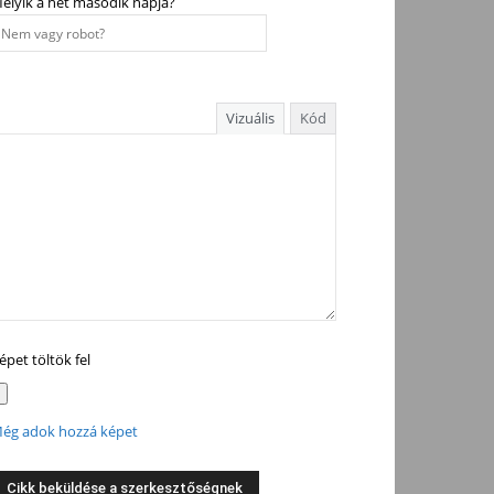
elyik a hét második napja?
Vizuális
Kód
épet töltök fel
ég adok hozzá képet