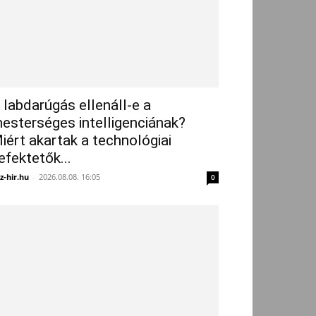
 labdarúgás ellenáll-e a
esterséges intelligenciának?
iért akartak a technológiai
efektetők...
z-hir.hu
-
2026.08.08. 16:05
0