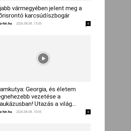
jabb vármegyében jelent meg a
őrisrontó karcsúdíszbogár
z-hir.hu
-
2026.08.08. 13:05
0
amkutya: Georgia, és életem
egnehezebb vezetése a
aukázusban! Utazás a világ...
z-hir.hu
-
2026.08.08. 10:05
0