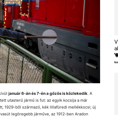
V
a

ko
kívül
január 6-
án és 7-én a gőzös is közlekedik
. A
ett utasterű jármű is fut: az egyik kocsija a már
t, 1929-ből származó, kék lillafüredi mellékkocsi; új
ekvasút legöregebb járműve, az 1912-ben Aradon