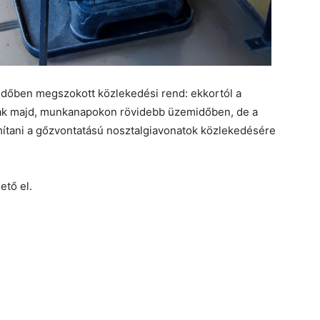
laidőben megszokott közlekedési rend: ekkortól a
nak majd, munkanapokon rövidebb üzemidőben, de a
mítani a gőzvontatású nosztalgiavonatok közlekedésére
ető el.