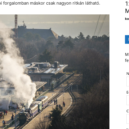
pi forgalomban máskor csak nagyon ritkán látható.
1
M
ko
Mi
fe
N
E
C