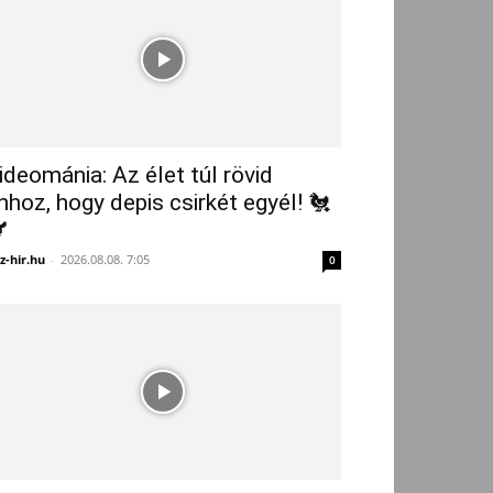
ideománia: Az élet túl rövid
hhoz, hogy depis csirkét egyél! 🐔

z-hir.hu
-
2026.08.08. 7:05
0