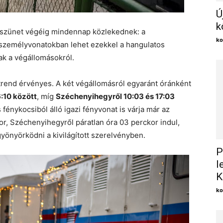
Ú
k
i szünet végéig mindennap közlekednek: a
ko
zemélyvonatokban lehet ezekkel a hangulatos
ak a végállomásokról.
rend érvényes. A két végállomásról egyaránt óránként
:10 között
, míg
Széchenyihegyről 10:03 és 17:03
fénykocsiból álló igazi fényvonat is várja már az
or, Széchenyihegyről páratlan óra 03 perckor indul,
gyönyörködni a kivilágított szerelvényben.
P
l
K
ko