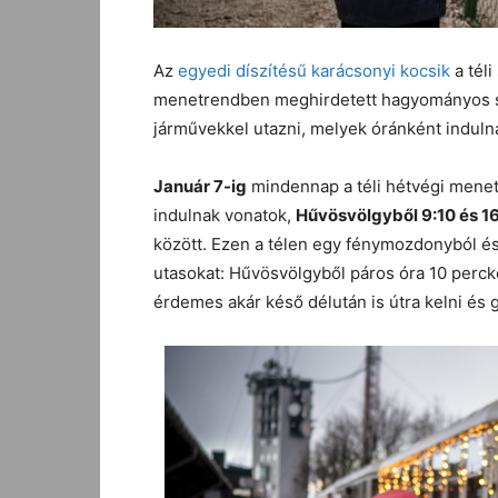
Az
egyedi díszítésű karácsonyi kocsik
a tél
menetrendben meghirdetett hagyományos s
járművekkel utazni, melyek óránként induln
Január 7-ig
mindennap a téli hétvégi menet
indulnak vonatok,
Hűvösvölgyből 9:10 és 16
között. Ezen a télen egy fénymozdonyból és 
utasokat: Hűvösvölgyből páros óra 10 perck
érdemes akár késő délután is útra kelni és 