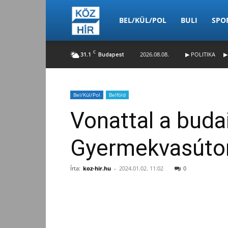
Köz-
BEL/KÜL/POL
BULI
SPO
C
31.1
2026.08.08.
▶ POLITIKA
▶
Budapest
Hír
Bel/Kül/Pol
Belföld
Vonattal a buda
Gyermekvasúton 
Írta:
koz-hir.hu
-
2024.01.02. 11:02
0
Facebook
Megosztás