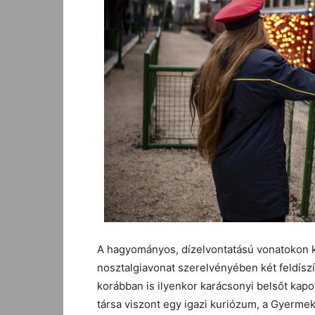
A hagyományos, dízelvontatású vonatokon 
nosztalgiavonat szerelvényében két feldíszít
korábban is ilyenkor karácsonyi belsőt kapot
társa viszont egy igazi kuriózum, a Gyerm