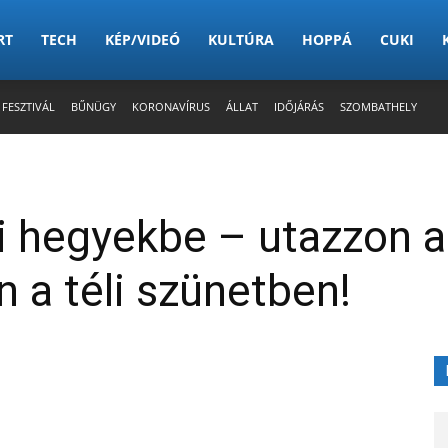
RT
TECH
KÉP/VIDEÓ
KULTÚRA
HOPPÁ
CUKI
 FESZTIVÁL
BŰNÜGY
KORONAVÍRUS
ÁLLAT
IDŐJÁRÁS
SZOMBATHELY
i hegyekbe – utazzon a
a téli szünetben!
X