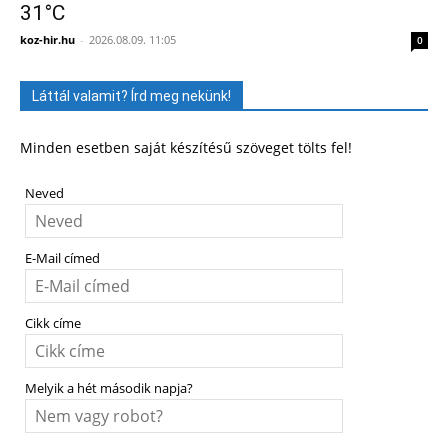
31°C
koz-hir.hu
-
2026.08.09. 11:05
0
Láttál valamit? Írd meg nekünk!
Minden esetben saját készítésű szöveget tölts fel!
Neved
E-Mail címed
Cikk címe
Melyik a hét második napja?