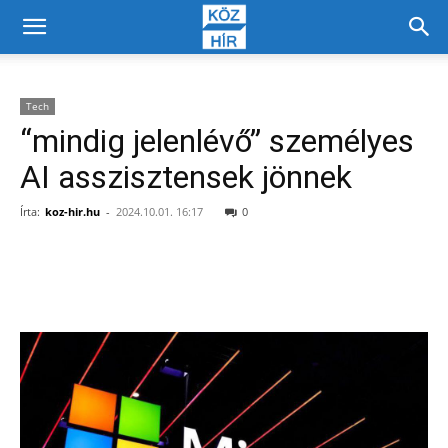
Tech
“mindig jelenlévő” személyes
AI asszisztensek jönnek
Írta:
koz-hir.hu
-
2024.10.01. 16:17
0
Facebook
X