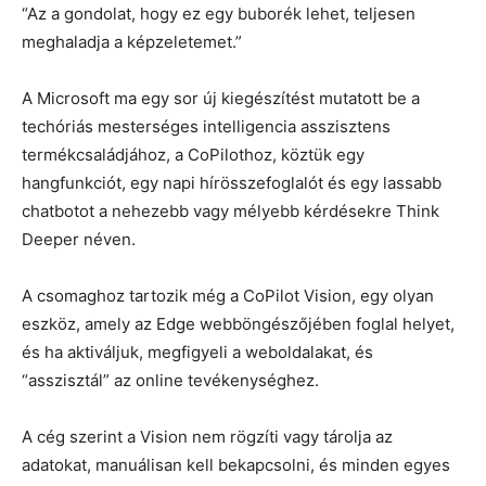
“Az a gondolat, hogy ez egy buborék lehet, teljesen
meghaladja a képzeletemet.”
A Microsoft ma egy sor új kiegészítést mutatott be a
techóriás mesterséges intelligencia asszisztens
termékcsaládjához, a CoPilothoz, köztük egy
hangfunkciót, egy napi hírösszefoglalót és egy lassabb
chatbotot a nehezebb vagy mélyebb kérdésekre Think
Deeper néven.
A csomaghoz tartozik még a CoPilot Vision, egy olyan
eszköz, amely az Edge webböngészőjében foglal helyet,
és ha aktiváljuk, megfigyeli a weboldalakat, és
“asszisztál” az online tevékenységhez.
A cég szerint a Vision nem rögzíti vagy tárolja az
adatokat, manuálisan kell bekapcsolni, és minden egyes