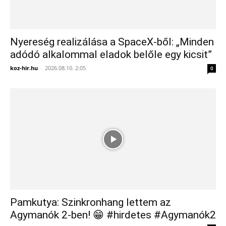
Nyereség realizálása a SpaceX-ből: „Minden
adódó alkalommal eladok belőle egy kicsit”
koz-hir.hu
-
2026.08.10. 2:05
0
Pamkutya: Szinkronhang lettem az
Agymanók 2-ben! 😁 #hirdetes #Agymanók2