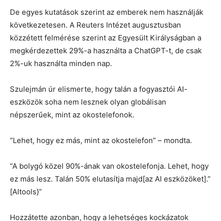
De egyes kutatások szerint az emberek nem használják
következetesen. A Reuters Intézet augusztusban
közzétett felmérése szerint az Egyesült Királyságban a
megkérdezettek 29%-a használta a ChatGPT-t, de csak
2%-uk használta minden nap.
Szulejmán úr elismerte, hogy talán a fogyasztói AI-
eszközök soha nem lesznek olyan globálisan
népszerűek, mint az okostelefonok.
“Lehet, hogy ez más, mint az okostelefon” – mondta.
“A bolygó közel 90%-ának van okostelefonja. Lehet, hogy
ez más lesz. Talán 50% elutasítja majd[az AI eszközöket].”
[AItools}”
Hozzátette azonban, hogy a lehetséges kockázatok