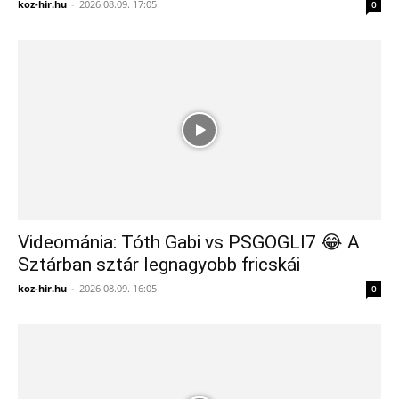
koz-hir.hu
-
2026.08.09. 17:05
0
Videománia: Tóth Gabi vs PSGOGLI7 😂 A
Sztárban sztár legnagyobb fricskái
koz-hir.hu
-
2026.08.09. 16:05
0