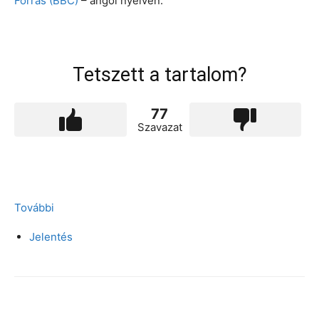
Forrás (BBC)
– angol nyelven.
Tetszett a tartalom?
77
Szavazat
További
Jelentés