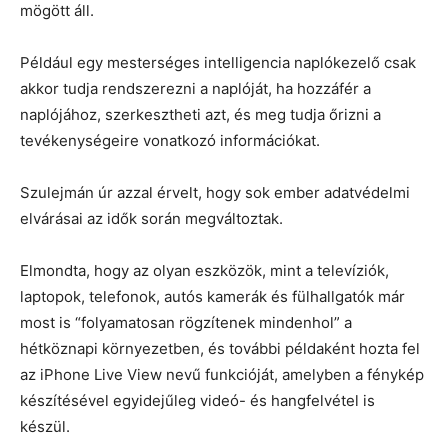
mögött áll.
Például egy mesterséges intelligencia naplókezelő csak
akkor tudja rendszerezni a naplóját, ha hozzáfér a
naplójához, szerkesztheti azt, és meg tudja őrizni a
tevékenységeire vonatkozó információkat.
Szulejmán úr azzal érvelt, hogy sok ember adatvédelmi
elvárásai az idők során megváltoztak.
Elmondta, hogy az olyan eszközök, mint a televíziók,
laptopok, telefonok, autós kamerák és fülhallgatók már
most is “folyamatosan rögzítenek mindenhol” a
hétköznapi környezetben, és további példaként hozta fel
az iPhone Live View nevű funkcióját, amelyben a fénykép
készítésével egyidejűleg videó- és hangfelvétel is
készül.