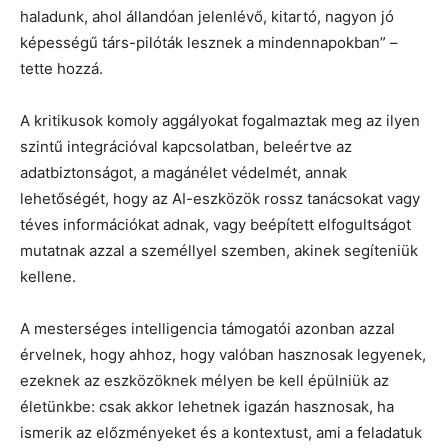
haladunk, ahol állandóan jelenlévő, kitartó, nagyon jó
képességű társ-pilóták lesznek a mindennapokban” –
tette hozzá.
A kritikusok komoly aggályokat fogalmaztak meg az ilyen
szintű integrációval kapcsolatban, beleértve az
adatbiztonságot, a magánélet védelmét, annak
lehetőségét, hogy az AI-eszközök rossz tanácsokat vagy
téves információkat adnak, vagy beépített elfogultságot
mutatnak azzal a személlyel szemben, akinek segíteniük
kellene.
A mesterséges intelligencia támogatói azonban azzal
érvelnek, hogy ahhoz, hogy valóban hasznosak legyenek,
ezeknek az eszközöknek mélyen be kell épülniük az
életünkbe: csak akkor lehetnek igazán hasznosak, ha
ismerik az előzményeket és a kontextust, ami a feladatuk