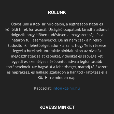
RÓLUNK
Üdvözlünk a Köz-Hír híroldalon, a legfrissebb hazai és
külföldi hírek forrásánál. Újságíró csapatunk fáradhatatlanul
dolgozik, hogy élőben tudósítson a magyarországi és a
határon túli eseményekről. De mi nem csak a hírekről
tudósítunk - lehetőséget adunk arra is, hogy Te is részese
legyél a híreknek. Interaktív aloldalunkon az olvasók
megoszthatják saját képeiket, videóikat és szövegeiket,
egyedi és személyes nézőpontot adva a legfontosabb
történeteknek. Ne hagyd ki a lehetőséget, maradj tájékozott
és naprakész, és hallasd szabadon a hangod - látogass el a
Köz-Hírre minden nap!
Kapcsolat:
info@koz-hir.hu
KÖVESS MINKET