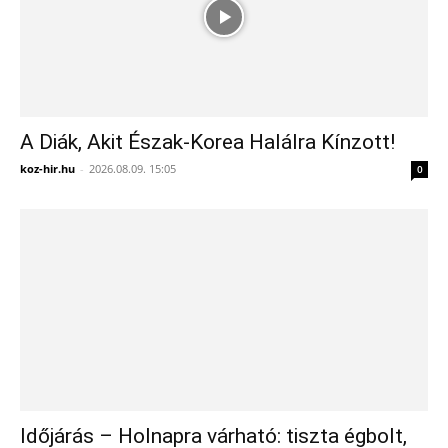
A Diák, Akit Észak-Korea Halálra Kínzott!
koz-hir.hu
-
2026.08.09. 15:05
0
Időjárás – Holnapra várható: tiszta égbolt,