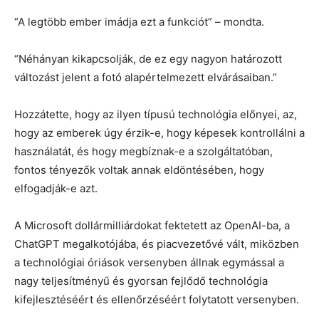
“A legtöbb ember imádja ezt a funkciót” – mondta.
“Néhányan kikapcsolják, de ez egy nagyon határozott
változást jelent a fotó alapértelmezett elvárásaiban.”
Hozzátette, hogy az ilyen típusú technológia előnyei, az,
hogy az emberek úgy érzik-e, hogy képesek kontrollálni a
használatát, és hogy megbíznak-e a szolgáltatóban,
fontos tényezők voltak annak eldöntésében, hogy
elfogadják-e azt.
A Microsoft dollármilliárdokat fektetett az OpenAI-ba, a
ChatGPT megalkotójába, és piacvezetővé vált, miközben
a technológiai óriások versenyben állnak egymással a
nagy teljesítményű és gyorsan fejlődő technológia
kifejlesztéséért és ellenőrzéséért folytatott versenyben.