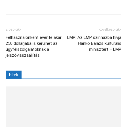
Facebook
X
Előző cikk
Következő cikk
Felhasználónként évente akár
LMP: Az LMP színházba hívja
250 dollárjába is kerülhet az
Hankó Balázs kulturális
ügyfélszolgálatoknak a
minisztert – LMP
jelszóvisszaállítás
Hírek